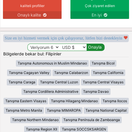
kaliteli profiller
Çok ziyaret edilen
Onaylı kalite
En iyi
Size en iyi hizmeti vermek için çok çalışıyoruz, lütfen bizi destekleyin
Bölgelerde bekar bul: Filipinler
Tanışma Autonomous in Muslim Mindanao
Tanışma Bicol
Tanışma Cagayan Valley
Tanışma Calabarzon
Tanışma California
Tanışma Caraga
Tanışma Central Luzon
Tanışma Central Visayas
Tanışma Cordillera Administrative
Tanışma Davao
Tanışma Eastern Visayas
Tanışma Hilagang Mindanao
Tanışma Ilocos
Tanışma Metro Manila
Tanışma MIMAROPA
Tanışma National Capital
Tanışma Northern Mindanao
Tanışma Península de Zamboanga
Tanışma Region XII
Tanışma SOCCSKSARGEN