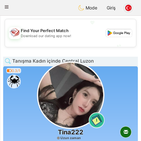
States
Dating
Toggle
Mode
Giriş
navigation
💖
Find Your Perfect Match
💖
Download our dating app now!
💕
💕
Tanışma Kadın içinde Central Luzon
0.3/1
1
Tina222
Uzun zaman