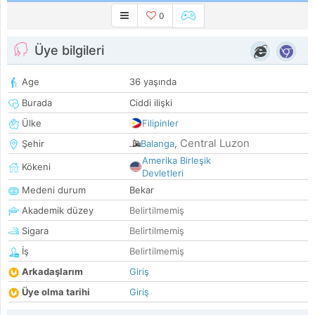
0
Üye bilgileri
Age
36 yaşında
Burada
Ciddi ilişki
Ülke
Filipinler
Central Luzon
Şehir
Balanga
,
Amerika Birleşik
Kökeni
Devletleri
Medeni durum
Bekar
Akademik düzey
Belirtilmemiş
Sigara
Belirtilmemiş
İş
Belirtilmemiş
Arkadaşlarım
Giriş
Üye olma tarihi
Giriş