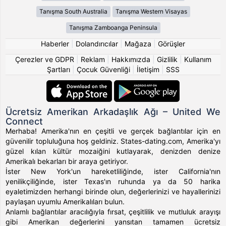
Tanışma South Australia
Tanışma Western Visayas
Tanışma Zamboanga Peninsula
Haberler
|
Dolandırıcılar
|
Mağaza
|
Görüşler
Çerezler ve GDPR
|
Reklam
|
Hakkımızda
|
Gizlilik
|
Kullanım
Şartları
|
Çocuk Güvenliği
|
İletişim
|
SSS
Ücretsiz Amerikan Arkadaşlık Ağı – United We
Connect
Merhaba! Amerika'nın en çeşitli ve gerçek bağlantılar için en
güvenilir topluluğuna hoş geldiniz. States-dating.com, Amerika'yı
güzel kılan kültür mozaiğini kutlayarak, denizden denize
Amerikalı bekarları bir araya getiriyor.
İster New York'un hareketliliğinde, ister California'nın
yenilikçiliğinde, ister Texas'ın ruhunda ya da 50 harika
eyaletimizden herhangi birinde olun, değerlerinizi ve hayallerinizi
paylaşan uyumlu Amerikalıları bulun.
Anlamlı bağlantılar aracılığıyla fırsat, çeşitlilik ve mutluluk arayışı
gibi Amerikan değerlerini yansıtan tamamen ücretsiz