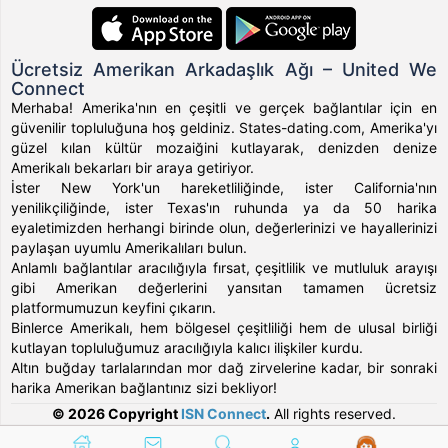
Ücretsiz Amerikan Arkadaşlık Ağı – United We
Connect
Merhaba! Amerika'nın en çeşitli ve gerçek bağlantılar için en
güvenilir topluluğuna hoş geldiniz. States-dating.com, Amerika'yı
güzel kılan kültür mozaiğini kutlayarak, denizden denize
Amerikalı bekarları bir araya getiriyor.
İster New York'un hareketliliğinde, ister California'nın
yenilikçiliğinde, ister Texas'ın ruhunda ya da 50 harika
eyaletimizden herhangi birinde olun, değerlerinizi ve hayallerinizi
paylaşan uyumlu Amerikalıları bulun.
Anlamlı bağlantılar aracılığıyla fırsat, çeşitlilik ve mutluluk arayışı
gibi Amerikan değerlerini yansıtan tamamen ücretsiz
platformumuzun keyfini çıkarın.
Binlerce Amerikalı, hem bölgesel çeşitliliği hem de ulusal birliği
kutlayan topluluğumuz aracılığıyla kalıcı ilişkiler kurdu.
Altın buğday tarlalarından mor dağ zirvelerine kadar, bir sonraki
harika Amerikan bağlantınız sizi bekliyor!
© 2026 Copyright
ISN Connect
.
All rights reserved.