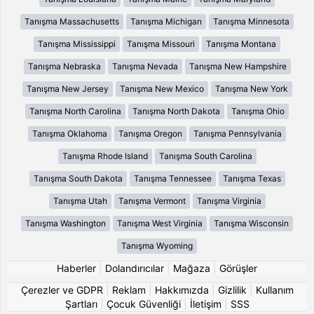
Tanışma Massachusetts
Tanışma Michigan
Tanışma Minnesota
Tanışma Mississippi
Tanışma Missouri
Tanışma Montana
Tanışma Nebraska
Tanışma Nevada
Tanışma New Hampshire
Tanışma New Jersey
Tanışma New Mexico
Tanışma New York
Tanışma North Carolina
Tanışma North Dakota
Tanışma Ohio
Tanışma Oklahoma
Tanışma Oregon
Tanışma Pennsylvania
Tanışma Rhode Island
Tanışma South Carolina
Tanışma South Dakota
Tanışma Tennessee
Tanışma Texas
Tanışma Utah
Tanışma Vermont
Tanışma Virginia
Tanışma Washington
Tanışma West Virginia
Tanışma Wisconsin
Tanışma Wyoming
Haberler
|
Dolandırıcılar
|
Mağaza
|
Görüşler
Çerezler ve GDPR
|
Reklam
|
Hakkımızda
|
Gizlilik
|
Kullanım
Şartları
|
Çocuk Güvenliği
|
İletişim
|
SSS