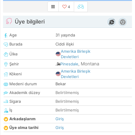
4
Üye bilgileri
Age
31 yaşında
Burada
Ciddi ilişki
Amerika Birleşik
Ülke
Devletleri
Montana
Şehir
Pinesdale
,
Amerika Birleşik
Kökeni
Devletleri
Medeni durum
Bekar
Akademik düzey
Belirtilmemiş
Sigara
Belirtilmemiş
İş
Belirtilmemiş
Arkadaşlarım
Giriş
Üye olma tarihi
Giriş