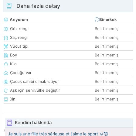
Daha fazla detay
Arıyorum
Bir erkek
Göz rengi
Belirtilmemiş
Saç rengi
Belirtilmemiş
Vücut tipi
Belirtilmemiş
Boy
Belirtilmemiş
Kilo
Belirtilmemiş
Çocuğu var
Belirtilmemiş
Çocuk sahibi olmak istiyor
Belirtilmemiş
Aşk için şehir/ülke değiştir
Belirtilmemiş
Din
Belirtilmemiş
Kendim hakkında
Je suis une fille très sérieuse et j'aime le sport ☺️🥰