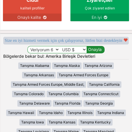
kaliteli profiller
Çok ziyaret edilen
Onaylı kalite
En iyi
Size en iyi hizmeti vermek için çok çalışıyoruz, lütfen bizi destekleyin
Bölgelerde bekar bul: Amerika Birleşik Devletleri
Tanışma Alabama
Tanışma Alaska
Tanışma Arizona
Tanışma Arkansas
Tanışma Armed Forces Europe
Tanışma Armed Forces Europe, Middle East,
Tanışma California
Tanışma Colorado
Tanışma Columbia
Tanışma Connecticut
Tanışma Delaware
Tanışma Florida
Tanışma Georgia
Tanışma Hawaii
Tanışma Idaho
Tanışma Illinois
Tanışma Indiana
Tanışma Iowa
Tanışma Kansas
Tanışma Kentucky
Tanışma Louisiana
Tanışma Maine
Tanışma Maryland