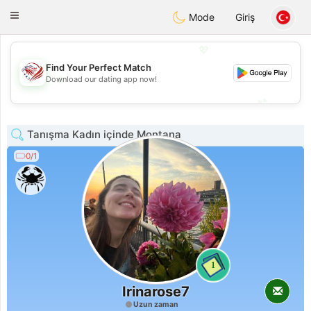
States
Dating
Toggle
Mode
Giriş
navigation
💖
Find Your Perfect Match
💖
Download our dating app now!
💕
💕
Tanışma Kadın içinde Montana
0/1
1
Irinarose7
Uzun zaman