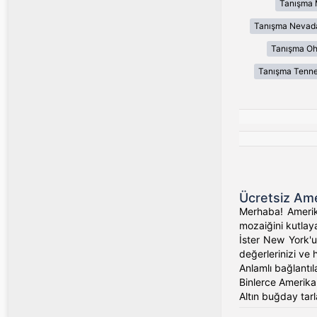
Tanışma 
Tanışma Nevad
Tanışma Oh
Tanışma Tenn
Ücretsiz Ame
Merhaba! Amerika
mozaiğini kutlaya
İster New York'un
değerlerinizi ve 
Anlamlı bağlantıl
Binlerce Amerikalı
Altın buğday tarl