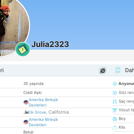
Julia2323
1
ri
Dah
35 yaşında
Arıyor
Ciddi ilişki
Göz ren
Amerika Birleşik
Saç ren
Devletleri
Vücut ti
California
Elk Grove
,
Boy
Amerika Birleşik
Devletleri
Kilo
Bekar