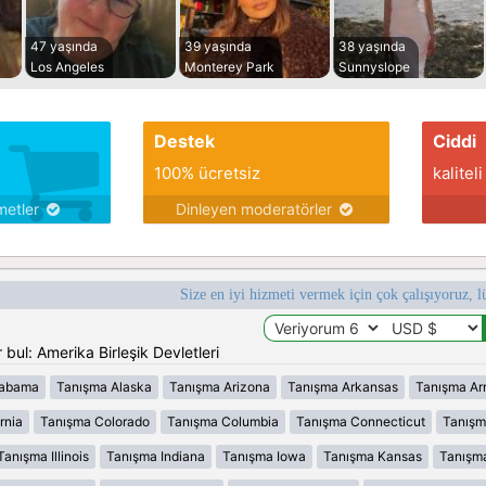
47 yaşında
39 yaşında
38 yaşında
Los Angeles
Monterey Park
Sunnyslope
Destek
Ciddi
100% ücretsiz
kaliteli
metler
Dinleyen moderatörler
Size en iyi hizmeti vermek için çok çalışıyoruz, l
bul: Amerika Birleşik Devletleri
labama
Tanışma Alaska
Tanışma Arizona
Tanışma Arkansas
Tanışma Ar
rnia
Tanışma Colorado
Tanışma Columbia
Tanışma Connecticut
Tanışm
Tanışma Illinois
Tanışma Indiana
Tanışma Iowa
Tanışma Kansas
Tanışm