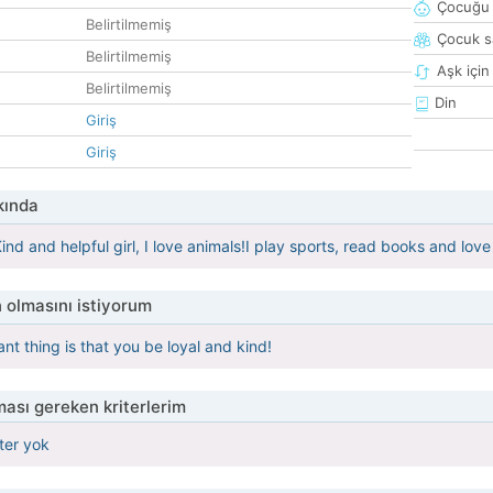
Çocuğu 
Belirtilmemiş
Çocuk sa
Belirtilmemiş
Aşk için
Belirtilmemiş
Din
Giriş
Giriş
kında
 Kind and helpful girl, I love animals!I play sports, read books and lov
 olmasını istiyorum
nt thing is that you be loyal and kind!
ası gereken kriterlerim
iter yok