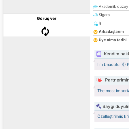
Akademik düzey
Sigara
Görüş ver
İş
Arkadaşlarım
Üye olma tarihi
Kendim hak
I'm beautiful!)))
Partnerimin
The most importa
Saygı duyulm
Özelleştirilmiş kr