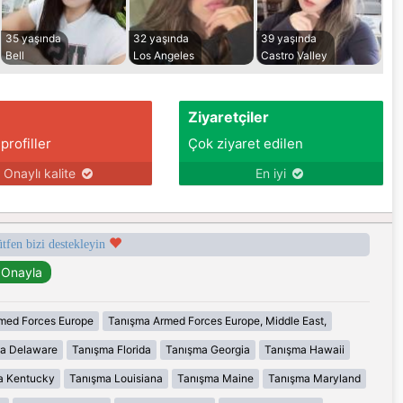
35 yaşında
32 yaşında
39 yaşında
Bell
Los Angeles
Castro Valley
Ziyaretçiler
 profiller
Çok ziyaret edilen
Onaylı kalite
En iyi
ütfen bizi destekleyin
med Forces Europe
Tanışma Armed Forces Europe, Middle East,
a Delaware
Tanışma Florida
Tanışma Georgia
Tanışma Hawaii
a Kentucky
Tanışma Louisiana
Tanışma Maine
Tanışma Maryland