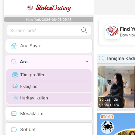
States
Dating
New York 2026-08-08 09:13
Find Y
Downloa
Ana Sayfa
Tanışma Kadın
Ara
Tüm profiller
Eşleştirici
Haritayı kullan
35 yaşında
Santa Clara
Mesajlarım
0.6/1
Sohbet