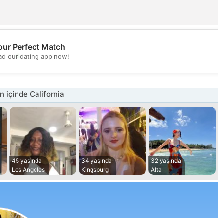
our Perfect Match
💖
d our dating app now!
💕
 içinde California
45 yaşında
34 yaşında
32 yaşında
Los Angeles
Kingsburg
Alta