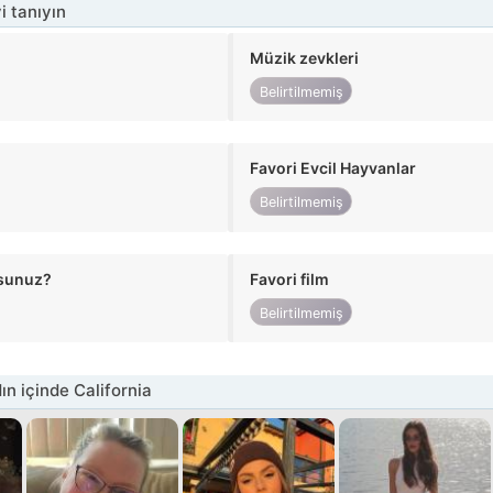
i tanıyın
Müzik zevkleri
Belirtilmemiş
Favori Evcil Hayvanlar
Belirtilmemiş
usunuz?
Favori film
Belirtilmemiş
n içinde California