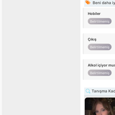
Beni daha iy
Hobiler
Belirtilmemiş
Çıkış
Belirtilmemiş
Alkol içiyor m
Belirtilmemiş
Tanışma Kadı