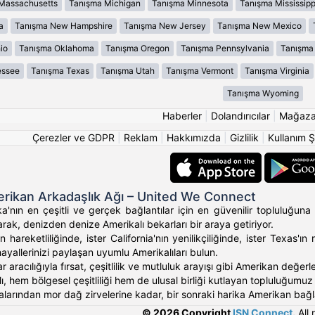
Massachusetts
Tanışma Michigan
Tanışma Minnesota
Tanışma Mississipp
a
Tanışma New Hampshire
Tanışma New Jersey
Tanışma New Mexico
io
Tanışma Oklahoma
Tanışma Oregon
Tanışma Pennsylvania
Tanışma 
essee
Tanışma Texas
Tanışma Utah
Tanışma Vermont
Tanışma Virginia
Tanışma Wyoming
Haberler
|
Dolandırıcılar
|
Mağaz
Çerezler ve GDPR
|
Reklam
|
Hakkımızda
|
Gizlilik
|
Kullanım Ş
rikan Arkadaşlık Ağı – United We Connect
'nın en çeşitli ve gerçek bağlantılar için en güvenilir topluluğuna 
rak, denizden denize Amerikalı bekarları bir araya getiriyor.
 hareketliliğinde, ister California'nın yenilikçiliğinde, ister Texas
hayallerinizi paylaşan uyumlu Amerikalıları bulun.
ar aracılığıyla fırsat, çeşitlilik ve mutluluk arayışı gibi Amerikan değ
, hem bölgesel çeşitliliği hem de ulusal birliği kutlayan topluluğumuz ara
alarından mor dağ zirvelerine kadar, bir sonraki harika Amerikan bağlan
© 2026 Copyright
ISN Connect
.
All 