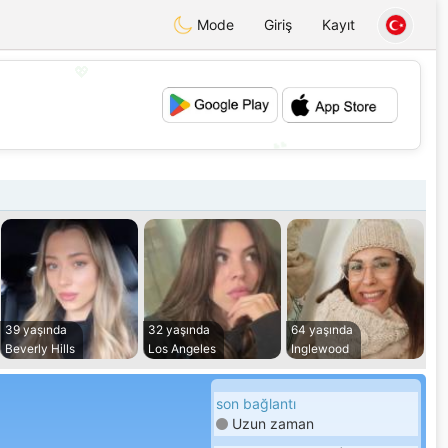
Mode
Giriş
Kayıt
💖
💕
39 yaşında
32 yaşında
64 yaşında
Beverly Hills
Los Angeles
Inglewood
son bağlantı
Uzun zaman