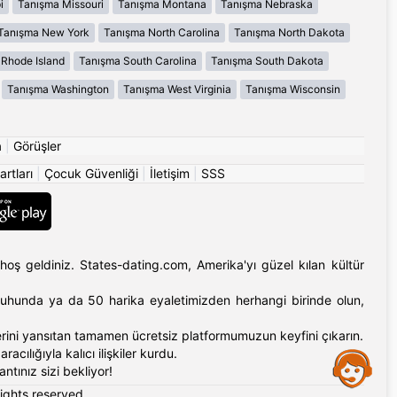
i
Tanışma Missouri
Tanışma Montana
Tanışma Nebraska
Tanışma New York
Tanışma North Carolina
Tanışma North Dakota
Rhode Island
Tanışma South Carolina
Tanışma South Dakota
Tanışma Washington
Tanışma West Virginia
Tanışma Wisconsin
a
|
Görüşler
artları
|
Çocuk Güvenliği
|
İletişim
|
SSS
hoş geldiniz. States-dating.com, Amerika'yı güzel kılan kültür
'ın ruhunda ya da 50 harika eyaletimizden herhangi birinde olun,
erlerini yansıtan tamamen ücretsiz platformumuzun keyfini çıkarın.
cılığıyla kalıcı ilişkiler kurdu.
Assistance
tınız sizi bekliyor!
rights reserved.