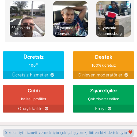
66 yaşında
35 yaşında
41 yaşında
Pretoria
Edenvale
Johannesburg
Ücretsiz
Destek
%
100
100% ücretsiz
Ücretsiz hizmetler
Dinleyen moderatörler
Ciddi
Ziyaretçiler
kaliteli profiller
Çok ziyaret edilen
Onaylı kalite
En iyi
Size en iyi hizmeti vermek için çok çalışıyoruz, lütfen bizi destekleyin