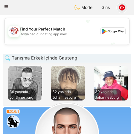
States
Dating
Toggle
Mode
Giriş
navigation
💖
Find Your Perfect Match
💖
Download our dating app now!
💕
💕
Tanışma Erkek içinde Gauteng
36 yaşında
32 yaşında
30 yaşında
Johannesburg
Johannesburg
Johannesburg
0.6/1