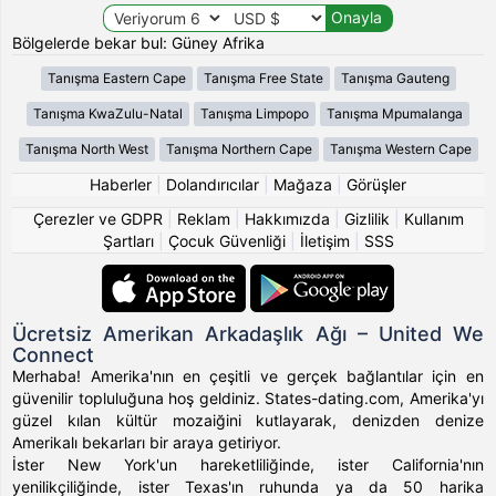
Bölgelerde bekar bul: Güney Afrika
Tanışma Eastern Cape
Tanışma Free State
Tanışma Gauteng
Tanışma KwaZulu-Natal
Tanışma Limpopo
Tanışma Mpumalanga
Tanışma North West
Tanışma Northern Cape
Tanışma Western Cape
Haberler
|
Dolandırıcılar
|
Mağaza
|
Görüşler
Çerezler ve GDPR
|
Reklam
|
Hakkımızda
|
Gizlilik
|
Kullanım
Şartları
|
Çocuk Güvenliği
|
İletişim
|
SSS
Ücretsiz Amerikan Arkadaşlık Ağı – United We
Connect
Merhaba! Amerika'nın en çeşitli ve gerçek bağlantılar için en
güvenilir topluluğuna hoş geldiniz. States-dating.com, Amerika'yı
güzel kılan kültür mozaiğini kutlayarak, denizden denize
Amerikalı bekarları bir araya getiriyor.
İster New York'un hareketliliğinde, ister California'nın
yenilikçiliğinde, ister Texas'ın ruhunda ya da 50 harika