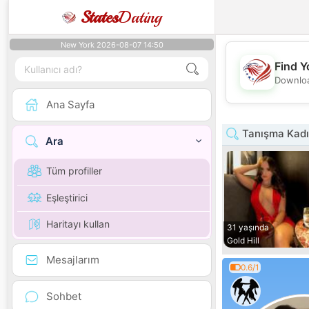
States
Dating
New York 2026-08-07 14:50
Find Y
Downloa
Ana Sayfa
Tanışma Kadın
Ara
Tüm profiller
Eşleştirici
Haritayı kullan
31 yaşında
Gold Hill
Mesajlarım
0.6/1
Sohbet