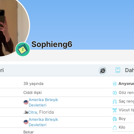
Sophieng6
2
ri
Dah
39 yaşında
Arıyor
Ciddi ilişki
Göz ren
Amerika Birleşik
Saç ren
Devletleri
Vücut ti
Florida
Citra
,
Boy
Amerika Birleşik
Devletleri
Kilo
Bekar