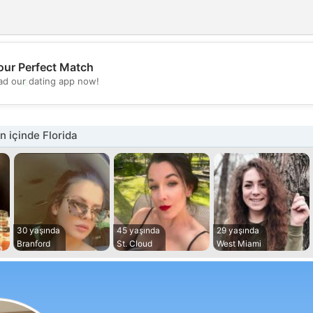
our Perfect Match
💖
d our dating app now!
💕
 içinde Florida
30 yaşında
45 yaşında
29 yaşında
Branford
St. Cloud
West Miami