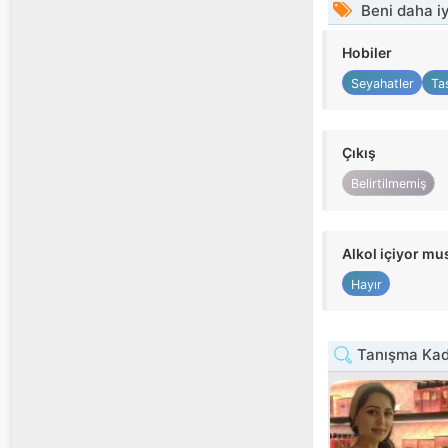
Beni daha iy
Hobiler
Seyahatler
Ta
Çıkış
Belirtilmemiş
Alkol içiyor m
Hayır
Tanışma Kadı