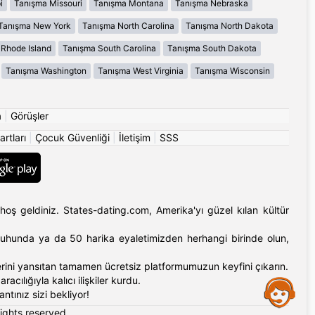
i
Tanışma Missouri
Tanışma Montana
Tanışma Nebraska
Tanışma New York
Tanışma North Carolina
Tanışma North Dakota
Rhode Island
Tanışma South Carolina
Tanışma South Dakota
Tanışma Washington
Tanışma West Virginia
Tanışma Wisconsin
a
|
Görüşler
artları
|
Çocuk Güvenliği
|
İletişim
|
SSS
hoş geldiniz. States-dating.com, Amerika'yı güzel kılan kültür
'ın ruhunda ya da 50 harika eyaletimizden herhangi birinde olun,
erlerini yansıtan tamamen ücretsiz platformumuzun keyfini çıkarın.
cılığıyla kalıcı ilişkiler kurdu.
Assistance
tınız sizi bekliyor!
rights reserved.