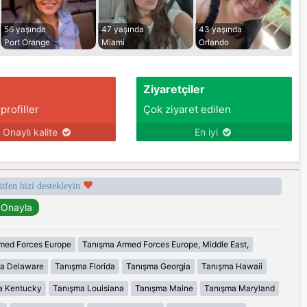
56 yaşında
47 yaşında
43 yaşında
Port Orange
Miami
Orlando
Ziyaretçiler
 profiller
Çok ziyaret edilen
Onaylı kalite
En iyi
ütfen bizi destekleyin
med Forces Europe
Tanışma Armed Forces Europe, Middle East,
a Delaware
Tanışma Florida
Tanışma Georgia
Tanışma Hawaii
a Kentucky
Tanışma Louisiana
Tanışma Maine
Tanışma Maryland