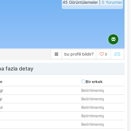
45 Görüntülemeler |
0 Yorumlar
bu profili bildir?
0
a fazla detay
um
Bir erkek
gi
Belirtilmemiş
gi
Belirtilmemiş
pi
Belirtilmemiş
Belirtilmemiş
Belirtilmemiş