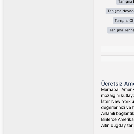
Tanışma 
Tanışma Nevad
Tanışma Oh
Tanışma Tenn
Ücretsiz Ame
Merhaba! Amerika
mozaiğini kutlaya
İster New York'un
değerlerinizi ve 
Anlamlı bağlantıl
Binlerce Amerikalı
Altın buğday tarl