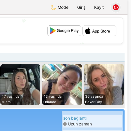
Mode
Giriş
Kayıt
💖
💕
47 yaşında
43 yaşında
36 yaşında
Miami
Orlando
Baker City
son bağlantı
Uzun zaman