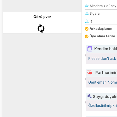
Akademik düzey
Sigara
Görüş ver
İş
Arkadaşlarım
Üye olma tarihi
Kendim hak
Please don't ask
Partnerimin
Gentleman Norma
Saygı duyulm
Özelleştirilmiş kr