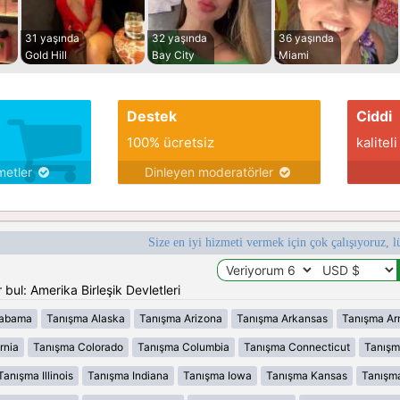
31 yaşında
32 yaşında
36 yaşında
Gold Hill
Bay City
Miami
Destek
Ciddi
100% ücretsiz
kaliteli
metler
Dinleyen moderatörler
Size en iyi hizmeti vermek için çok çalışıyoruz, l
bul: Amerika Birleşik Devletleri
labama
Tanışma Alaska
Tanışma Arizona
Tanışma Arkansas
Tanışma Ar
rnia
Tanışma Colorado
Tanışma Columbia
Tanışma Connecticut
Tanışm
Tanışma Illinois
Tanışma Indiana
Tanışma Iowa
Tanışma Kansas
Tanışm