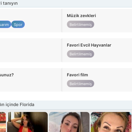
i tanıyın
Müzik zevkleri
sarım
Spor
Belirtilmemiş
Favori Evcil Hayvanlar
Belirtilmemiş
usunuz?
Favori film
Belirtilmemiş
n içinde Florida