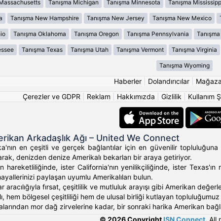
Massachusetts
Tanışma Michigan
Tanışma Minnesota
Tanışma Mississipp
a
Tanışma New Hampshire
Tanışma New Jersey
Tanışma New Mexico
io
Tanışma Oklahoma
Tanışma Oregon
Tanışma Pennsylvania
Tanışma 
essee
Tanışma Texas
Tanışma Utah
Tanışma Vermont
Tanışma Virginia
Tanışma Wyoming
Haberler
|
Dolandırıcılar
|
Mağaz
Çerezler ve GDPR
|
Reklam
|
Hakkımızda
|
Gizlilik
|
Kullanım Ş
rikan Arkadaşlık Ağı – United We Connect
'nın en çeşitli ve gerçek bağlantılar için en güvenilir topluluğuna 
rak, denizden denize Amerikalı bekarları bir araya getiriyor.
 hareketliliğinde, ister California'nın yenilikçiliğinde, ister Texas
hayallerinizi paylaşan uyumlu Amerikalıları bulun.
ar aracılığıyla fırsat, çeşitlilik ve mutluluk arayışı gibi Amerikan değ
, hem bölgesel çeşitliliği hem de ulusal birliği kutlayan topluluğumuz ara
alarından mor dağ zirvelerine kadar, bir sonraki harika Amerikan bağlan
© 2026 Copyright
ISN Connect
.
All 