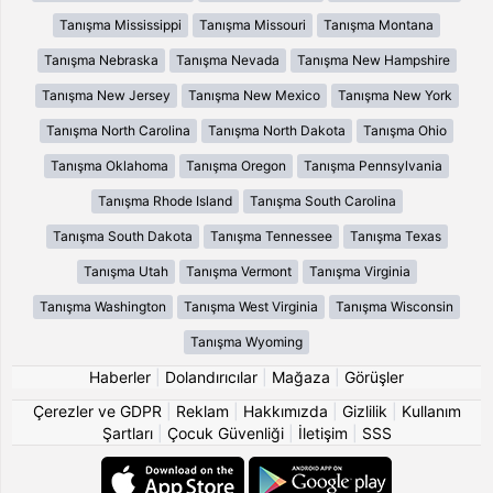
Tanışma Mississippi
Tanışma Missouri
Tanışma Montana
Tanışma Nebraska
Tanışma Nevada
Tanışma New Hampshire
Tanışma New Jersey
Tanışma New Mexico
Tanışma New York
Tanışma North Carolina
Tanışma North Dakota
Tanışma Ohio
Tanışma Oklahoma
Tanışma Oregon
Tanışma Pennsylvania
Tanışma Rhode Island
Tanışma South Carolina
Tanışma South Dakota
Tanışma Tennessee
Tanışma Texas
Tanışma Utah
Tanışma Vermont
Tanışma Virginia
Tanışma Washington
Tanışma West Virginia
Tanışma Wisconsin
Tanışma Wyoming
Haberler
|
Dolandırıcılar
|
Mağaza
|
Görüşler
Çerezler ve GDPR
|
Reklam
|
Hakkımızda
|
Gizlilik
|
Kullanım
Şartları
|
Çocuk Güvenliği
|
İletişim
|
SSS