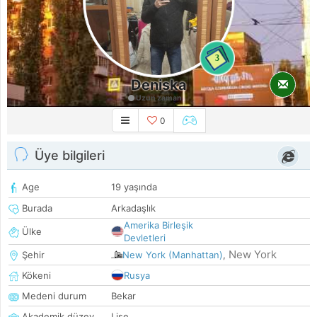
3
Deniska
Uzun zaman
0
Üye bilgileri
Age
19 yaşında
Burada
Arkadaşlık
Amerika Birleşik
Ülke
Devletleri
New York
Şehir
New York (Manhattan)
,
Kökeni
Rusya
Medeni durum
Bekar
Akademik düzey
Lise