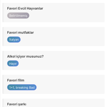
Favori Evcil Hayvanlar
Belirtilmemiş
Favori mutfaklar
İtalyan
Alkol içiyor musunuz?
Hayır
Favori film
1+1, breaking Bad
Favori şarkı