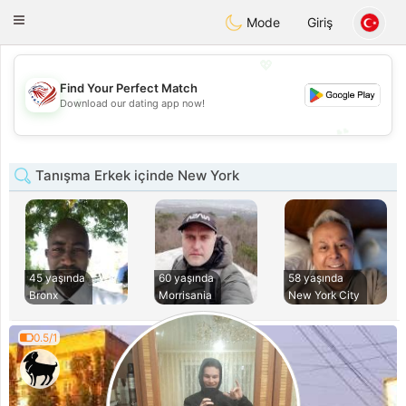
States
Dating
Toggle
Mode
Giriş
navigation
💖
Find Your Perfect Match
💖
Download our dating app now!
💕
💕
Tanışma Erkek içinde New York
45 yaşında
60 yaşında
58 yaşında
Bronx
Morrisania
New York City
0.5/1