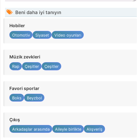
Beni daha iyi tanıyın
Hobiler
Otomotiv
Siyaset
Video oyunları
Müzik zevkleri
Rap
Çeşitler
Çeşitler
Favori sporlar
Boks
Beyzbol
Çıkış
Arkadaşlar arasında
Aileyle birlikte
Alışveriş