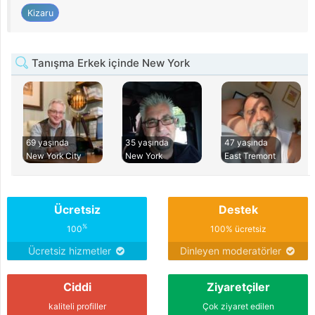
Kizaru
Tanışma Erkek içinde New York
69 yaşında
35 yaşında
47 yaşında
New York City
New York
East Tremont
Ücretsiz
Destek
%
100
100% ücretsiz
Ücretsiz hizmetler
Dinleyen moderatörler
Ciddi
Ziyaretçiler
kaliteli profiller
Çok ziyaret edilen