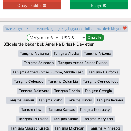
Onaylı kalite
En iyi
Size en iyi hizmeti vermek için çok çalışıyoruz, lütfen bizi destekleyin
Bölgelerde bekar bul: Amerika Birleşik Devletleri
Tanışma Alabama
Tanışma Alaska
Tanışma Arizona
Tanışma Arkansas
Tanışma Armed Forces Europe
Tanışma Armed Forces Europe, Middle East,
Tanışma California
Tanışma Colorado
Tanışma Columbia
Tanışma Connecticut
Tanışma Delaware
Tanışma Florida
Tanışma Georgia
Tanışma Hawaii
Tanışma Idaho
Tanışma Illinois
Tanışma Indiana
Tanışma Iowa
Tanışma Kansas
Tanışma Kentucky
Tanışma Louisiana
Tanışma Maine
Tanışma Maryland
Tanışma Massachusetts
Tanışma Michigan
Tanışma Minnesota