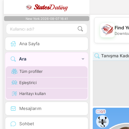
States
Dating
New York 2026-08-07 16:41
Find Y
Downloa
Ana Sayfa
Tanışma Kadı
Ara
Tüm profiller
Eşleştirici
Haritayı kullan
Mesajlarım
0/1
Sohbet