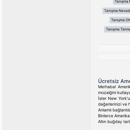
Tanışma 
Tanışma Nevad
Tanışma Oh
Tanışma Tenn
Ücretsiz Ame
Merhaba! Amerika
mozaiğini kutlaya
İster New York'un
değerlerinizi ve 
Anlamlı bağlantıl
Binlerce Amerikalı
Altın buğday tarl