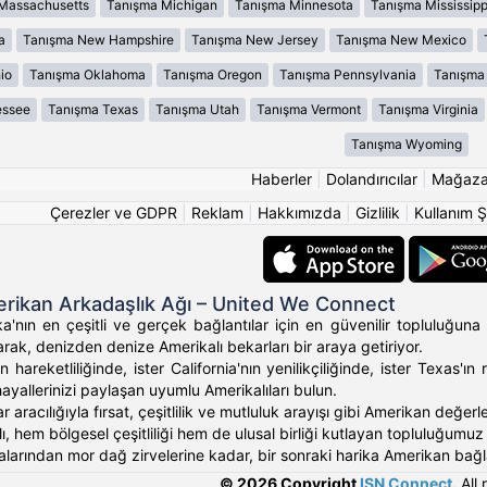
Massachusetts
Tanışma Michigan
Tanışma Minnesota
Tanışma Mississipp
a
Tanışma New Hampshire
Tanışma New Jersey
Tanışma New Mexico
io
Tanışma Oklahoma
Tanışma Oregon
Tanışma Pennsylvania
Tanışma 
essee
Tanışma Texas
Tanışma Utah
Tanışma Vermont
Tanışma Virginia
Tanışma Wyoming
Haberler
|
Dolandırıcılar
|
Mağaz
Çerezler ve GDPR
|
Reklam
|
Hakkımızda
|
Gizlilik
|
Kullanım Ş
rikan Arkadaşlık Ağı – United We Connect
'nın en çeşitli ve gerçek bağlantılar için en güvenilir topluluğuna 
rak, denizden denize Amerikalı bekarları bir araya getiriyor.
 hareketliliğinde, ister California'nın yenilikçiliğinde, ister Texas
hayallerinizi paylaşan uyumlu Amerikalıları bulun.
ar aracılığıyla fırsat, çeşitlilik ve mutluluk arayışı gibi Amerikan değ
, hem bölgesel çeşitliliği hem de ulusal birliği kutlayan topluluğumuz ara
alarından mor dağ zirvelerine kadar, bir sonraki harika Amerikan bağlan
© 2026 Copyright
ISN Connect
.
All 