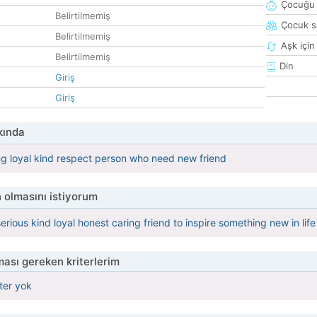
Çocuğu 
Belirtilmemiş
Çocuk sa
Belirtilmemiş
Aşk için
Belirtilmemiş
Din
Giriş
Giriş
kında
ng loyal kind respect person who need new friend
 olmasını istiyorum
erious kind loyal honest caring friend to inspire something new in life
ası gereken kriterlerim
iter yok