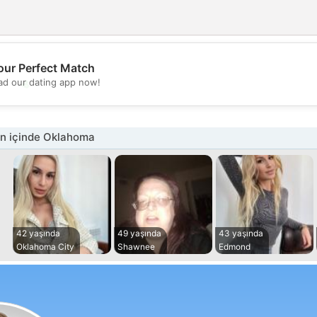
our Perfect Match
💖
d our dating app now!
💕
n içinde Oklahoma
42 yaşında
49 yaşında
43 yaşında
Oklahoma City
Shawnee
Edmond