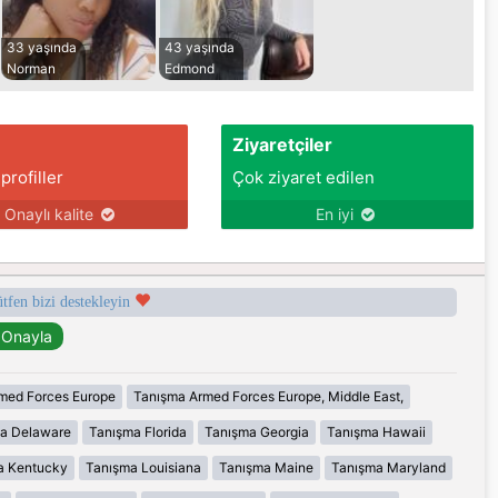
33 yaşında
43 yaşında
Norman
Edmond
Ziyaretçiler
 profiller
Çok ziyaret edilen
Onaylı kalite
En iyi
ütfen bizi destekleyin
med Forces Europe
Tanışma Armed Forces Europe, Middle East,
a Delaware
Tanışma Florida
Tanışma Georgia
Tanışma Hawaii
a Kentucky
Tanışma Louisiana
Tanışma Maine
Tanışma Maryland