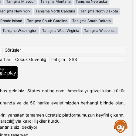
i
Tanışma Missouri
Tanışma Montana
Tanışma Nebraska
Tanışma New York
Tanışma North Carolina
Tanışma North Dakota
Rhode Island
Tanışma South Carolina
Tanışma South Dakota
Tanışma Washington
Tanışma West Virginia
Tanışma Wisconsin
a
|
Görüşler
artları
|
Çocuk Güvenliği
|
İletişim
|
SSS
hoş geldiniz. States-dating.com, Amerika'yı güzel kılan kültür
'ın ruhunda ya da 50 harika eyaletimizden herhangi birinde olun,
erlerini yansıtan tamamen ücretsiz platformumuzun keyfini çıkarın.
cılığıyla kalıcı ilişkiler kurdu.
Assistance
tınız sizi bekliyor!
rights reserved.