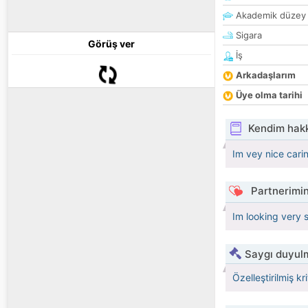
Akademik düzey
Sigara
Görüş ver
İş
Arkadaşlarım
Üye olma tarihi
Kendim hak
Im vey nice cari
Partnerimin
Im looking very s
Saygı duyulm
Özelleştirilmiş kr