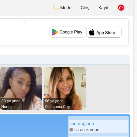
Mode
Giriş
Kayıt
💖
💕
33 yaşında
56 yaşında
Norman
Oklahoma City
son bağlantı
Uzun zaman