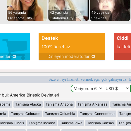
56 yaşında
42 yaşında
49 yaşında
Oklahoma City
Oklahoma City
Shawnee
Destek
Ciddi
100% ücretsiz
kaliteli
metler
Dinleyen moderatörler
Size en iyi hizmeti vermek için çok çalışıyoruz, l
bul: Amerika Birleşik Devletleri
labama
Tanışma Alaska
Tanışma Arizona
Tanışma Arkansas
Tanışma Ar
rnia
Tanışma Colorado
Tanışma Columbia
Tanışma Connecticut
Tanışm
Tanışma Illinois
Tanışma Indiana
Tanışma Iowa
Tanışma Kansas
Tanışm