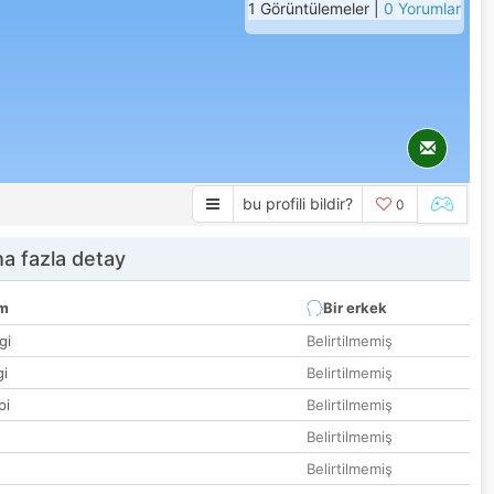
1 Görüntülemeler |
0 Yorumlar
bu profili bildir?
0
a fazla detay
um
Bir erkek
gi
Belirtilmemiş
gi
Belirtilmemiş
pi
Belirtilmemiş
Belirtilmemiş
Belirtilmemiş