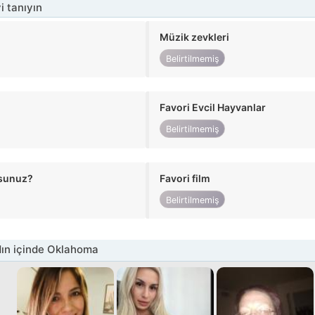
i tanıyın
Müzik zevkleri
Belirtilmemiş
Favori Evcil Hayvanlar
Belirtilmemiş
usunuz?
Favori film
Belirtilmemiş
ın içinde Oklahoma