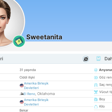
Sweetanita
0
ri
Dah
31 yaşında
Arıyor
Ciddi ilişki
Göz ren
Amerika Birleşik
Saç ren
Devletleri
Vücut ti
Oklahoma
El Reno
,
Boy
Amerika Birleşik
Devletleri
Kilo
Bekar