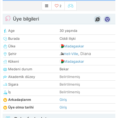
2
Üye bilgileri
Age
30 yaşında
Burada
Ciddi ilişki
Ülke
Madagaskar
Diana
Şehir
Hell-Ville
,
Kökeni
Madagaskar
Medeni durum
Bekar
Akademik düzey
Belirtilmemiş
Sigara
Belirtilmemiş
İş
Belirtilmemiş
Arkadaşlarım
Giriş
Üye olma tarihi
Giriş