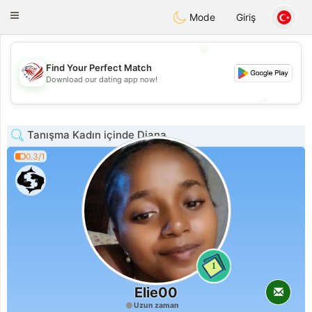
States
Dating
Toggle
Mode
Giriş
navigation
💖
Find Your Perfect Match
💖
Download our dating app now!
💕
💕
Tanışma Kadın içinde Diana
0.3/1
1
Elie00
Uzun zaman