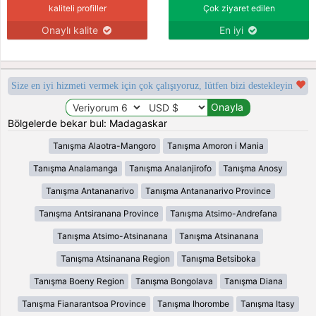
kaliteli profiller
Çok ziyaret edilen
Onaylı kalite
En iyi
Size en iyi hizmeti vermek için çok çalışıyoruz, lütfen bizi destekleyin
Bölgelerde bekar bul: Madagaskar
Tanışma Alaotra-Mangoro
Tanışma Amoron i Mania
Tanışma Analamanga
Tanışma Analanjirofo
Tanışma Anosy
Tanışma Antananarivo
Tanışma Antananarivo Province
Tanışma Antsiranana Province
Tanışma Atsimo-Andrefana
Tanışma Atsimo-Atsinanana
Tanışma Atsinanana
Tanışma Atsinanana Region
Tanışma Betsiboka
Tanışma Boeny Region
Tanışma Bongolava
Tanışma Diana
Tanışma Fianarantsoa Province
Tanışma Ihorombe
Tanışma Itasy