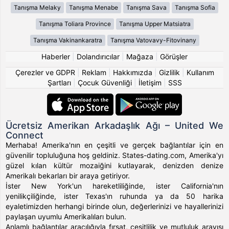
Tanışma Melaky
Tanışma Menabe
Tanışma Sava
Tanışma Sofia
Tanışma Toliara Province
Tanışma Upper Matsiatra
Tanışma Vakinankaratra
Tanışma Vatovavy-Fitovinany
Haberler
|
Dolandırıcılar
|
Mağaza
|
Görüşler
Çerezler ve GDPR
|
Reklam
|
Hakkımızda
|
Gizlilik
|
Kullanım
Şartları
|
Çocuk Güvenliği
|
İletişim
|
SSS
Ücretsiz Amerikan Arkadaşlık Ağı – United We
Connect
Merhaba! Amerika'nın en çeşitli ve gerçek bağlantılar için en
güvenilir topluluğuna hoş geldiniz. States-dating.com, Amerika'yı
güzel kılan kültür mozaiğini kutlayarak, denizden denize
Amerikalı bekarları bir araya getiriyor.
İster New York'un hareketliliğinde, ister California'nın
yenilikçiliğinde, ister Texas'ın ruhunda ya da 50 harika
eyaletimizden herhangi birinde olun, değerlerinizi ve hayallerinizi
paylaşan uyumlu Amerikalıları bulun.
Anlamlı bağlantılar aracılığıyla fırsat, çeşitlilik ve mutluluk arayışı