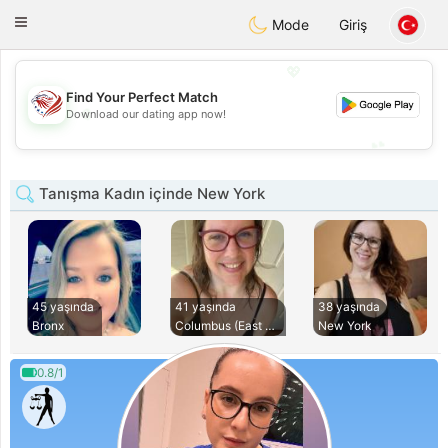
States
Dating
Toggle
Mode
Giriş
navigation
💖
Find Your Perfect Match
💖
Download our dating app now!
💕
💕
Tanışma Kadın içinde New York
45 yaşında
41 yaşında
38 yaşında
Bronx
Columbus (East Col
New York
0.8/1