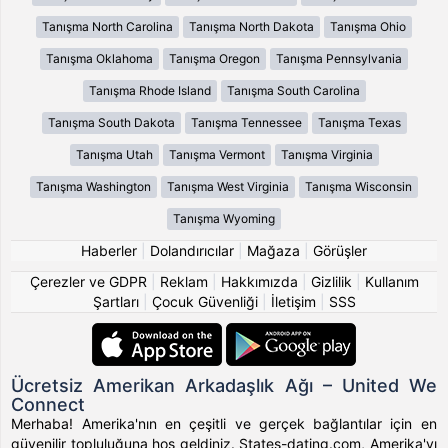
Tanışma North Carolina
Tanışma North Dakota
Tanışma Ohio
Tanışma Oklahoma
Tanışma Oregon
Tanışma Pennsylvania
Tanışma Rhode Island
Tanışma South Carolina
Tanışma South Dakota
Tanışma Tennessee
Tanışma Texas
Tanışma Utah
Tanışma Vermont
Tanışma Virginia
Tanışma Washington
Tanışma West Virginia
Tanışma Wisconsin
Tanışma Wyoming
Haberler
|
Dolandırıcılar
|
Mağaza
|
Görüşler
Çerezler ve GDPR
|
Reklam
|
Hakkımızda
|
Gizlilik
|
Kullanım
Şartları
|
Çocuk Güvenliği
|
İletişim
|
SSS
Ücretsiz Amerikan Arkadaşlık Ağı – United We
Connect
Merhaba! Amerika'nın en çeşitli ve gerçek bağlantılar için en
güvenilir topluluğuna hoş geldiniz. States-dating.com, Amerika'yı