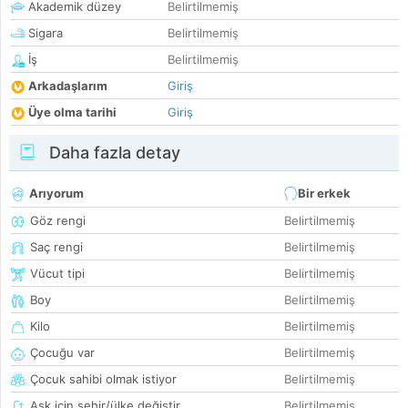
Akademik düzey
Belirtilmemiş
Sigara
Belirtilmemiş
İş
Belirtilmemiş
Arkadaşlarım
Giriş
Üye olma tarihi
Giriş
Daha fazla detay
Arıyorum
Bir erkek
Göz rengi
Belirtilmemiş
Saç rengi
Belirtilmemiş
Vücut tipi
Belirtilmemiş
Boy
Belirtilmemiş
Kilo
Belirtilmemiş
Çocuğu var
Belirtilmemiş
Çocuk sahibi olmak istiyor
Belirtilmemiş
Aşk için şehir/ülke değiştir
Belirtilmemiş