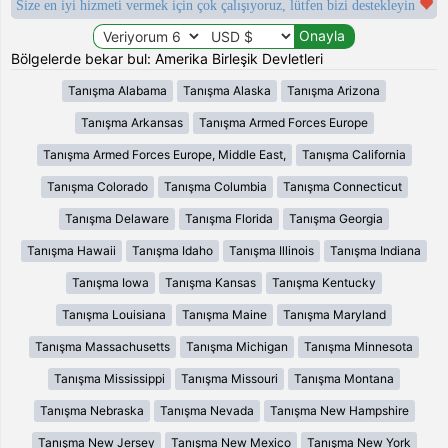
Size en iyi hizmeti vermek için çok çalışıyoruz, lütfen bizi destekleyin
Bölgelerde bekar bul: Amerika Birleşik Devletleri
Tanışma Alabama
Tanışma Alaska
Tanışma Arizona
Tanışma Arkansas
Tanışma Armed Forces Europe
Tanışma Armed Forces Europe, Middle East,
Tanışma California
Tanışma Colorado
Tanışma Columbia
Tanışma Connecticut
Tanışma Delaware
Tanışma Florida
Tanışma Georgia
Tanışma Hawaii
Tanışma Idaho
Tanışma Illinois
Tanışma Indiana
Tanışma Iowa
Tanışma Kansas
Tanışma Kentucky
Tanışma Louisiana
Tanışma Maine
Tanışma Maryland
Tanışma Massachusetts
Tanışma Michigan
Tanışma Minnesota
Tanışma Mississippi
Tanışma Missouri
Tanışma Montana
Tanışma Nebraska
Tanışma Nevada
Tanışma New Hampshire
Tanışma New Jersey
Tanışma New Mexico
Tanışma New York