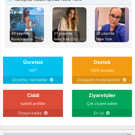
40 yaşında
31 yaşında
28 yaşında
Ronkonkoma
New York City
New York
Ücretsiz
Destek
%
100
100% ücretsiz
Ücretsiz hizmetler
Dinleyen moderatörler
Ciddi
Ziyaretçiler
kaliteli profiller
Çok ziyaret edilen
Onaylı kalite
En iyi