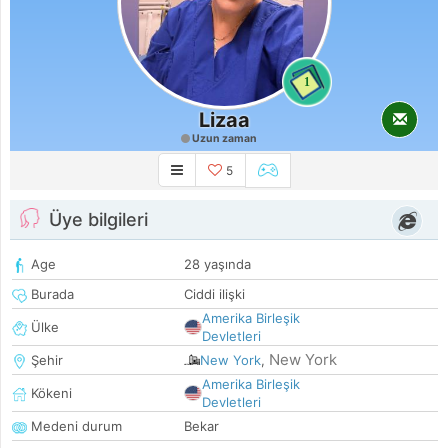
1
Lizaa
Uzun zaman
5
Üye bilgileri
Age
28 yaşında
Burada
Ciddi ilişki
Amerika Birleşik
Ülke
Devletleri
New York
Şehir
New York
,
Amerika Birleşik
Kökeni
Devletleri
Medeni durum
Bekar