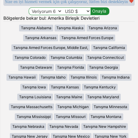
Size en iyi hizmeti vermek için çok çalışıyoruz, lütfen bizi destekleyin
Bölgelerde bekar bul: Amerika Birleşik Devletleri
Tanışma Alabama
Tanışma Alaska
Tanışma Arizona
Tanışma Arkansas
Tanışma Armed Forces Europe
Tanışma Armed Forces Europe, Middle East,
Tanışma California
Tanışma Colorado
Tanışma Columbia
Tanışma Connecticut
Tanışma Delaware
Tanışma Florida
Tanışma Georgia
Tanışma Hawaii
Tanışma Idaho
Tanışma Illinois
Tanışma Indiana
Tanışma Iowa
Tanışma Kansas
Tanışma Kentucky
Tanışma Louisiana
Tanışma Maine
Tanışma Maryland
Tanışma Massachusetts
Tanışma Michigan
Tanışma Minnesota
Tanışma Mississippi
Tanışma Missouri
Tanışma Montana
Tanışma Nebraska
Tanışma Nevada
Tanışma New Hampshire
Tanışma New Jersey
Tanışma New Mexico
Tanışma New York