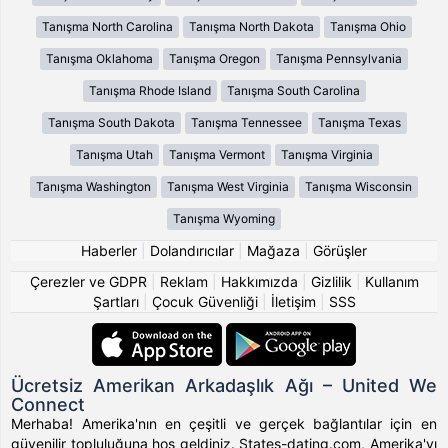
Tanışma North Carolina
Tanışma North Dakota
Tanışma Ohio
Tanışma Oklahoma
Tanışma Oregon
Tanışma Pennsylvania
Tanışma Rhode Island
Tanışma South Carolina
Tanışma South Dakota
Tanışma Tennessee
Tanışma Texas
Tanışma Utah
Tanışma Vermont
Tanışma Virginia
Tanışma Washington
Tanışma West Virginia
Tanışma Wisconsin
Tanışma Wyoming
Haberler
|
Dolandırıcılar
|
Mağaza
|
Görüşler
Çerezler ve GDPR
|
Reklam
|
Hakkımızda
|
Gizlilik
|
Kullanım
Şartları
|
Çocuk Güvenliği
|
İletişim
|
SSS
Ücretsiz Amerikan Arkadaşlık Ağı – United We
Connect
Merhaba! Amerika'nın en çeşitli ve gerçek bağlantılar için en
güvenilir topluluğuna hoş geldiniz. States-dating.com, Amerika'yı