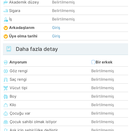
Akademik düzey
Belirtilmemiş
Sigara
Belirtilmemiş
İş
Belirtilmemiş
Arkadaşlarım
Giriş
Üye olma tarihi
Giriş
Daha fazla detay
Arıyorum
Bir erkek
Göz rengi
Belirtilmemiş
Saç rengi
Belirtilmemiş
Vücut tipi
Belirtilmemiş
Boy
Belirtilmemiş
Kilo
Belirtilmemiş
Çocuğu var
Belirtilmemiş
Çocuk sahibi olmak istiyor
Belirtilmemiş
Aşk için şehir/ülke değiştir
Belirtilmemiş