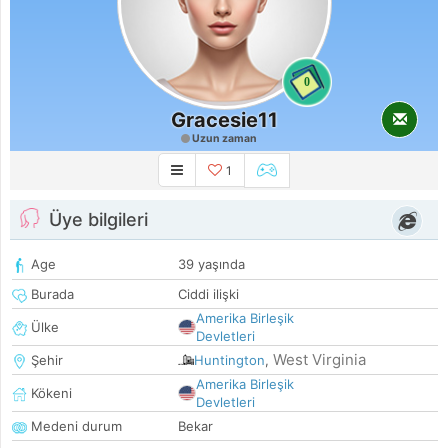
0
Gracesie11
Uzun zaman
1
Üye bilgileri
Age
39 yaşında
Burada
Ciddi ilişki
Amerika Birleşik
Ülke
Devletleri
West Virginia
Şehir
Huntington
,
Amerika Birleşik
Kökeni
Devletleri
Medeni durum
Bekar