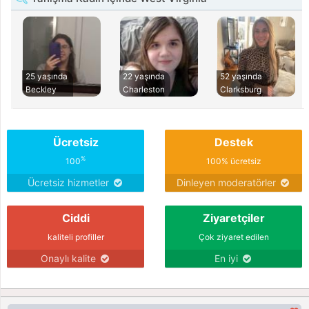
25 yaşında
22 yaşında
52 yaşında
Beckley
Charleston
Clarksburg
Ücretsiz
Destek
%
100
100% ücretsiz
Ücretsiz hizmetler
Dinleyen moderatörler
Ciddi
Ziyaretçiler
kaliteli profiller
Çok ziyaret edilen
Onaylı kalite
En iyi