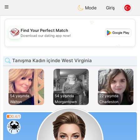
States
Dating
Toggle
Mode
Giriş
navigation
💖
Find Your Perfect Match
💖
Download our dating app now!
💕
💕
Tanışma Kadın içinde West Virginia
54 yaşında
54 yaşında
22 yaşında
Walton
Morgantown
Charleston
0.4/1