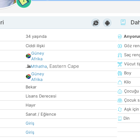
1
ri
Dah
34 yaşında
Arıyor
Ciddi ilişki
Göz ren
Güney
Saç ren
Afrika
Vücut ti
Eastern Cape
Mthatha
,
Boy
Güney
Afrika
Kilo
Bekar
Çocuğu 
Lisans Derecesi
Çocuk sa
Hayır
Aşk için
Sanat / Eğlence
Din
Giriş
Giriş