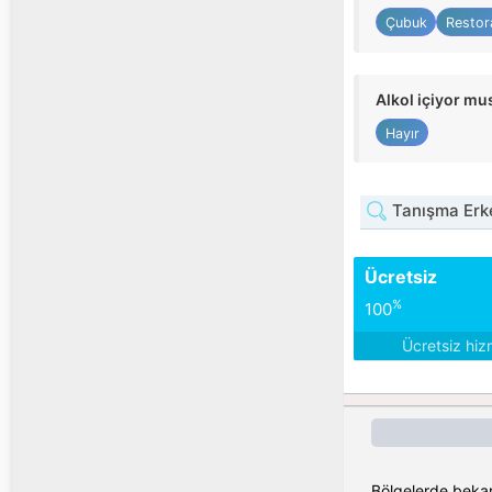
Çubuk
Restor
Alkol içiyor m
Hayır
Tanışma Erke
Ücretsiz
%
100
Ücretsiz hiz
Bölgelerde bekar