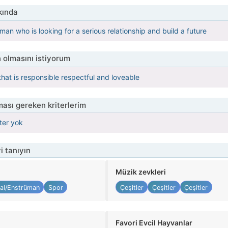
kında
an who is looking for a serious relationship and build a future
 olmasını istiyorum
hat is responsible respectful and loveable
ası gereken kriterlerim
iter yok
i tanıyın
Müzik zevkleri
al/Enstrüman
Spor
Çeşitler
Çeşitler
Çeşitler
Favori Evcil Hayvanlar