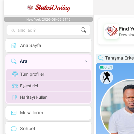
States
Dating
New York 2026-08-05 21:15
Find Y
Downloa
Ana Sayfa
Tanışma Erke
Ara
0.8/1
Tüm profiller
Eşleştirici
Haritayı kullan
Mesajlarım
Sohbet