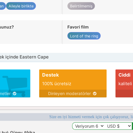
an
Aileyle birlikte
Belirtilmemiş
usunuz?
Favori film
Lord of the ring
k içinde Eastern Cape
Destek
Ciddi
100% ücretsiz
kaliteli
metler
Dinleyen moderatörler
Size en iyi hizmeti vermek için çok çalışıyoruz, l
 bul: Güney Afrika