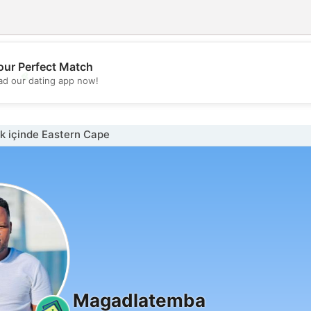
our Perfect Match
💖
d our dating app now!
💕
k içinde Eastern Cape
Magadlatemba