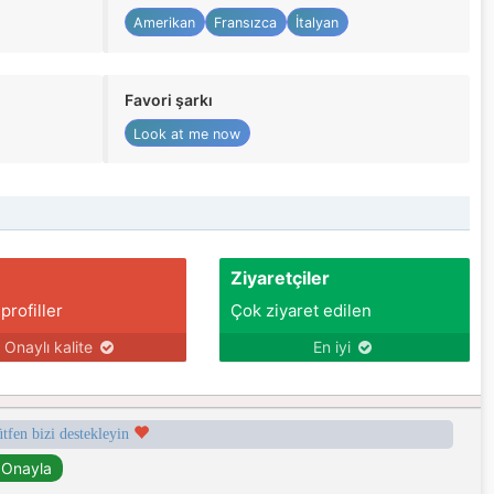
Amerikan
Fransızca
İtalyan
Favori şarkı
Look at me now
Ziyaretçiler
 profiller
Çok ziyaret edilen
Onaylı kalite
En iyi
ütfen bizi destekleyin