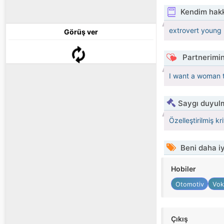
Kendim hak
extrovert young m
Görüş ver
Partnerimin
I want a woman t
Saygı duyulm
Özelleştirilmiş kr
Beni daha iy
Hobiler
Otomotiv
Vok
Çıkış