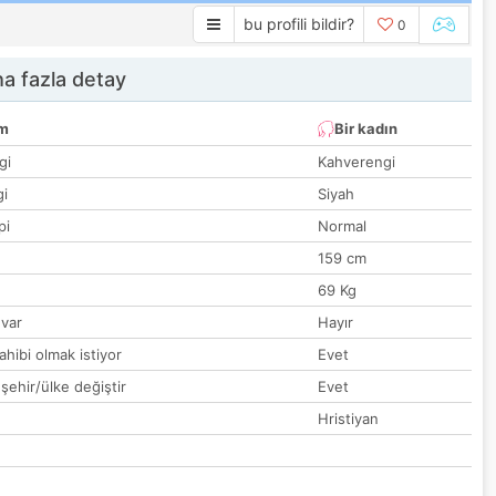
bu profili bildir?
0
a fazla detay
um
Bir kadın
gi
Kahverengi
gi
Siyah
pi
Normal
159 cm
69 Kg
var
Hayır
hibi olmak istiyor
Evet
 şehir/ülke değiştir
Evet
Hristiyan