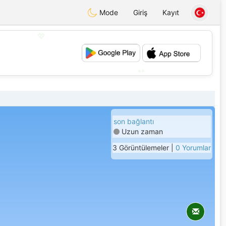
Mode
Giriş
Kayıt
💖
💕
son bağlantı
Uzun zaman
3 Görüntülemeler |
0 Yorumlar