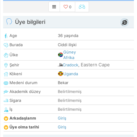
0
Üye bilgileri
Age
36 yaşında
Burada
Ciddi ilişki
Güney
Ülke
Afrika
Eastern Cape
Şehir
Cradock
,
Kökeni
Uganda
Medeni durum
Bekar
Akademik düzey
Belirtilmemiş
Sigara
Belirtilmemiş
İş
Belirtilmemiş
Arkadaşlarım
Giriş
Üye olma tarihi
Giriş