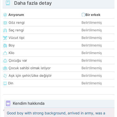
Daha fazla detay
Arıyorum
Bir erkek
Göz rengi
Belirtilmemiş
Saç rengi
Belirtilmemiş
Vücut tipi
Belirtilmemiş
Boy
Belirtilmemiş
Kilo
Belirtilmemiş
Çocuğu var
Belirtilmemiş
Çocuk sahibi olmak istiyor
Belirtilmemiş
Aşk için şehir/ülke değiştir
Belirtilmemiş
Din
Belirtilmemiş
Kendim hakkında
Good boy with strong background, arrived in army, was a