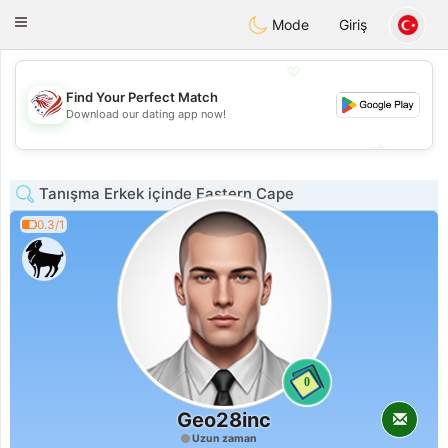
States
Dating
Toggle
Mode
Giriş
navigation
💖
Find Your Perfect Match
💖
Download our dating app now!
💕
💕
Tanışma Erkek içinde Eastern Cape
0.3/1
0
Geo28inc
Uzun zaman