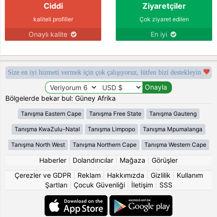
Ciddi
Ziyaretçiler
kaliteli profiller
Çok ziyaret edilen
Onaylı kalite
En iyi
Size en iyi hizmeti vermek için çok çalışıyoruz, lütfen bizi destekleyin
Bölgelerde bekar bul: Güney Afrika
Tanışma Eastern Cape
Tanışma Free State
Tanışma Gauteng
Tanışma KwaZulu-Natal
Tanışma Limpopo
Tanışma Mpumalanga
Tanışma North West
Tanışma Northern Cape
Tanışma Western Cape
Haberler
|
Dolandırıcılar
|
Mağaza
|
Görüşler
Çerezler ve GDPR
|
Reklam
|
Hakkımızda
|
Gizlilik
|
Kullanım
Şartları
|
Çocuk Güvenliği
|
İletişim
|
SSS