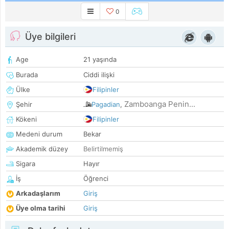
0
Üye bilgileri
Age
21 yaşında
Burada
Ciddi ilişki
Ülke
Filipinler
Zamboanga Penin...
Şehir
Pagadian
,
Kökeni
Filipinler
Medeni durum
Bekar
Akademik düzey
Belirtilmemiş
Sigara
Hayır
İş
Öğrenci
Arkadaşlarım
Giriş
Üye olma tarihi
Giriş