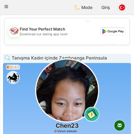
States
Dating
Toggle
Mode
Giriş
navigation
💖
Find Your Perfect Match
💖
Download our dating app now!
💕
💕
Tanışma Kadın içinde Zamboanga Peninsula
0.4/1
1
Chen23
Uzun zaman