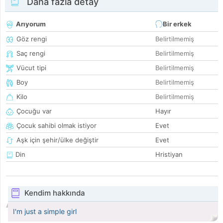
Daha fazla detay
Arıyorum
Bir erkek
Göz rengi
Belirtilmemiş
Saç rengi
Belirtilmemiş
Vücut tipi
Belirtilmemiş
Boy
Belirtilmemiş
Kilo
Belirtilmemiş
Çocuğu var
Hayır
Çocuk sahibi olmak istiyor
Evet
Aşk için şehir/ülke değiştir
Evet
Din
Hristiyan
Kendim hakkında
I'm just a simple girl