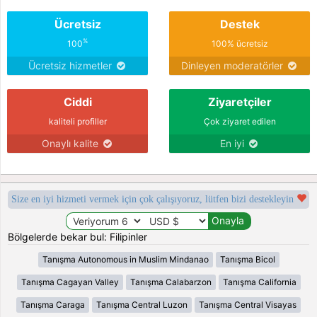
Ücretsiz
Destek
%
100
100% ücretsiz
Ücretsiz hizmetler
Dinleyen moderatörler
Ciddi
Ziyaretçiler
kaliteli profiller
Çok ziyaret edilen
Onaylı kalite
En iyi
Size en iyi hizmeti vermek için çok çalışıyoruz, lütfen bizi destekleyin
Bölgelerde bekar bul: Filipinler
Tanışma Autonomous in Muslim Mindanao
Tanışma Bicol
Tanışma Cagayan Valley
Tanışma Calabarzon
Tanışma California
Tanışma Caraga
Tanışma Central Luzon
Tanışma Central Visayas