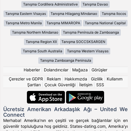
Tanışma Cordillera Administrative
Tanışma Davao
Tanışma Eastern Visayas
Tanışma Hilagang Mindanao
Tanışma Ilocos
Tanışma Metro Manila
Tanışma MIMAROPA
Tanışma National Capital
Tanışma Northern Mindanao
Tanışma Península de Zamboanga
Tanışma Region XII
Tanışma SOCCSKSARGEN
Tanışma South Australia
Tanışma Western Visayas
Tanışma Zamboanga Peninsula
Haberler
|
Dolandırıcılar
|
Mağaza
|
Görüşler
Çerezler ve GDPR
|
Reklam
|
Hakkımızda
|
Gizlilik
|
Kullanım
Şartları
|
Çocuk Güvenliği
|
İletişim
|
SSS
Ücretsiz Amerikan Arkadaşlık Ağı – United We
Connect
Merhaba! Amerika'nın en çeşitli ve gerçek bağlantılar için en
güvenilir topluluğuna hoş geldiniz. States-dating.com, Amerika'yı