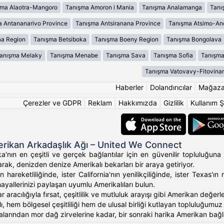
şma Alaotra-Mangoro
Tanışma Amoron i Mania
Tanışma Analamanga
Tanı
 Antananarivo Province
Tanışma Antsiranana Province
Tanışma Atsimo-An
na Region
Tanışma Betsiboka
Tanışma Boeny Region
Tanışma Bongolava
anışma Melaky
Tanışma Menabe
Tanışma Sava
Tanışma Sofia
Tanışma
Tanışma Vatovavy-Fitovina
Haberler
|
Dolandırıcılar
|
Mağaz
Çerezler ve GDPR
|
Reklam
|
Hakkımızda
|
Gizlilik
|
Kullanım Ş
rikan Arkadaşlık Ağı – United We Connect
'nın en çeşitli ve gerçek bağlantılar için en güvenilir topluluğuna 
rak, denizden denize Amerikalı bekarları bir araya getiriyor.
 hareketliliğinde, ister California'nın yenilikçiliğinde, ister Texas
hayallerinizi paylaşan uyumlu Amerikalıları bulun.
ar aracılığıyla fırsat, çeşitlilik ve mutluluk arayışı gibi Amerikan değ
, hem bölgesel çeşitliliği hem de ulusal birliği kutlayan topluluğumuz ara
alarından mor dağ zirvelerine kadar, bir sonraki harika Amerikan bağlan