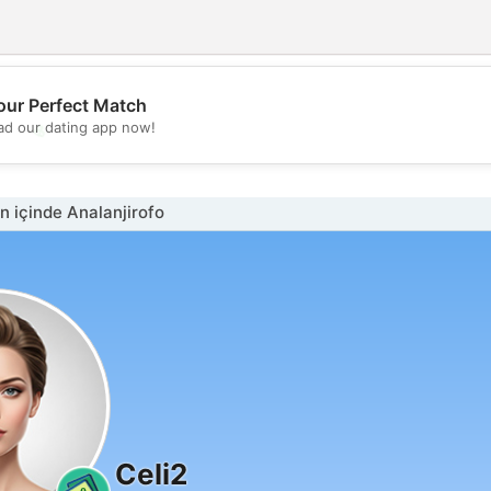
our Perfect Match
💖
d our dating app now!
💕
 içinde Analanjirofo
Celi2