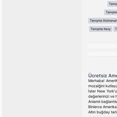
Tanı
Tanışma
Tanışma Atsinana
Tanışma Itasy
T
Ücretsiz Ame
Merhaba! Amerika
mozaiğini kutlaya
İster New York'un
değerlerinizi ve 
Anlamlı bağlantıl
Binlerce Amerikalı
Altın buğday tarl