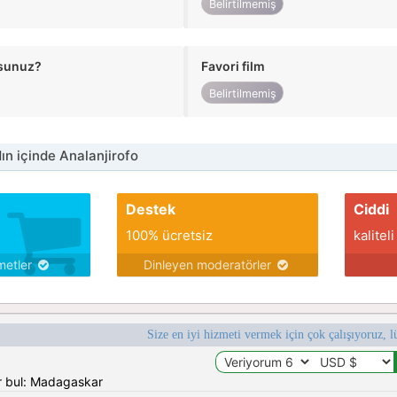
Belirtilmemiş
usunuz?
Favori film
Belirtilmemiş
n içinde Analanjirofo
Destek
Ciddi
100% ücretsiz
kaliteli
metler
Dinleyen moderatörler
Size en iyi hizmeti vermek için çok çalışıyoruz, l
r bul: Madagaskar