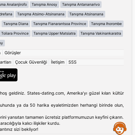
şma Analanjirofo
Tanışma Anosy
Tanışma Antananarivo
drefana
Tanışma Atsimo-Atsinanana
Tanışma Atsinanana
Tanışma Diana
Tanışma Fianarantsoa Province
Tanışma Ihorombe
 Toliara Province
Tanışma Upper Matsiatra
Tanışma Vakinankaratra
ny
a
|
Görüşler
artları
|
Çocuk Güvenliği
|
İletişim
|
SSS
hoş geldiniz. States-dating.com, Amerika'yı güzel kılan kültür
'ın ruhunda ya da 50 harika eyaletimizden herhangi birinde olun,
erlerini yansıtan tamamen ücretsiz platformumuzun keyfini çıkarın.
cılığıyla kalıcı ilişkiler kurdu.
Assistance
tınız sizi bekliyor!