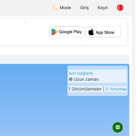
Mode
Giriş
Kayıt
💖
💕
son bağlantı
Uzun zaman
1 Görüntülemeler |
0 Yorumlar