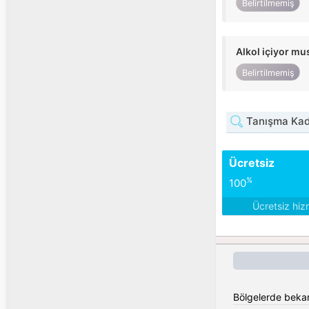
Belirtilmemiş
Alkol içiyor m
Belirtilmemiş
Tanışma Kadı
Ücretsiz
%
100
Ücretsiz hiz
Bölgelerde beka