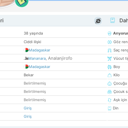
0
ri
Dah
38 yaşında
Arıyor
Ciddi ilişki
Göz ren
Madagaskar
Saç ren
Analanjirofo
Mananara
,
Vücut ti
Madagaskar
Boy
Bekar
Kilo
Belirtilmemiş
Çocuğu 
Belirtilmemiş
Çocuk sa
Belirtilmemiş
Aşk için
Giriş
Din
Giriş