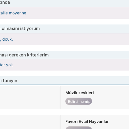
kında
 taille moyenne
 olmasını istiyorum
, doux,
ası gereken kriterlerim
iter yok
i tanıyın
Müzik zevkleri
Belirtilmemiş
Favori Evcil Hayvanlar