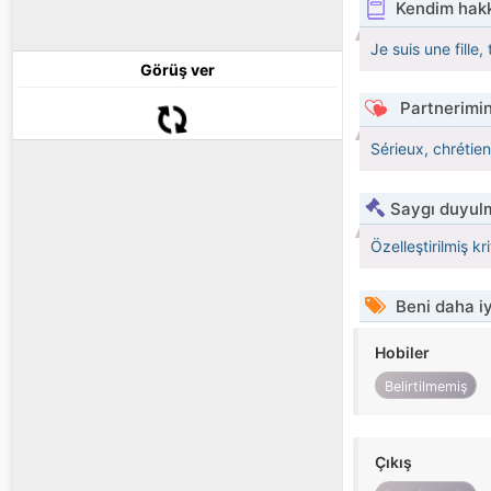
Kendim hak
Je suis une fille,
Görüş ver
Partnerimin
Sérieux, chrétien
Saygı duyulm
Özelleştirilmiş kr
Beni daha iy
Hobiler
Belirtilmemiş
Çıkış