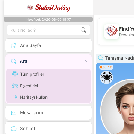
States
Dating
New York 2026-08-06 19:57
Find Y
Downloa
Ana Sayfa
Tanışma Kadın
Ara
0.4/1
Tüm profiller
Eşleştirici
Haritayı kullan
Mesajlarım
Sohbet