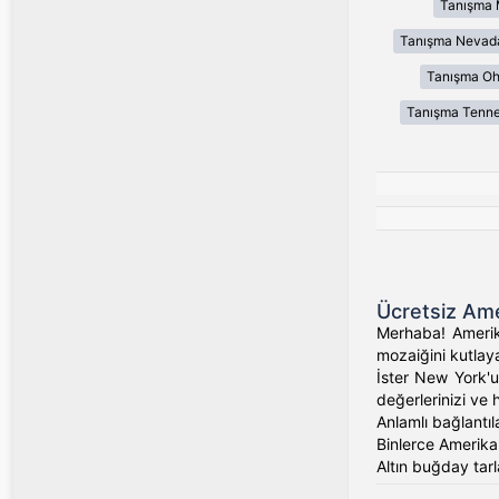
Tanışma 
Tanışma Nevad
Tanışma Oh
Tanışma Tenn
Ücretsiz Ame
Merhaba! Amerika
mozaiğini kutlaya
İster New York'un
değerlerinizi ve 
Anlamlı bağlantıl
Binlerce Amerikalı
Altın buğday tarl