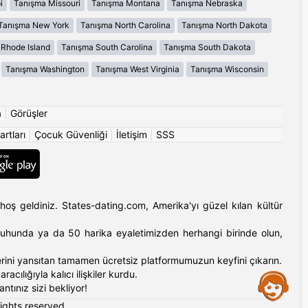
i
Tanışma Missouri
Tanışma Montana
Tanışma Nebraska
Tanışma New York
Tanışma North Carolina
Tanışma North Dakota
Rhode Island
Tanışma South Carolina
Tanışma South Dakota
Tanışma Washington
Tanışma West Virginia
Tanışma Wisconsin
a
|
Görüşler
artları
|
Çocuk Güvenliği
|
İletişim
|
SSS
hoş geldiniz. States-dating.com, Amerika'yı güzel kılan kültür
'ın ruhunda ya da 50 harika eyaletimizden herhangi birinde olun,
erlerini yansıtan tamamen ücretsiz platformumuzun keyfini çıkarın.
cılığıyla kalıcı ilişkiler kurdu.
Assistance
tınız sizi bekliyor!
rights reserved.