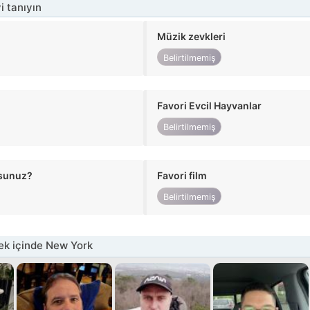
i tanıyın
Müzik zevkleri
Belirtilmemiş
Favori Evcil Hayvanlar
Belirtilmemiş
usunuz?
Favori film
Belirtilmemiş
k içinde New York