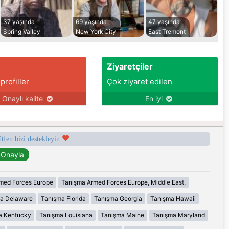
37 yaşında
69 yaşında
47 yaşında
Spring Valley
New York City
East Tremont
Ziyaretçiler
 profiller
Çok ziyaret edilen
Onaylı kalite
En iyi
ütfen bizi destekleyin
med Forces Europe
Tanışma Armed Forces Europe, Middle East,
a Delaware
Tanışma Florida
Tanışma Georgia
Tanışma Hawaii
a Kentucky
Tanışma Louisiana
Tanışma Maine
Tanışma Maryland