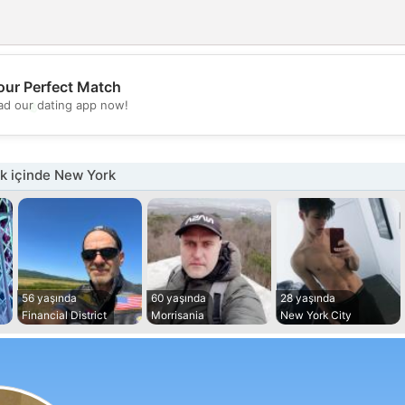
our Perfect Match
💖
d our dating app now!
💕
k içinde New York
56 yaşında
60 yaşında
28 yaşında
Financial District
Morrisania
New York City