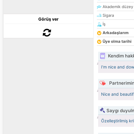
Akademik düzey
Sigara
Görüş ver
İş
Arkadaşlarım
Üye olma tarihi
Kendim hak
I'm nice and do
Partnerimin
Nice and beautif
Saygı duyulm
Özelleştirilmiş kr