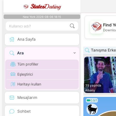
States
Dating
New York 2026-08-06 18:15
Find Y
Downloa
Ana Sayfa
Tanışma Erke
Ara
Tüm profiller
Eşleştirici
Haritayı kullan
39 yaşında
Albany
Mesajlarım
0.9/1
Sohbet