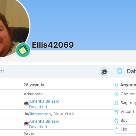
Ellis42069
1
ri
Dah
26 yaşında
Arıyor
Arkadaşlık
Göz ren
Amerika Birleşik
Saç ren
Devletleri
Vücut ti
New York
Binghamton
,
Boy
Amerika Birleşik
Devletleri
Kilo
Bekar