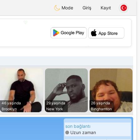
Mode
Giriş
Kayıt
💖
💕
46 yaşında
29 yaşında
26 yaşında
Brooklyn
New York
Binghamton
son bağlantı
Uzun zaman