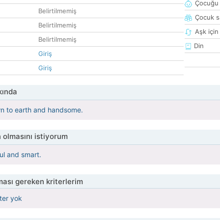
Çocuğu 
Belirtilmemiş
Çocuk sa
Belirtilmemiş
Aşk için
Belirtilmemiş
Din
Giriş
Giriş
kında
wn to earth and handsome.
 olmasını istiyorum
ul and smart.
ası gereken kriterlerim
iter yok