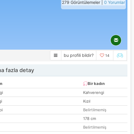
279 Görüntülemeler |
0 Yorumlar
bu profili bildir?
14
a fazla detay
um
Bir kadın
gi
Kahverengi
gi
Kızıl
pi
Belirtilmemiş
178 cm
Belirtilmemiş