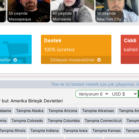
55 yaşında
60 yaşında
50 yaşında
Massapequa
Morrisania
New York City
Destek
Ciddi
100% ücretsiz
kaliteli
metler
Dinleyen moderatörler
Size en iyi hizmeti vermek için çok çalışıyoruz, l
bul: Amerika Birleşik Devletleri
labama
Tanışma Alaska
Tanışma Arizona
Tanışma Arkansas
Tanışma Ar
rnia
Tanışma Colorado
Tanışma Columbia
Tanışma Connecticut
Tanışm
Tanışma Illinois
Tanışma Indiana
Tanışma Iowa
Tanışma Kansas
Tanışm