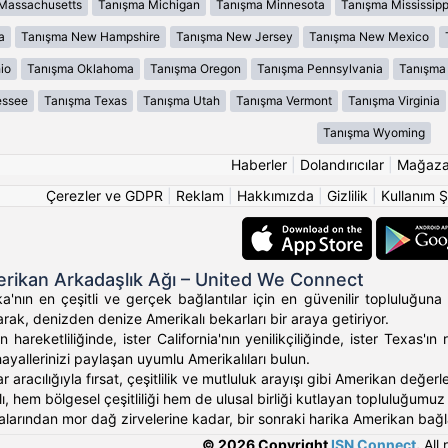
Massachusetts
Tanışma Michigan
Tanışma Minnesota
Tanışma Mississipp
a
Tanışma New Hampshire
Tanışma New Jersey
Tanışma New Mexico
io
Tanışma Oklahoma
Tanışma Oregon
Tanışma Pennsylvania
Tanışma 
essee
Tanışma Texas
Tanışma Utah
Tanışma Vermont
Tanışma Virginia
Tanışma Wyoming
Haberler
|
Dolandırıcılar
|
Mağaz
Çerezler ve GDPR
|
Reklam
|
Hakkımızda
|
Gizlilik
|
Kullanım Ş
rikan Arkadaşlık Ağı – United We Connect
'nın en çeşitli ve gerçek bağlantılar için en güvenilir topluluğuna 
rak, denizden denize Amerikalı bekarları bir araya getiriyor.
 hareketliliğinde, ister California'nın yenilikçiliğinde, ister Texas
hayallerinizi paylaşan uyumlu Amerikalıları bulun.
ar aracılığıyla fırsat, çeşitlilik ve mutluluk arayışı gibi Amerikan değ
, hem bölgesel çeşitliliği hem de ulusal birliği kutlayan topluluğumuz ara
alarından mor dağ zirvelerine kadar, bir sonraki harika Amerikan bağlan
© 2026 Copyright
ISN Connect
.
All 