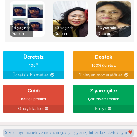
34 yaşında
43 yaşında
76 yaşında
Durban
Durban
Durban
Ücretsiz
Destek
%
100
100% ücretsiz
Ücretsiz hizmetler
Dinleyen moderatörler
Ciddi
Ziyaretçiler
kaliteli profiller
Çok ziyaret edilen
Onaylı kalite
En iyi
Size en iyi hizmeti vermek için çok çalışıyoruz, lütfen bizi destekleyin