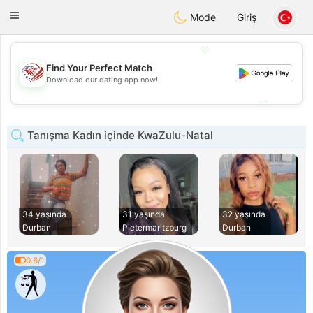
States
Dating
Toggle
Mode
Giriş
navigation
💖
Find Your Perfect Match
💖
Download our dating app now!
💕
💕
Tanışma Kadın içinde KwaZulu-Natal
34 yaşında
31 yaşında
32 yaşında
Durban
Pietermaritzburg
Durban
0.6/1