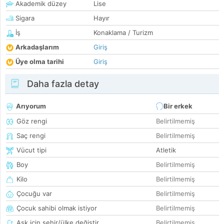
Akademik düzey
Lise
Sigara
Hayır
İş
Konaklama / Turizm
Arkadaşlarım
Giriş
Üye olma tarihi
Giriş
Daha fazla detay
Arıyorum
Bir erkek
Göz rengi
Belirtilmemiş
Saç rengi
Belirtilmemiş
Vücut tipi
Atletik
Boy
Belirtilmemiş
Kilo
Belirtilmemiş
Çocuğu var
Belirtilmemiş
Çocuk sahibi olmak istiyor
Belirtilmemiş
Aşk için şehir/ülke değiştir
Belirtilmemiş