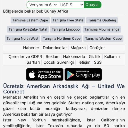
Bölgelerde bekar bul: Güney Afrika
Tanışma Eastern Cape
Tanışma Free State
Tanışma Gauteng
Tanışma KwaZulu-Natal
Tanışma Limpopo
Tanışma Mpumalanga
Tanışma North West
Tanışma Northern Cape
Tanışma Western Cape
Haberler
|
Dolandırıcılar
|
Mağaza
|
Görüşler
Çerezler ve GDPR
|
Reklam
|
Hakkımızda
|
Gizlilik
|
Kullanım
Şartları
|
Çocuk Güvenliği
|
İletişim
|
SSS
Ücretsiz Amerikan Arkadaşlık Ağı – United We
Connect
Merhaba! Amerika'nın en çeşitli ve gerçek bağlantılar için en
güvenilir topluluğuna hoş geldiniz. States-dating.com, Amerika'yı
güzel kılan kültür mozaiğini kutlayarak, denizden denize
Amerikalı bekarları bir araya getiriyor.
İster New York'un hareketliliğinde, ister California'nın
yenilikçiliğinde, ister Texas'ın ruhunda ya da 50 harika