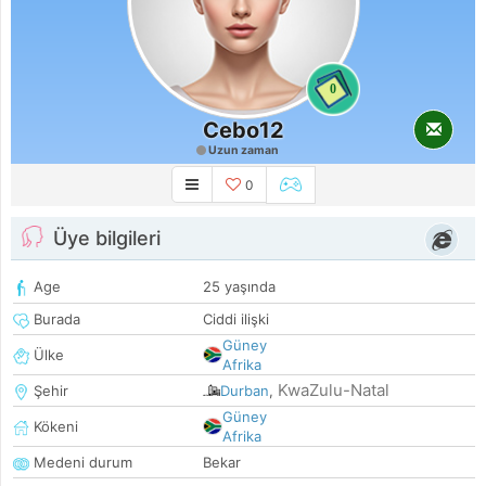
0
Cebo12
Uzun zaman
0
Üye bilgileri
Age
25 yaşında
Burada
Ciddi ilişki
Güney
Ülke
Afrika
KwaZulu-Natal
Şehir
Durban
,
Güney
Kökeni
Afrika
Medeni durum
Bekar