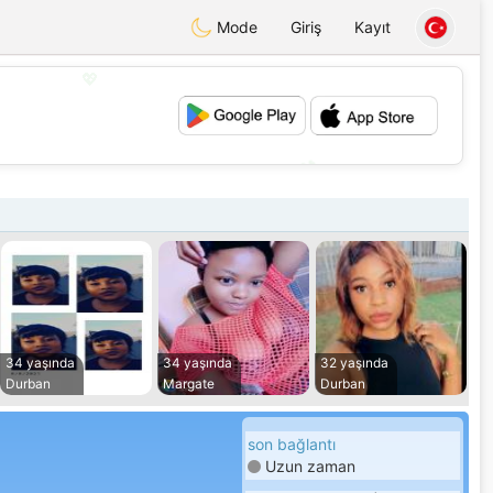
Mode
Giriş
Kayıt
💖
💕
34 yaşında
34 yaşında
32 yaşında
Durban
Margate
Durban
son bağlantı
Uzun zaman