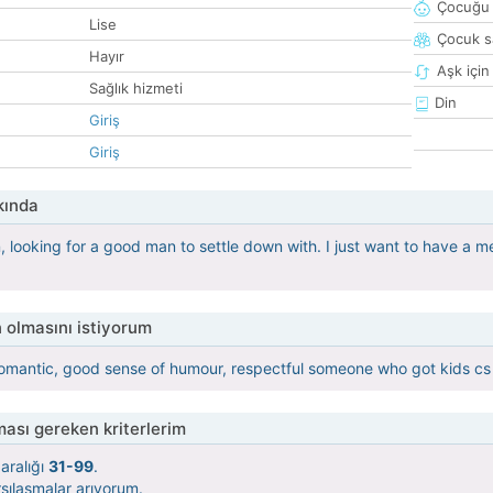
Çocuğu 
Lise
Çocuk sa
Hayır
Aşk için
Sağlık hizmeti
Din
Giriş
Giriş
kında
looking for a good man to settle down with. I just want to have a mea
 olmasını istiyorum
 romantic, good sense of humour, respectful someone who got kids c
ası gereken kriterlerim
aralığı
31-99
.
şılaşmalar arıyorum.