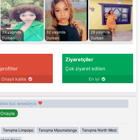
39 yaşında
32 yaşında
28 yaşında
Durban
Durban
Durban
Ziyaretçiler
 profiller
Çok ziyaret edilen
Onaylı kalite
En iyi
ütfen bizi destekleyin
Tanışma Limpopo
Tanışma Mpumalanga
Tanışma North West