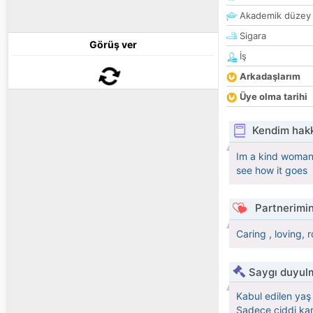
Akademik düzey
Sigara
Görüş ver
İş
Arkadaşlarım
Üye olma tarihi
Kendim hak
Im a kind woman, 
see how it goes
Partnerimin
Caring , loving,
Saygı duyulm
Kabul edilen yaş 
Sadece ciddi kar