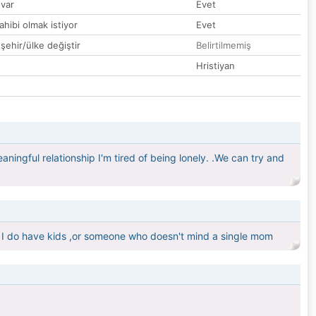
var
Evet
hibi olmak istiyor
Evet
 şehir/ülke değiştir
Belirtilmemiş
Hristiyan
ningful relationship I'm tired of being lonely. .We can try and
s I do have kids ,or someone who doesn't mind a single mom