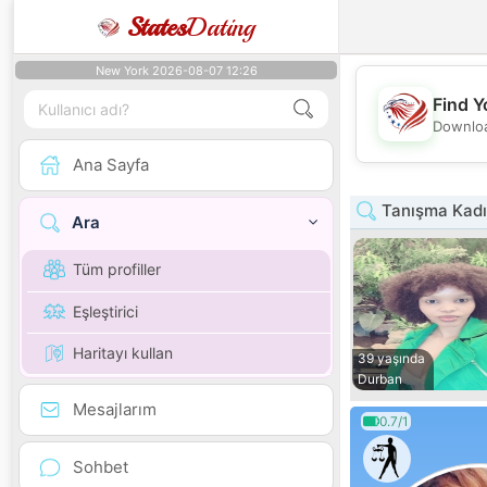
States
Dating
New York 2026-08-07 12:26
Find Y
Downloa
Ana Sayfa
Tanışma Kadı
Ara
Tüm profiller
Eşleştirici
Haritayı kullan
39 yaşında
Durban
Mesajlarım
0.7/1
Sohbet