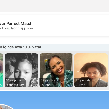
our Perfect Match
💖
d our dating app now!
💕
n içinde KwaZulu-Natal
32 yaşında
32 yaşında
35 yaşında
Richards Bay
Durban
Durban