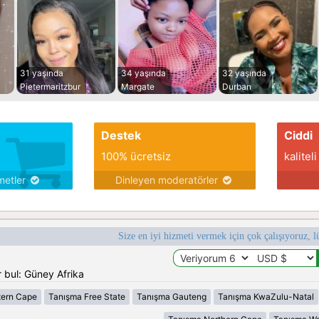
31 yaşında
34 yaşında
32 yaşında
Pietermaritzbur
Margate
Durban
Destek
Ciddi
100% ücretsiz
kaliteli
metler
Dinleyen moderatörler
Size en iyi hizmeti vermek için çok çalışıyoruz, l
 bul: Güney Afrika
tern Cape
Tanışma Free State
Tanışma Gauteng
Tanışma KwaZulu-Natal