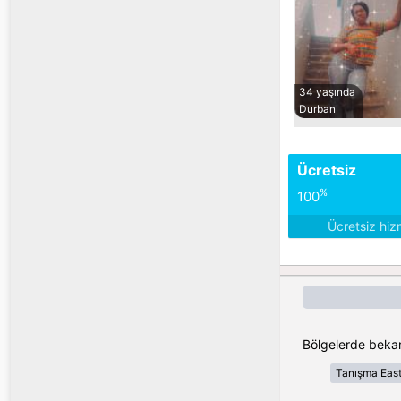
34 yaşında
Durban
Ücretsiz
%
100
Ücretsiz hiz
Bölgelerde bekar
Tanışma Eas