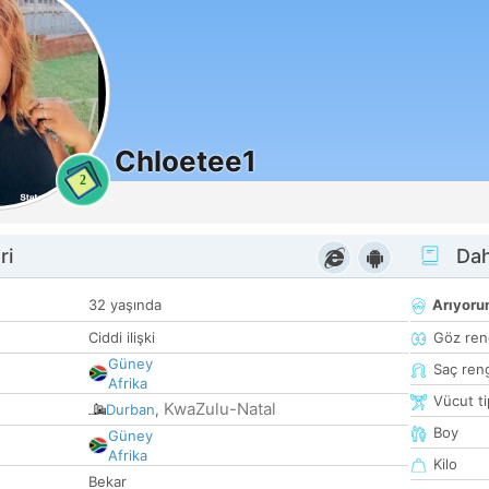
Chloetee1
2
ri
Dah
32 yaşında
Arıyor
Ciddi ilişki
Göz ren
Güney
Saç ren
Afrika
Vücut ti
KwaZulu-Natal
Durban
,
Boy
Güney
Afrika
Kilo
Bekar