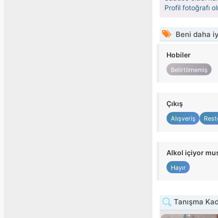
Profil fotoğrafı 
Beni daha iy
Hobiler
Belirtilmemiş
Çıkış
Alışveriş
Rest
Alkol içiyor m
Hayır
Tanışma Kad