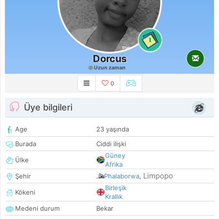
1
Dorcus
Uzun zaman
0
Üye bilgileri
Age
23 yaşında
Burada
Ciddi ilişki
Güney
Ülke
Afrika
Limpopo
Şehir
Phalaborwa
,
Birleşik
Kökeni
Krallık
Medeni durum
Bekar