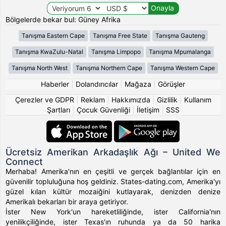
Bölgelerde bekar bul: Güney Afrika
Tanışma Eastern Cape
Tanışma Free State
Tanışma Gauteng
Tanışma KwaZulu-Natal
Tanışma Limpopo
Tanışma Mpumalanga
Tanışma North West
Tanışma Northern Cape
Tanışma Western Cape
Haberler
|
Dolandırıcılar
|
Mağaza
|
Görüşler
Çerezler ve GDPR
|
Reklam
|
Hakkımızda
|
Gizlilik
|
Kullanım
Şartları
|
Çocuk Güvenliği
|
İletişim
|
SSS
Ücretsiz Amerikan Arkadaşlık Ağı – United We
Connect
Merhaba! Amerika'nın en çeşitli ve gerçek bağlantılar için en
güvenilir topluluğuna hoş geldiniz. States-dating.com, Amerika'yı
güzel kılan kültür mozaiğini kutlayarak, denizden denize
Amerikalı bekarları bir araya getiriyor.
İster New York'un hareketliliğinde, ister California'nın
yenilikçiliğinde, ister Texas'ın ruhunda ya da 50 harika