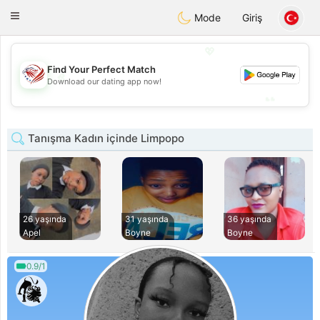
States
Dating
Toggle
Mode
Giriş
navigation
💖
Find Your Perfect Match
💖
Download our dating app now!
💕
💕
Tanışma Kadın içinde Limpopo
26 yaşında
31 yaşında
36 yaşında
Apel
Boyne
Boyne
0.9/1