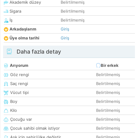
Akademik düzey
Belirtilmemiş
Sigara
Belirtilmemiş
İş
Belirtilmemiş
Arkadaşlarım
Giriş
Üye olma tarihi
Giriş
Daha fazla detay
Arıyorum
Bir erkek
Göz rengi
Belirtilmemiş
Saç rengi
Belirtilmemiş
Vücut tipi
Belirtilmemiş
Boy
Belirtilmemiş
Kilo
Belirtilmemiş
Çocuğu var
Belirtilmemiş
Çocuk sahibi olmak istiyor
Belirtilmemiş
Aşk için şehir/ülke değiştir
Belirtilmemiş