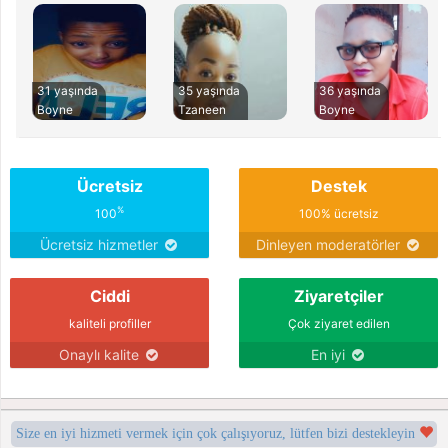
31 yaşında
35 yaşında
36 yaşında
Boyne
Tzaneen
Boyne
Ücretsiz
Destek
%
100
100% ücretsiz
Ücretsiz hizmetler
Dinleyen moderatörler
Ciddi
Ziyaretçiler
kaliteli profiller
Çok ziyaret edilen
Onaylı kalite
En iyi
Size en iyi hizmeti vermek için çok çalışıyoruz, lütfen bizi destekleyin