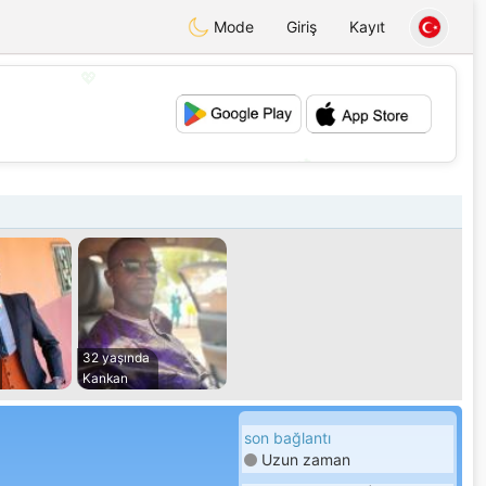
Mode
Giriş
Kayıt
💖
💕
32 yaşında
Kankan
son bağlantı
Uzun zaman