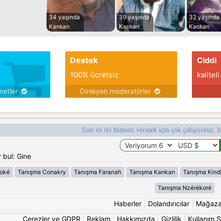
34 yaşında
39 yaşında
32 yaşında
Kankan
Kankan
Kankan
Destek
Ciddi
100% ücretsiz
kaliteli
metler
Dinleyen moderatörler
Size en iyi hizmeti vermek için çok çalışıyoruz, l
 bul: Gine
oké
Tanışma Conakry
Tanışma Faranah
Tanışma Kankan
Tanışma Kind
Tanışma Nzérékoré
Haberler
|
Dolandırıcılar
|
Mağaz
Çerezler ve GDPR
|
Reklam
|
Hakkımızda
|
Gizlilik
|
Kullanım Ş