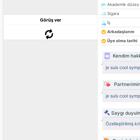
Akademik düzey
Sigara
Görüş ver
İş
Arkadaşlarım
Üye olma tarihi
Kendim hak
je suis cool sym
Partnerimin
je suis cool sym
Saygı duyulm
Özelleştirilmiş kr