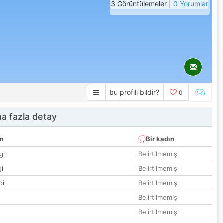
3 Görüntülemeler |
0 Yorumlar
bu profili bildir?
0
a fazla detay
um
Bir kadın
gi
Belirtilmemiş
gi
Belirtilmemiş
pi
Belirtilmemiş
Belirtilmemiş
Belirtilmemiş