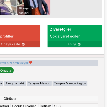
28 yaşında
Kankan
Ziyaretçiler
 profiller
Çok ziyaret edilen
Onaylı kalite
En iyi
ütfen bizi destekleyin
ia
Tanışma Labé
Tanışma Mamou
Tanışma Mamou Region
a
|
Görüşler
artları
|
Çocuk Güvenliği
|
İletişim
|
SSS