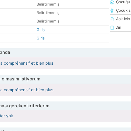
Çocuğu 
Belirtilmemiş
Çocuk sa
Belirtilmemiş
Aşk için
Belirtilmemiş
Din
Giriş
Giriş
kında
pa compréhensif et bien plus
 olmasını istiyorum
pa compréhensif et bien plus
ası gereken kriterlerim
iter yok