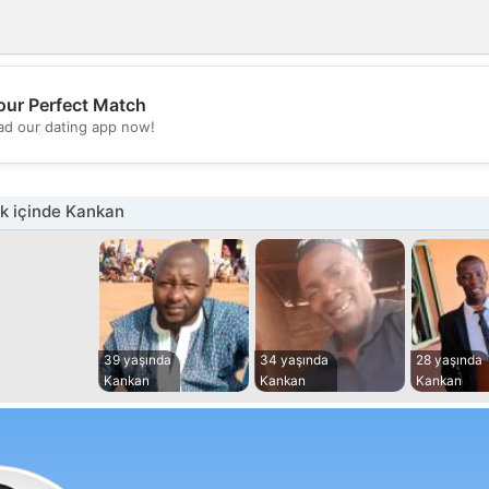
our Perfect Match
💖
d our dating app now!
💕
k içinde Kankan
39 yaşında
34 yaşında
28 yaşında
Kankan
Kankan
Kankan