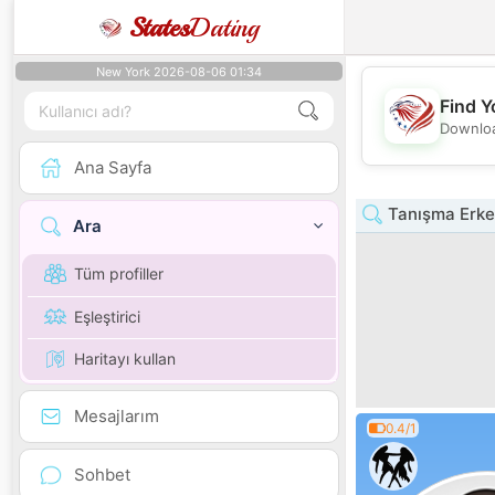
States
Dating
New York 2026-08-06 01:34
Find Y
Downloa
Ana Sayfa
Tanışma Erke
Ara
Tüm profiller
Eşleştirici
Haritayı kullan
Mesajlarım
0.4/1
Sohbet