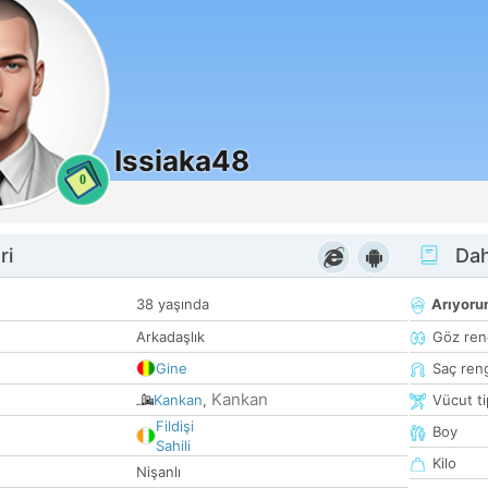
Issiaka48
0
ri
Dah
38 yaşında
Arıyor
Arkadaşlık
Göz ren
Gine
Saç ren
Kankan
Kankan
,
Vücut ti
Fildişi
Boy
Sahili
Kilo
Nişanlı