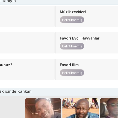
i tanıyın
Müzik zevkleri
Belirtilmemiş
Favori Evcil Hayvanlar
Belirtilmemiş
usunuz?
Favori film
Belirtilmemiş
ek içinde Kankan