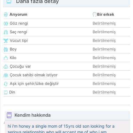
Daha fazla detay
Arıyorum
Bir erkek
Göz rengi
Belirtilmemiş
Saç rengi
Belirtilmemiş
Vücut tipi
Belirtilmemiş
Boy
Belirtilmemiş
Kilo
Belirtilmemiş
Çocuğu var
Belirtilmemiş
Çocuk sahibi olmak istiyor
Belirtilmemiş
Aşk için şehir/ülke değiştir
Belirtilmemiş
Din
Belirtilmemiş
Kendim hakkında
hi i'm honey a single mom of 15yrs old son looking for a
serious relationship who will accept me of who i am