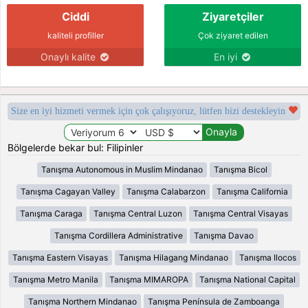
Ciddi
Ziyaretçiler
kaliteli profiller
Çok ziyaret edilen
Onaylı kalite
En iyi
Size en iyi hizmeti vermek için çok çalışıyoruz, lütfen bizi destekleyin
Bölgelerde bekar bul: Filipinler
Tanışma Autonomous in Muslim Mindanao
Tanışma Bicol
Tanışma Cagayan Valley
Tanışma Calabarzon
Tanışma California
Tanışma Caraga
Tanışma Central Luzon
Tanışma Central Visayas
Tanışma Cordillera Administrative
Tanışma Davao
Tanışma Eastern Visayas
Tanışma Hilagang Mindanao
Tanışma Ilocos
Tanışma Metro Manila
Tanışma MIMAROPA
Tanışma National Capital
Tanışma Northern Mindanao
Tanışma Península de Zamboanga