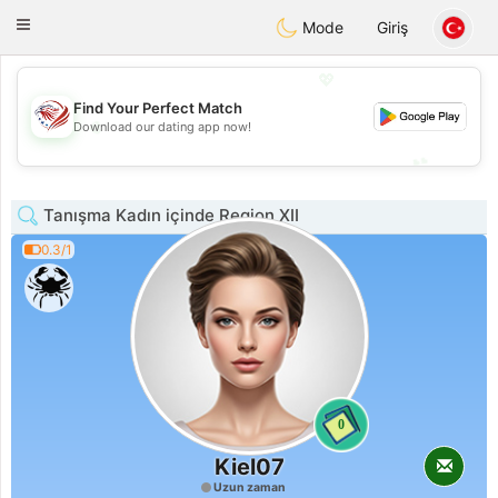
States
Dating
Toggle
Mode
Giriş
navigation
💖
Find Your Perfect Match
💖
Download our dating app now!
💕
💕
Tanışma Kadın içinde Region XII
0.3/1
0
Kiel07
Uzun zaman