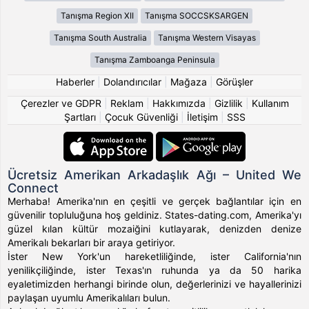
Tanışma Region XII
Tanışma SOCCSKSARGEN
Tanışma South Australia
Tanışma Western Visayas
Tanışma Zamboanga Peninsula
Haberler
|
Dolandırıcılar
|
Mağaza
|
Görüşler
Çerezler ve GDPR
|
Reklam
|
Hakkımızda
|
Gizlilik
|
Kullanım
Şartları
|
Çocuk Güvenliği
|
İletişim
|
SSS
Ücretsiz Amerikan Arkadaşlık Ağı – United We
Connect
Merhaba! Amerika'nın en çeşitli ve gerçek bağlantılar için en
güvenilir topluluğuna hoş geldiniz. States-dating.com, Amerika'yı
güzel kılan kültür mozaiğini kutlayarak, denizden denize
Amerikalı bekarları bir araya getiriyor.
İster New York'un hareketliliğinde, ister California'nın
yenilikçiliğinde, ister Texas'ın ruhunda ya da 50 harika
eyaletimizden herhangi birinde olun, değerlerinizi ve hayallerinizi
paylaşan uyumlu Amerikalıları bulun.