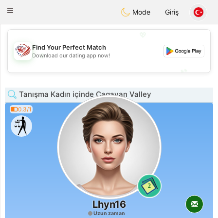
States
Dating
Toggle
Mode
Giriş
navigation
💖
Find Your Perfect Match
💖
Download our dating app now!
💕
💕
Tanışma Kadın içinde Cagayan Valley
0.3/1
2
Lhyn16
Uzun zaman