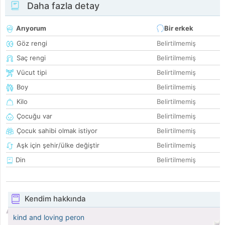
Daha fazla detay
Arıyorum
Bir erkek
Göz rengi
Belirtilmemiş
Saç rengi
Belirtilmemiş
Vücut tipi
Belirtilmemiş
Boy
Belirtilmemiş
Kilo
Belirtilmemiş
Çocuğu var
Belirtilmemiş
Çocuk sahibi olmak istiyor
Belirtilmemiş
Aşk için şehir/ülke değiştir
Belirtilmemiş
Din
Belirtilmemiş
Kendim hakkında
kind and loving peron