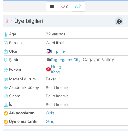
0
Üye bilgileri
Age
29 yaşında
Burada
Ciddi ilişki
Ülke
Filipinler
Cagayan Valley
Şehir
Tuguegarao City
,
Hong
Kökeni
Kong
Medeni durum
Bekar
Akademik düzey
Belirtilmemiş
Sigara
Belirtilmemiş
İş
Belirtilmemiş
Arkadaşlarım
Giriş
Üye olma tarihi
Giriş