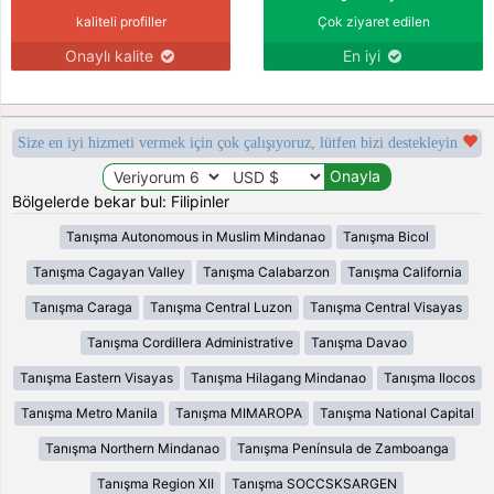
kaliteli profiller
Çok ziyaret edilen
Onaylı kalite
En iyi
Size en iyi hizmeti vermek için çok çalışıyoruz, lütfen bizi destekleyin
Bölgelerde bekar bul: Filipinler
Tanışma Autonomous in Muslim Mindanao
Tanışma Bicol
Tanışma Cagayan Valley
Tanışma Calabarzon
Tanışma California
Tanışma Caraga
Tanışma Central Luzon
Tanışma Central Visayas
Tanışma Cordillera Administrative
Tanışma Davao
Tanışma Eastern Visayas
Tanışma Hilagang Mindanao
Tanışma Ilocos
Tanışma Metro Manila
Tanışma MIMAROPA
Tanışma National Capital
Tanışma Northern Mindanao
Tanışma Península de Zamboanga
Tanışma Region XII
Tanışma SOCCSKSARGEN