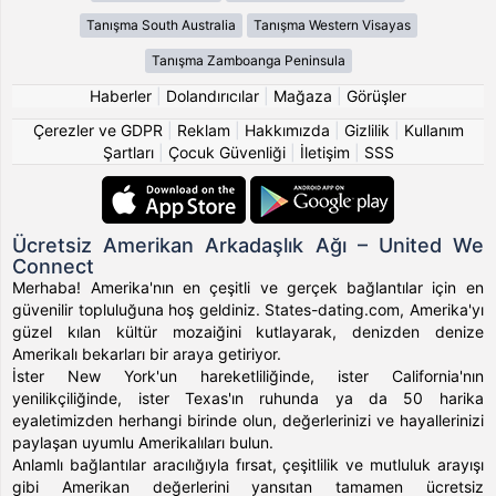
Tanışma South Australia
Tanışma Western Visayas
Tanışma Zamboanga Peninsula
Haberler
|
Dolandırıcılar
|
Mağaza
|
Görüşler
Çerezler ve GDPR
|
Reklam
|
Hakkımızda
|
Gizlilik
|
Kullanım
Şartları
|
Çocuk Güvenliği
|
İletişim
|
SSS
Ücretsiz Amerikan Arkadaşlık Ağı – United We
Connect
Merhaba! Amerika'nın en çeşitli ve gerçek bağlantılar için en
güvenilir topluluğuna hoş geldiniz. States-dating.com, Amerika'yı
güzel kılan kültür mozaiğini kutlayarak, denizden denize
Amerikalı bekarları bir araya getiriyor.
İster New York'un hareketliliğinde, ister California'nın
yenilikçiliğinde, ister Texas'ın ruhunda ya da 50 harika
eyaletimizden herhangi birinde olun, değerlerinizi ve hayallerinizi
paylaşan uyumlu Amerikalıları bulun.
Anlamlı bağlantılar aracılığıyla fırsat, çeşitlilik ve mutluluk arayışı
gibi Amerikan değerlerini yansıtan tamamen ücretsiz