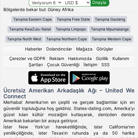
Bölgelerde bekar bul: Güney Afrika
Tanışma Eastern Cape
Tanışma Free State
Tanışma Gauteng
Tanışma KwaZulu-Natal
Tanışma Limpopo
Tanışma Mpumalanga
Tanışma North West
Tanışma Northern Cape
Tanışma Western Cape
Haberler
|
Dolandırıcılar
|
Mağaza
|
Görüşler
Çerezler ve GDPR
|
Reklam
|
Hakkımızda
|
Gizlilik
|
Kullanım
Şartları
|
Çocuk Güvenliği
|
İletişim
|
SSS
Ücretsiz Amerikan Arkadaşlık Ağı – United We
Connect
Merhaba! Amerika'nın en çeşitli ve gerçek bağlantılar için en
güvenilir topluluğuna hoş geldiniz. States-dating.com, Amerika'yı
güzel kılan kültür mozaiğini kutlayarak, denizden denize
Amerikalı bekarları bir araya getiriyor.
İster New York'un hareketliliğinde, ister California'nın
yenilikçiliğinde, ister Texas'ın ruhunda ya da 50 harika