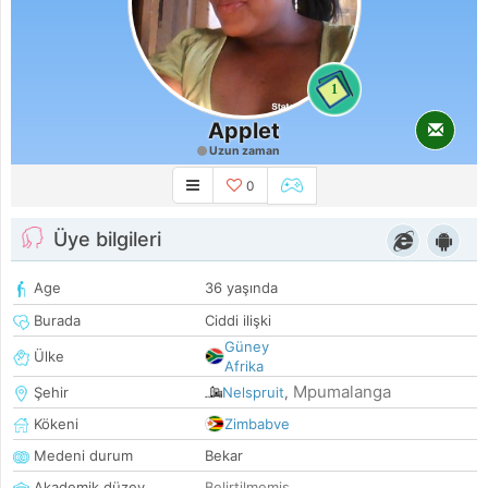
1
Applet
Uzun zaman
0
Üye bilgileri
Age
36 yaşında
Burada
Ciddi ilişki
Güney
Ülke
Afrika
Mpumalanga
Şehir
Nelspruit
,
Kökeni
Zimbabve
Medeni durum
Bekar
Akademik düzey
Belirtilmemiş