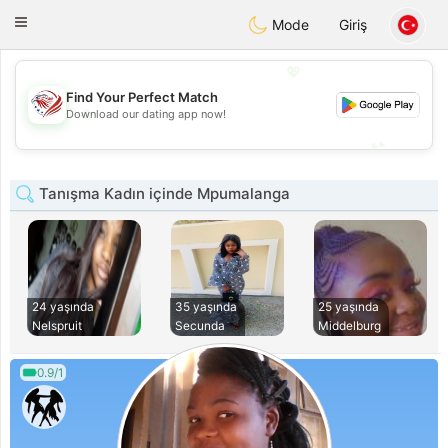
States
Dating
Toggle
Mode
Giriş
navigation
💖
Find Your Perfect Match
💖
Download our dating app now!
💕
💕
Tanışma Kadın içinde Mpumalanga
24 yaşında
35 yaşında
25 yaşında
Nelspruit
Secunda
Middelburg
0.9/1