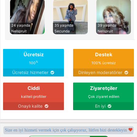
24 yaşında
35 yaşında
39 yaşında
Nelspruit
Secunda
Nelspruit
Ücretsiz
Destek
%
100
100% ücretsiz
Ücretsiz hizmetler
Dinleyen moderatörler
Ciddi
Ziyaretçiler
kaliteli profiller
Çok ziyaret edilen
Onaylı kalite
En iyi
Size en iyi hizmeti vermek için çok çalışıyoruz, lütfen bizi destekleyin