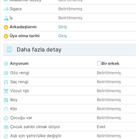
Sigara
Belirtilmemiş
İş
Belirtilmemiş
Arkadaşlarım
Giriş
Üye olma tarihi
Giriş
Daha fazla detay
Arıyorum
Bir erkek
Göz rengi
Belirtilmemiş
Saç rengi
Belirtilmemiş
Vücut tipi
Belirtilmemiş
Boy
Belirtilmemiş
Kilo
Belirtilmemiş
Çocuğu var
Belirtilmemiş
Çocuk sahibi olmak istiyor
Evet
Aşk için şehir/ülke değiştir
Belirtilmemiş