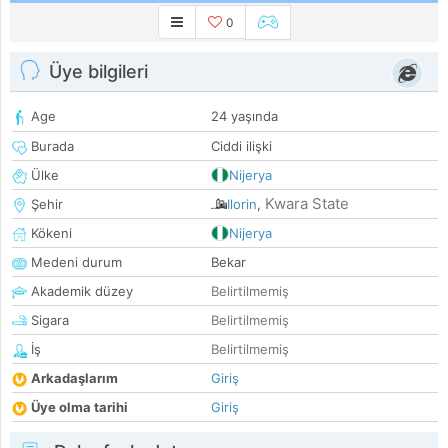
0
Üye bilgileri
Age
24 yaşında
Burada
Ciddi ilişki
Ülke
Nijerya
Kwara State
Şehir
Ilorin
,
Kökeni
Nijerya
Medeni durum
Bekar
Akademik düzey
Belirtilmemiş
Sigara
Belirtilmemiş
İş
Belirtilmemiş
Arkadaşlarım
Giriş
Üye olma tarihi
Giriş