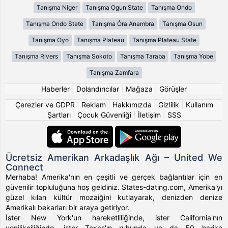
Tanışma Niger
Tanışma Ogun State
Tanışma Ondo
Tanışma Ondo State
Tanışma Ȯra Anambra
Tanışma Osun
Tanışma Oyo
Tanışma Plateau
Tanışma Plateau State
Tanışma Rivers
Tanışma Sokoto
Tanışma Taraba
Tanışma Yobe
Tanışma Zamfara
Haberler
|
Dolandırıcılar
|
Mağaza
|
Görüşler
Çerezler ve GDPR
|
Reklam
|
Hakkımızda
|
Gizlilik
|
Kullanım
Şartları
|
Çocuk Güvenliği
|
İletişim
|
SSS
Ücretsiz Amerikan Arkadaşlık Ağı – United We
Connect
Merhaba! Amerika'nın en çeşitli ve gerçek bağlantılar için en
güvenilir topluluğuna hoş geldiniz. States-dating.com, Amerika'yı
güzel kılan kültür mozaiğini kutlayarak, denizden denize
Amerikalı bekarları bir araya getiriyor.
İster New York'un hareketliliğinde, ister California'nın
yenilikçiliğinde, ister Texas'ın ruhunda ya da 50 harika