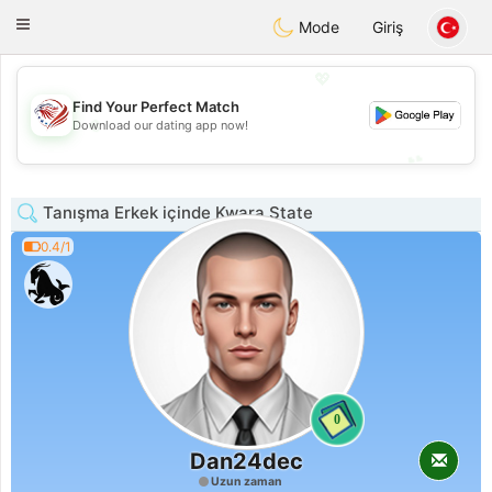
States
Dating
Toggle
Mode
Giriş
navigation
💖
Find Your Perfect Match
💖
Download our dating app now!
💕
💕
Tanışma Erkek içinde Kwara State
0.4/1
0
Dan24dec
Uzun zaman