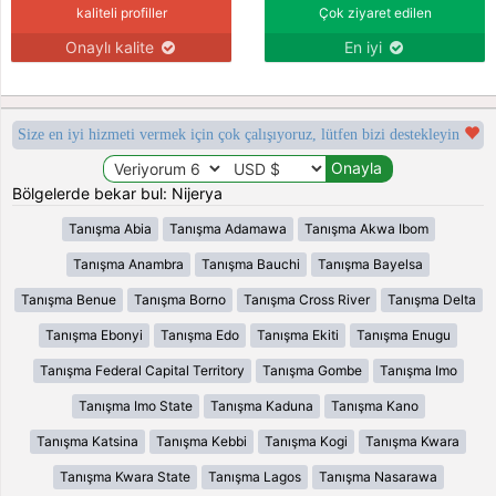
kaliteli profiller
Çok ziyaret edilen
Onaylı kalite
En iyi
Size en iyi hizmeti vermek için çok çalışıyoruz, lütfen bizi destekleyin
Bölgelerde bekar bul: Nijerya
Tanışma Abia
Tanışma Adamawa
Tanışma Akwa Ibom
Tanışma Anambra
Tanışma Bauchi
Tanışma Bayelsa
Tanışma Benue
Tanışma Borno
Tanışma Cross River
Tanışma Delta
Tanışma Ebonyi
Tanışma Edo
Tanışma Ekiti
Tanışma Enugu
Tanışma Federal Capital Territory
Tanışma Gombe
Tanışma Imo
Tanışma Imo State
Tanışma Kaduna
Tanışma Kano
Tanışma Katsina
Tanışma Kebbi
Tanışma Kogi
Tanışma Kwara
Tanışma Kwara State
Tanışma Lagos
Tanışma Nasarawa