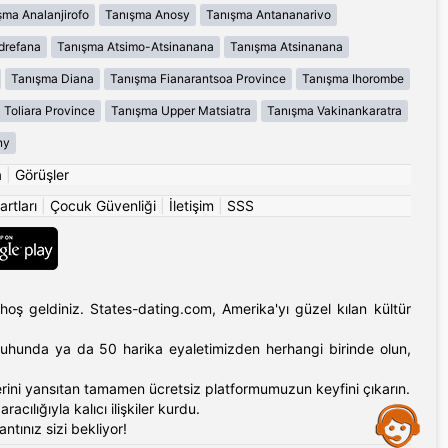
şma Analanjirofo
Tanışma Anosy
Tanışma Antananarivo
drefana
Tanışma Atsimo-Atsinanana
Tanışma Atsinanana
Tanışma Diana
Tanışma Fianarantsoa Province
Tanışma Ihorombe
 Toliara Province
Tanışma Upper Matsiatra
Tanışma Vakinankaratra
ny
a
|
Görüşler
artları
|
Çocuk Güvenliği
|
İletişim
|
SSS
hoş geldiniz. States-dating.com, Amerika'yı güzel kılan kültür
'ın ruhunda ya da 50 harika eyaletimizden herhangi birinde olun,
erlerini yansıtan tamamen ücretsiz platformumuzun keyfini çıkarın.
cılığıyla kalıcı ilişkiler kurdu.
Assistance
tınız sizi bekliyor!