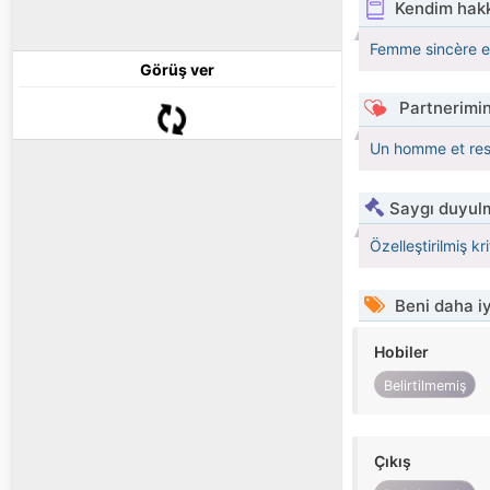
Kendim hak
Femme sincère et
Görüş ver
Partnerimin
Un homme et re
Saygı duyulm
Özelleştirilmiş kr
Beni daha iy
Hobiler
Belirtilmemiş
Çıkış