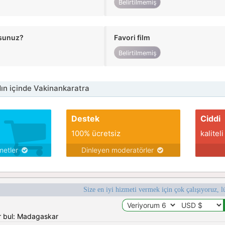
Belirtilmemiş
usunuz?
Favori film
Belirtilmemiş
n içinde Vakinankaratra
Destek
Ciddi
100% ücretsiz
kaliteli
metler
Dinleyen moderatörler
Size en iyi hizmeti vermek için çok çalışıyoruz, l
r bul: Madagaskar