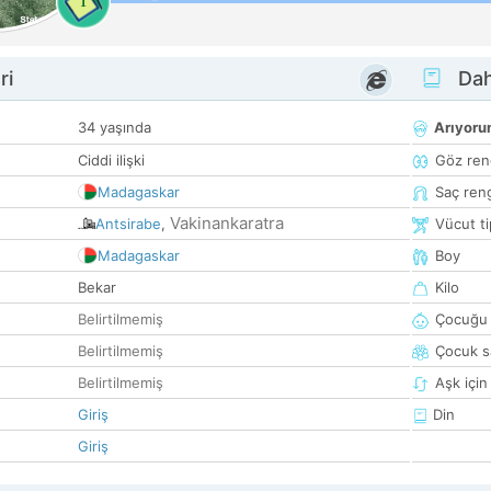
1
ri
Dah
34 yaşında
Arıyor
Ciddi ilişki
Göz ren
Madagaskar
Saç ren
Vakinankaratra
Antsirabe
,
Vücut ti
Madagaskar
Boy
Bekar
Kilo
Belirtilmemiş
Çocuğu 
Belirtilmemiş
Çocuk sa
Belirtilmemiş
Aşk için
Giriş
Din
Giriş