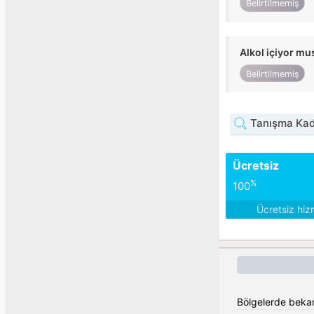
Belirtilmemiş
Alkol içiyor m
Belirtilmemiş
Tanışma Kadı
Ücretsiz
%
100
Ücretsiz hiz
Bölgelerde beka