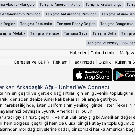
şma Alaotra-Mangoro
Tanışma Amoron i Mania
Tanışma Analamanga
Tanı
 Antananarivo Province
Tanışma Antsiranana Province
Tanışma Atsimo-An
na Region
Tanışma Betsiboka
Tanışma Boeny Region
Tanışma Bongolava
anışma Melaky
Tanışma Menabe
Tanışma Sava
Tanışma Sofia
Tanışma
Tanışma Vatovavy-Fitovina
Haberler
|
Dolandırıcılar
|
Mağaz
Çerezler ve GDPR
|
Reklam
|
Hakkımızda
|
Gizlilik
|
Kullanım Ş
rikan Arkadaşlık Ağı – United We Connect
'nın en çeşitli ve gerçek bağlantılar için en güvenilir topluluğuna 
rak, denizden denize Amerikalı bekarları bir araya getiriyor.
 hareketliliğinde, ister California'nın yenilikçiliğinde, ister Texas
hayallerinizi paylaşan uyumlu Amerikalıları bulun.
ar aracılığıyla fırsat, çeşitlilik ve mutluluk arayışı gibi Amerikan değ
, hem bölgesel çeşitliliği hem de ulusal birliği kutlayan topluluğumuz ara
alarından mor dağ zirvelerine kadar, bir sonraki harika Amerikan bağlan