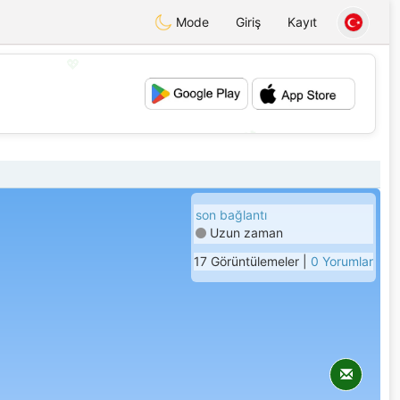
Mode
Giriş
Kayıt
💖
💕
son bağlantı
Uzun zaman
17 Görüntülemeler |
0 Yorumlar