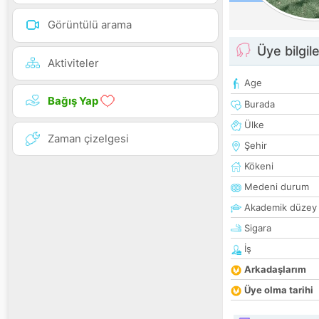
Görüntülü arama
Üye bilgile
Aktiviteler
Age
Bağış Yap
Burada
Ülke
Zaman çizelgesi
Şehir
Kökeni
Medeni durum
Akademik düzey
Sigara
İş
Arkadaşlarım
Üye olma tarihi