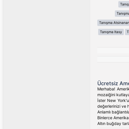
Tanı
Tanışma
Tanışma Atsinana
Tanışma Itasy
T
Ücretsiz Ame
Merhaba! Amerika
mozaiğini kutlaya
İster New York'un
değerlerinizi ve 
Anlamlı bağlantıl
Binlerce Amerikalı
Altın buğday tarl