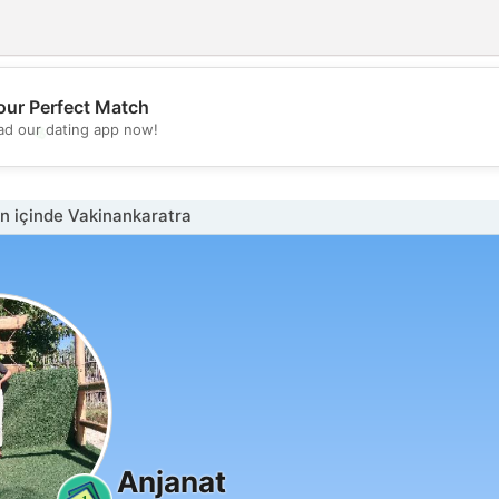
our Perfect Match
💖
d our dating app now!
💕
n içinde Vakinankaratra
Anjanat