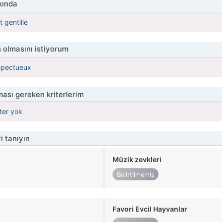
kında
 gentille
 olmasını istiyorum
spectueux
ası gereken kriterlerim
iter yok
i tanıyın
Müzik zevkleri
Belirtilmemiş
Favori Evcil Hayvanlar