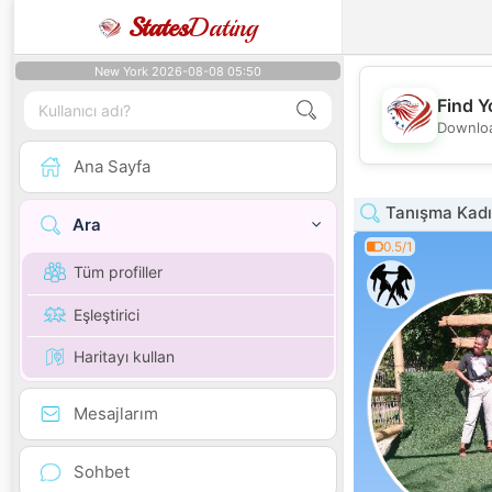
States
Dating
New York 2026-08-08 05:50
Find Y
Downloa
Ana Sayfa
Tanışma Kadı
Ara
0.5/1
Tüm profiller
Eşleştirici
Haritayı kullan
Mesajlarım
Sohbet