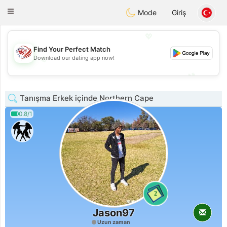
States
Dating
Toggle
Mode
Giriş
navigation
💖
Find Your Perfect Match
💖
Download our dating app now!
💕
💕
Tanışma Erkek içinde Northern Cape
0.8/1
2
Jason97
Uzun zaman