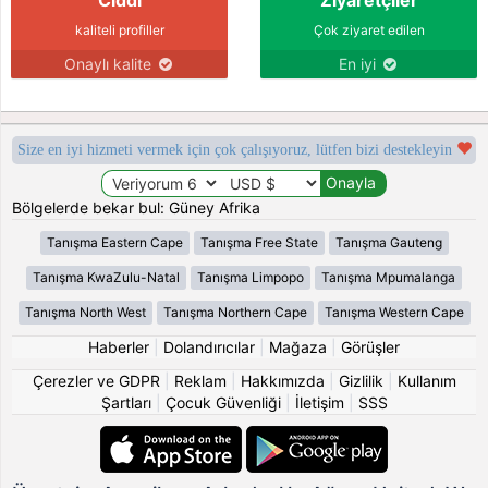
kaliteli profiller
Çok ziyaret edilen
Onaylı kalite
En iyi
Size en iyi hizmeti vermek için çok çalışıyoruz, lütfen bizi destekleyin
Bölgelerde bekar bul: Güney Afrika
Tanışma Eastern Cape
Tanışma Free State
Tanışma Gauteng
Tanışma KwaZulu-Natal
Tanışma Limpopo
Tanışma Mpumalanga
Tanışma North West
Tanışma Northern Cape
Tanışma Western Cape
Haberler
|
Dolandırıcılar
|
Mağaza
|
Görüşler
Çerezler ve GDPR
|
Reklam
|
Hakkımızda
|
Gizlilik
|
Kullanım
Şartları
|
Çocuk Güvenliği
|
İletişim
|
SSS