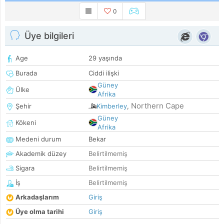
0
Üye bilgileri
Age
29 yaşında
Burada
Ciddi ilişki
Güney
Ülke
Afrika
Northern Cape
Şehir
Kimberley
,
Güney
Kökeni
Afrika
Medeni durum
Bekar
Akademik düzey
Belirtilmemiş
Sigara
Belirtilmemiş
İş
Belirtilmemiş
Arkadaşlarım
Giriş
Üye olma tarihi
Giriş