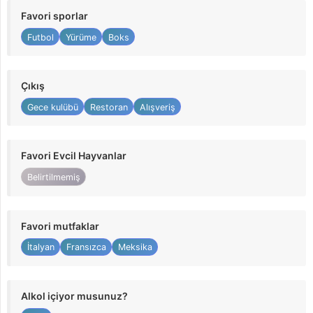
Favori sporlar
Futbol
Yürüme
Boks
Çıkış
Gece kulübü
Restoran
Alışveriş
Favori Evcil Hayvanlar
Belirtilmemiş
Favori mutfaklar
İtalyan
Fransızca
Meksika
Alkol içiyor musunuz?