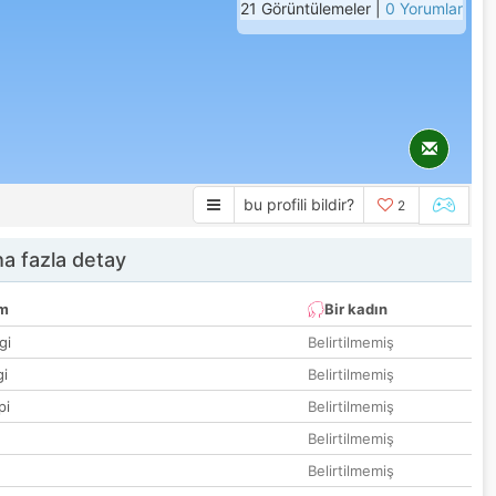
21 Görüntülemeler |
0 Yorumlar
bu profili bildir?
2
a fazla detay
um
Bir kadın
gi
Belirtilmemiş
gi
Belirtilmemiş
pi
Belirtilmemiş
Belirtilmemiş
Belirtilmemiş