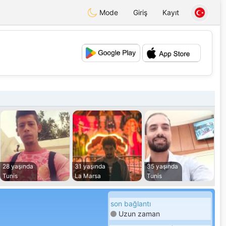
Mode
Giriş
Kayıt
💕
💖
28 yaşında
31 yaşında
35 yaşında
Tunis
La Marsa
Tunis
son bağlantı
Uzun zaman