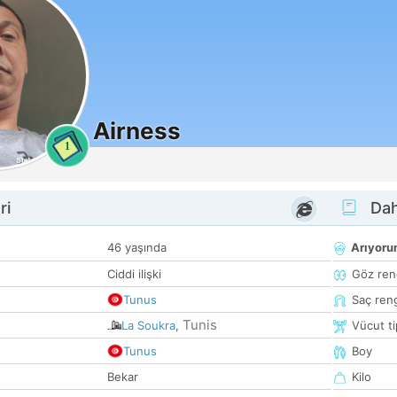
Airness
1
ri
Dah
46 yaşında
Arıyor
Ciddi ilişki
Göz ren
Tunus
Saç ren
Tunis
La Soukra
,
Vücut ti
Tunus
Boy
Bekar
Kilo