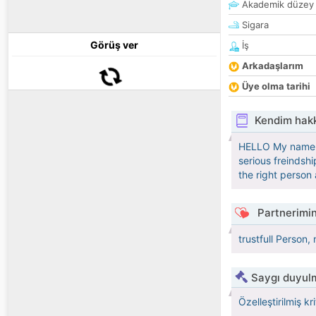
Akademik düzey
Sigara
Görüş ver
İş
Arkadaşlarım
Üye olma tarihi
Kendim hak
HELLO My name is 
serious freindshi
the right person
Partnerimin
trustfull Person
Saygı duyulm
Özelleştirilmiş kr