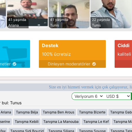
41 yaşında
41 yaşında
22 yaşında
Ariana
Tunis
Tunis
Destek
Ciddi
100% ücretsiz
kaliteli
metler
Dinleyen moderatörler
Size en iyi hizmeti vermek için çok çalışıyoruz, l
 bul: Tunus
 Ariana
Tanışma Béja
Tanışma Ben Arous
Tanışma Bizerte
Tanışma Gab
serine
Tanışma Kebili
Tanışma La Manouba
Tanışma Le Kef
Tanışma M
fax
Tanışma Sidi Bouzid
Tanışma Siliana
Tanışma Sousse
Tanışma Tat