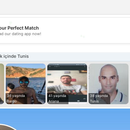
💖
our Perfect Match
💕
d our dating app now!
 içinde Tunis
36 yaşında
41 yaşında
38 yaşında
Bardo
Ariana
Tunis