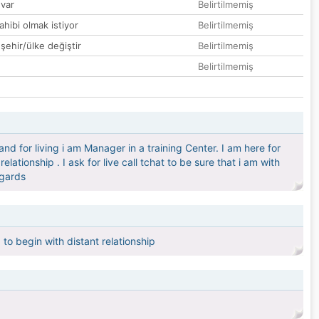
var
Belirtilmemiş
hibi olmak istiyor
Belirtilmemiş
 şehir/ülke değiştir
Belirtilmemiş
Belirtilmemiş
nd for living i am Manager in a training Center. I am here for
ationship . I ask for live call tchat to be sure that i am with
egards
to begin with distant relationship