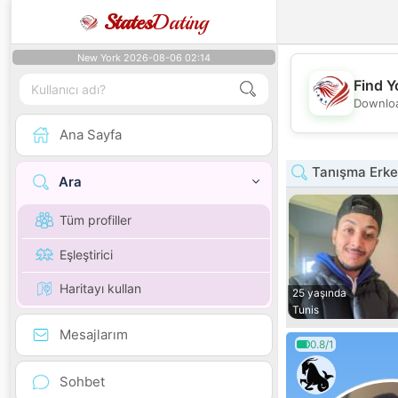
States
Dating
New York 2026-08-06 02:14
Find Y
Downloa
Ana Sayfa
Tanışma Erkek
Ara
Tüm profiller
Eşleştirici
Haritayı kullan
25 yaşında
Tunis
Mesajlarım
0.8/1
Sohbet