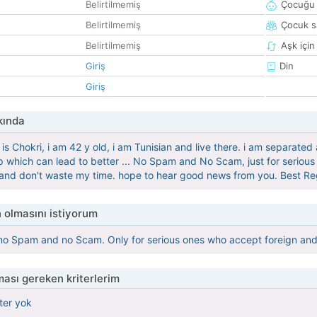
Belirtilmemiş
Çocuğu 
Belirtilmemiş
Çocuk sa
Belirtilmemiş
Aşk için
Giriş
Din
Giriş
kında
Chokri, i am 42 y old, i am Tunisian and live there. i am separated a
p which can lead to better ... No Spam and No Scam, just for serious rel
 and don't waste my time. hope to hear good news from you. Best R
 olmasını istiyorum
, no Spam and no Scam. Only for serious ones who accept foreign and 
ası gereken kriterlerim
iter yok