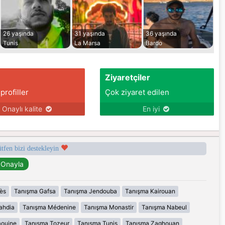
26 yaşında
31 yaşında
36 yaşında
Tunis
La Marsa
Bardo
Ziyaretçiler
 profiller
Çok ziyaret edilen
Onaylı kalite
En iyi
ütfen bizi destekleyin
ès
Tanışma Gafsa
Tanışma Jendouba
Tanışma Kairouan
ahdia
Tanışma Médenine
Tanışma Monastir
Tanışma Nabeul
aouine
Tanışma Tozeur
Tanışma Tunis
Tanışma Zaghouan