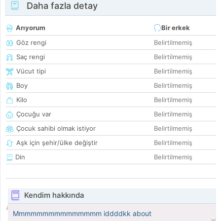
Daha fazla detay
Arıyorum
Bir erkek
Göz rengi
Belirtilmemiş
Saç rengi
Belirtilmemiş
Vücut tipi
Belirtilmemiş
Boy
Belirtilmemiş
Kilo
Belirtilmemiş
Çocuğu var
Belirtilmemiş
Çocuk sahibi olmak istiyor
Belirtilmemiş
Aşk için şehir/ülke değiştir
Belirtilmemiş
Din
Belirtilmemiş
Kendim hakkında
Mmmmmmmmmmmmmmm iddddkk about