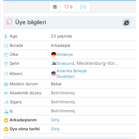
0
Üye bilgileri
Age
23 yaşında
Burada
Arkadaşlık
Ülke
Almanya
Mecklenburg-Vor...
Şehir
Stralsund
,
Amerika Birleşik
Kökeni
Devletleri
Medeni durum
Bekar
Akademik düzey
Belirtilmemiş
Sigara
Belirtilmemiş
İş
Belirtilmemiş
Arkadaşlarım
Giriş
Üye olma tarihi
Giriş