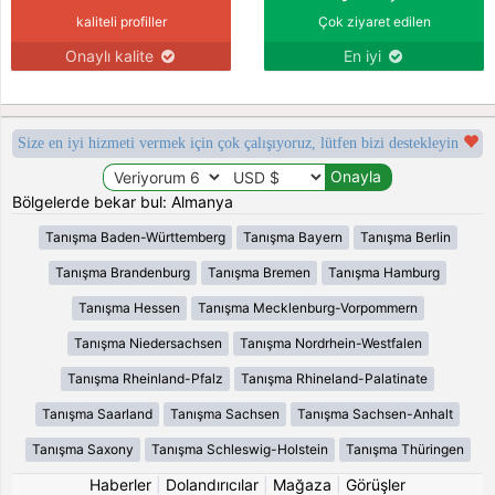
kaliteli profiller
Çok ziyaret edilen
Onaylı kalite
En iyi
Size en iyi hizmeti vermek için çok çalışıyoruz, lütfen bizi destekleyin
Bölgelerde bekar bul: Almanya
Tanışma Baden-Württemberg
Tanışma Bayern
Tanışma Berlin
Tanışma Brandenburg
Tanışma Bremen
Tanışma Hamburg
Tanışma Hessen
Tanışma Mecklenburg-Vorpommern
Tanışma Niedersachsen
Tanışma Nordrhein-Westfalen
Tanışma Rheinland-Pfalz
Tanışma Rhineland-Palatinate
Tanışma Saarland
Tanışma Sachsen
Tanışma Sachsen-Anhalt
Tanışma Saxony
Tanışma Schleswig-Holstein
Tanışma Thüringen
Haberler
|
Dolandırıcılar
|
Mağaza
|
Görüşler