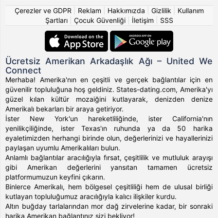
Çerezler ve GDPR
|
Reklam
|
Hakkımızda
|
Gizlilik
|
Kullanım
Şartları
|
Çocuk Güvenliği
|
İletişim
|
SSS
Ücretsiz Amerikan Arkadaşlık Ağı – United We
Connect
Merhaba! Amerika'nın en çeşitli ve gerçek bağlantılar için en
güvenilir topluluğuna hoş geldiniz. States-dating.com, Amerika'yı
güzel kılan kültür mozaiğini kutlayarak, denizden denize
Amerikalı bekarları bir araya getiriyor.
İster New York'un hareketliliğinde, ister California'nın
yenilikçiliğinde, ister Texas'ın ruhunda ya da 50 harika
eyaletimizden herhangi birinde olun, değerlerinizi ve hayallerinizi
paylaşan uyumlu Amerikalıları bulun.
Anlamlı bağlantılar aracılığıyla fırsat, çeşitlilik ve mutluluk arayışı
gibi Amerikan değerlerini yansıtan tamamen ücretsiz
platformumuzun keyfini çıkarın.
Binlerce Amerikalı, hem bölgesel çeşitliliği hem de ulusal birliği
kutlayan topluluğumuz aracılığıyla kalıcı ilişkiler kurdu.
Altın buğday tarlalarından mor dağ zirvelerine kadar, bir sonraki
harika Amerikan bağlantınız sizi bekliyor!