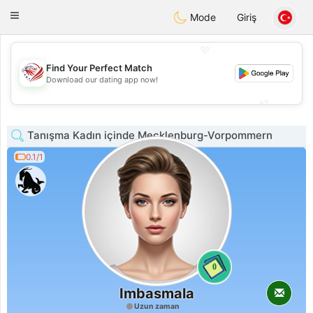
States
Dating
Toggle
Mode
Giriş
navigation
💖
Find Your Perfect Match
💖
Download our dating app now!
💕
💕
Tanışma Kadın içinde Mecklenburg-Vorpommern
0.1/1
0
Imbasmala
Uzun zaman