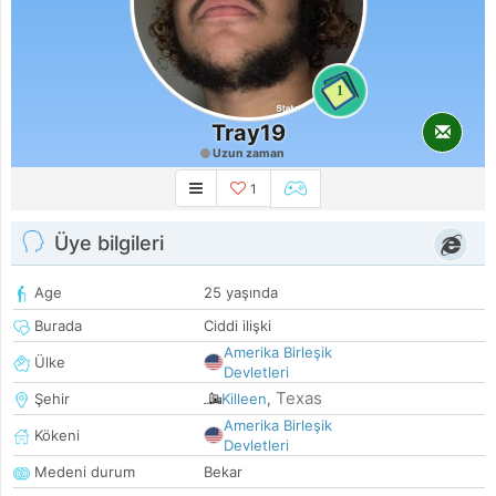
1
Tray19
Uzun zaman
1
Üye bilgileri
Age
25 yaşında
Burada
Ciddi ilişki
Amerika Birleşik
Ülke
Devletleri
Texas
Şehir
Killeen
,
Amerika Birleşik
Kökeni
Devletleri
Medeni durum
Bekar