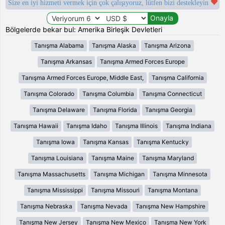
Size en iyi hizmeti vermek için çok çalışıyoruz, lütfen bizi destekleyin
Bölgelerde bekar bul: Amerika Birleşik Devletleri
Tanışma Alabama
Tanışma Alaska
Tanışma Arizona
Tanışma Arkansas
Tanışma Armed Forces Europe
Tanışma Armed Forces Europe, Middle East,
Tanışma California
Tanışma Colorado
Tanışma Columbia
Tanışma Connecticut
Tanışma Delaware
Tanışma Florida
Tanışma Georgia
Tanışma Hawaii
Tanışma Idaho
Tanışma Illinois
Tanışma Indiana
Tanışma Iowa
Tanışma Kansas
Tanışma Kentucky
Tanışma Louisiana
Tanışma Maine
Tanışma Maryland
Tanışma Massachusetts
Tanışma Michigan
Tanışma Minnesota
Tanışma Mississippi
Tanışma Missouri
Tanışma Montana
Tanışma Nebraska
Tanışma Nevada
Tanışma New Hampshire
Tanışma New Jersey
Tanışma New Mexico
Tanışma New York