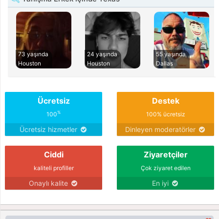
73 yaşında
24 yaşında
55 yaşında
Houston
Houston
Dallas
Ücretsiz
Destek
%
100
100% ücretsiz
Ücretsiz hizmetler
Dinleyen moderatörler
Ciddi
Ziyaretçiler
kaliteli profiller
Çok ziyaret edilen
Onaylı kalite
En iyi