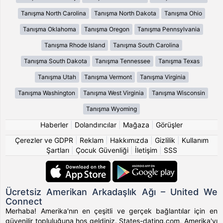
Tanışma North Carolina
Tanışma North Dakota
Tanışma Ohio
Tanışma Oklahoma
Tanışma Oregon
Tanışma Pennsylvania
Tanışma Rhode Island
Tanışma South Carolina
Tanışma South Dakota
Tanışma Tennessee
Tanışma Texas
Tanışma Utah
Tanışma Vermont
Tanışma Virginia
Tanışma Washington
Tanışma West Virginia
Tanışma Wisconsin
Tanışma Wyoming
Haberler
|
Dolandırıcılar
|
Mağaza
|
Görüşler
Çerezler ve GDPR
|
Reklam
|
Hakkımızda
|
Gizlilik
|
Kullanım
Şartları
|
Çocuk Güvenliği
|
İletişim
|
SSS
Ücretsiz Amerikan Arkadaşlık Ağı – United We
Connect
Merhaba! Amerika'nın en çeşitli ve gerçek bağlantılar için en
güvenilir topluluğuna hoş geldiniz. States-dating.com, Amerika'yı