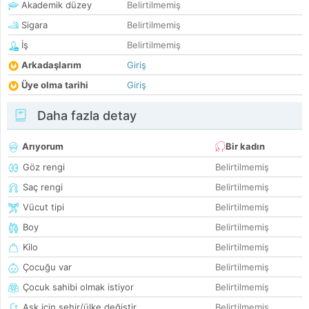
Akademik düzey
Belirtilmemiş
Sigara
Belirtilmemiş
İş
Belirtilmemiş
Arkadaşlarım
Giriş
Üye olma tarihi
Giriş
Daha fazla detay
Arıyorum
Bir kadın
Göz rengi
Belirtilmemiş
Saç rengi
Belirtilmemiş
Vücut tipi
Belirtilmemiş
Boy
Belirtilmemiş
Kilo
Belirtilmemiş
Çocuğu var
Belirtilmemiş
Çocuk sahibi olmak istiyor
Belirtilmemiş
Aşk için şehir/ülke değiştir
Belirtilmemiş