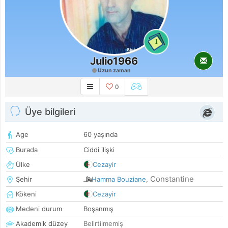
1
Julio1966
Uzun zaman
0
Üye bilgileri
Age
60 yaşında
Burada
Ciddi ilişki
Ülke
Cezayir
Constantine
Şehir
Hamma Bouziane
,
Kökeni
Cezayir
Medeni durum
Boşanmış
Akademik düzey
Belirtilmemiş