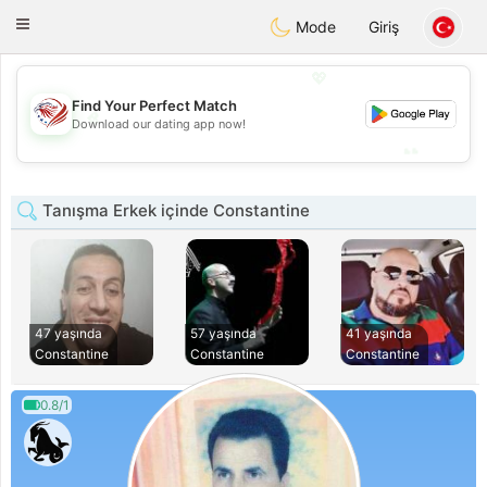
States
Dating
Toggle
Mode
Giriş
navigation
💖
Find Your Perfect Match
💖
Download our dating app now!
💕
💕
Tanışma Erkek içinde Constantine
47 yaşında
57 yaşında
41 yaşında
Constantine
Constantine
Constantine
0.8/1