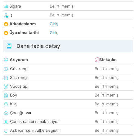
Sigara
Belirtilmemiş
İş
Belirtilmemiş
Arkadaşlarım
Giriş
Üye olma tarihi
Giriş
Daha fazla detay
Arıyorum
Bir kadın
Göz rengi
Belirtilmemiş
Saç rengi
Belirtilmemiş
Vücut tipi
Belirtilmemiş
Boy
Belirtilmemiş
Kilo
Belirtilmemiş
Çocuğu var
Belirtilmemiş
Çocuk sahibi olmak istiyor
Belirtilmemiş
Aşk için şehir/ülke değiştir
Belirtilmemiş