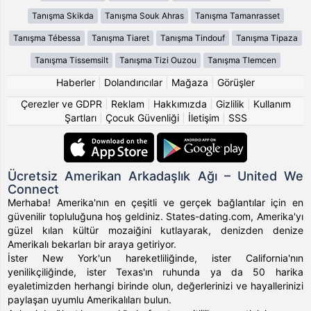
Tanışma Skikda
Tanışma Souk Ahras
Tanışma Tamanrasset
Tanışma Tébessa
Tanışma Tiaret
Tanışma Tindouf
Tanışma Tipaza
Tanışma Tissemsilt
Tanışma Tizi Ouzou
Tanışma Tlemcen
Haberler
|
Dolandırıcılar
|
Mağaza
|
Görüşler
Çerezler ve GDPR
|
Reklam
|
Hakkımızda
|
Gizlilik
|
Kullanım
Şartları
|
Çocuk Güvenliği
|
İletişim
|
SSS
Ücretsiz Amerikan Arkadaşlık Ağı – United We
Connect
Merhaba! Amerika'nın en çeşitli ve gerçek bağlantılar için en
güvenilir topluluğuna hoş geldiniz. States-dating.com, Amerika'yı
güzel kılan kültür mozaiğini kutlayarak, denizden denize
Amerikalı bekarları bir araya getiriyor.
İster New York'un hareketliliğinde, ister California'nın
yenilikçiliğinde, ister Texas'ın ruhunda ya da 50 harika
eyaletimizden herhangi birinde olun, değerlerinizi ve hayallerinizi
paylaşan uyumlu Amerikalıları bulun.