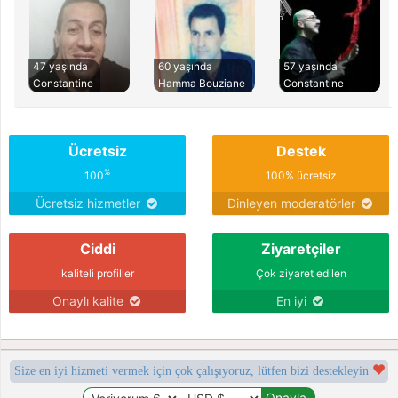
47 yaşında
60 yaşında
57 yaşında
Constantine
Hamma Bouziane
Constantine
Ücretsiz
Destek
%
100
100% ücretsiz
Ücretsiz hizmetler
Dinleyen moderatörler
Ciddi
Ziyaretçiler
kaliteli profiller
Çok ziyaret edilen
Onaylı kalite
En iyi
Size en iyi hizmeti vermek için çok çalışıyoruz, lütfen bizi destekleyin