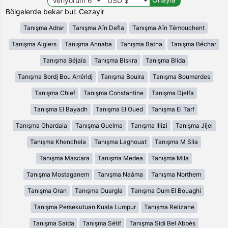
Bölgelerde bekar bul: Cezayir
Tanışma Adrar
Tanışma Aïn Defla
Tanışma Aïn Témouchent
Tanışma Algiers
Tanışma Annaba
Tanışma Batna
Tanışma Béchar
Tanışma Béjaïa
Tanışma Biskra
Tanışma Blida
Tanışma Bordj Bou Arréridj
Tanışma Bouira
Tanışma Boumerdes
Tanışma Chlef
Tanışma Constantine
Tanışma Djelfa
Tanışma El Bayadh
Tanışma El Oued
Tanışma El Tarf
Tanışma Ghardaia
Tanışma Guelma
Tanışma Illizi
Tanışma Jijel
Tanışma Khenchela
Tanışma Laghouat
Tanışma M Sila
Tanışma Mascara
Tanışma Medea
Tanışma Mila
Tanışma Mostaganem
Tanışma Naâma
Tanışma Northern
Tanışma Oran
Tanışma Ouargla
Tanışma Oum El Bouaghi
Tanışma Persekutuan Kuala Lumpur
Tanışma Relizane
Tanışma Saida
Tanışma Sétif
Tanışma Sidi Bel Abbès