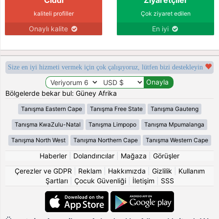
kaliteli profiller
Çok ziyaret edilen
Onaylı kalite
En iyi
Size en iyi hizmeti vermek için çok çalışıyoruz, lütfen bizi destekleyin
Bölgelerde bekar bul: Güney Afrika
Tanışma Eastern Cape
Tanışma Free State
Tanışma Gauteng
Tanışma KwaZulu-Natal
Tanışma Limpopo
Tanışma Mpumalanga
Tanışma North West
Tanışma Northern Cape
Tanışma Western Cape
Haberler
|
Dolandırıcılar
|
Mağaza
|
Görüşler
Çerezler ve GDPR
|
Reklam
|
Hakkımızda
|
Gizlilik
|
Kullanım
Şartları
|
Çocuk Güvenliği
|
İletişim
|
SSS