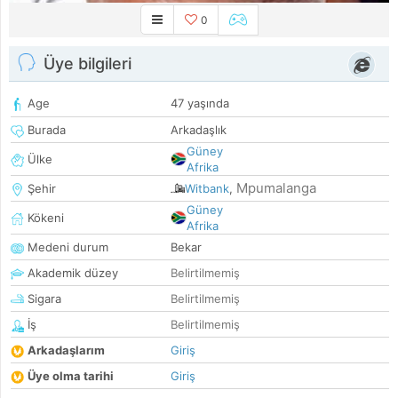
0
Üye bilgileri
Age
47 yaşında
Burada
Arkadaşlık
Güney
Ülke
Afrika
Mpumalanga
Şehir
Witbank
,
Güney
Kökeni
Afrika
Medeni durum
Bekar
Akademik düzey
Belirtilmemiş
Sigara
Belirtilmemiş
İş
Belirtilmemiş
Arkadaşlarım
Giriş
Üye olma tarihi
Giriş