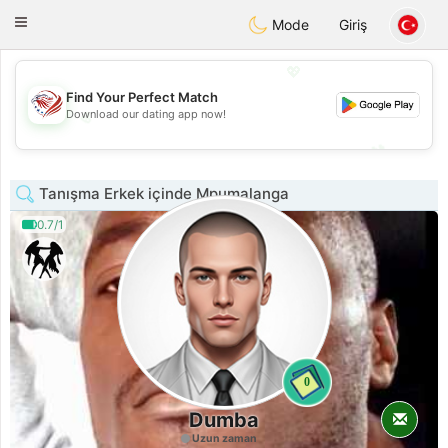
States
Dating
Toggle
Mode
Giriş
navigation
💖
Find Your Perfect Match
💖
Download our dating app now!
💕
💕
Tanışma Erkek içinde Mpumalanga
0.7/1
0
Dumba
Uzun zaman