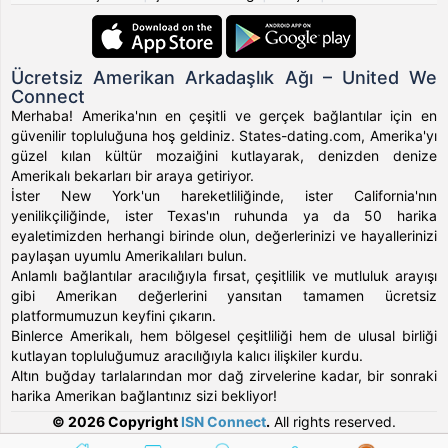
Ücretsiz Amerikan Arkadaşlık Ağı – United We
Connect
Merhaba! Amerika'nın en çeşitli ve gerçek bağlantılar için en
güvenilir topluluğuna hoş geldiniz. States-dating.com, Amerika'yı
güzel kılan kültür mozaiğini kutlayarak, denizden denize
Amerikalı bekarları bir araya getiriyor.
İster New York'un hareketliliğinde, ister California'nın
yenilikçiliğinde, ister Texas'ın ruhunda ya da 50 harika
eyaletimizden herhangi birinde olun, değerlerinizi ve hayallerinizi
paylaşan uyumlu Amerikalıları bulun.
Anlamlı bağlantılar aracılığıyla fırsat, çeşitlilik ve mutluluk arayışı
gibi Amerikan değerlerini yansıtan tamamen ücretsiz
platformumuzun keyfini çıkarın.
Binlerce Amerikalı, hem bölgesel çeşitliliği hem de ulusal birliği
kutlayan topluluğumuz aracılığıyla kalıcı ilişkiler kurdu.
Altın buğday tarlalarından mor dağ zirvelerine kadar, bir sonraki
harika Amerikan bağlantınız sizi bekliyor!
© 2026 Copyright
ISN Connect
.
All rights reserved.