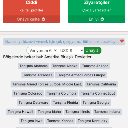
Ciddi
Ziyaretçiler
kaliteli profiller
Çok ziyaret edilen
Onaylı kalite
En iyi
Size en iyi hizmeti vermek için çok çalışıyoruz, lütfen bizi destekleyin
Bölgelerde bekar bul: Amerika Birleşik Devletleri
Tanışma Alabama
Tanışma Alaska
Tanışma Arizona
Tanışma Arkansas
Tanışma Armed Forces Europe
Tanışma Armed Forces Europe, Middle East,
Tanışma California
Tanışma Colorado
Tanışma Columbia
Tanışma Connecticut
Tanışma Delaware
Tanışma Florida
Tanışma Georgia
Tanışma Hawaii
Tanışma Idaho
Tanışma Illinois
Tanışma Indiana
Tanışma Iowa
Tanışma Kansas
Tanışma Kentucky