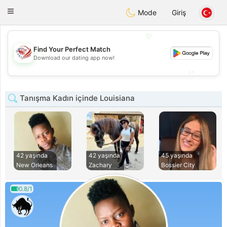
States
Dating
Toggle
Mode
Giriş
navigation
💖
Find Your Perfect Match
💖
Download our dating app now!
💕
💕
Tanışma Kadın içinde Louisiana
42 yaşında
42 yaşında
45 yaşında
New Orleans
Zachary
Bossier City
0.8/1