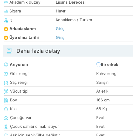
Akademik düzey
Lisans Derecesi
Sigara
Hayır
İş
Konaklama / Turizm
Arkadaşlarım
Giriş
Üye olma tarihi
Giriş
Daha fazla detay
Arıyorum
Bir erkek
Göz rengi
Kahverengi
Saç rengi
Sarışın
Vücut tipi
Atletik
Boy
166 cm
Kilo
68 Kg
Çocuğu var
Evet
Çocuk sahibi olmak istiyor
Evet
Aşk için şehir/ülke değiştir
Evet