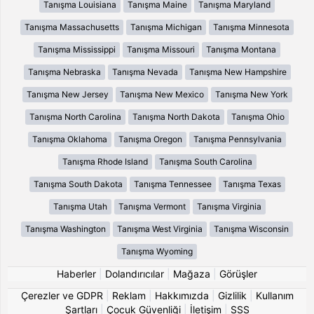
Tanışma Louisiana
Tanışma Maine
Tanışma Maryland
Tanışma Massachusetts
Tanışma Michigan
Tanışma Minnesota
Tanışma Mississippi
Tanışma Missouri
Tanışma Montana
Tanışma Nebraska
Tanışma Nevada
Tanışma New Hampshire
Tanışma New Jersey
Tanışma New Mexico
Tanışma New York
Tanışma North Carolina
Tanışma North Dakota
Tanışma Ohio
Tanışma Oklahoma
Tanışma Oregon
Tanışma Pennsylvania
Tanışma Rhode Island
Tanışma South Carolina
Tanışma South Dakota
Tanışma Tennessee
Tanışma Texas
Tanışma Utah
Tanışma Vermont
Tanışma Virginia
Tanışma Washington
Tanışma West Virginia
Tanışma Wisconsin
Tanışma Wyoming
Haberler
|
Dolandırıcılar
|
Mağaza
|
Görüşler
Çerezler ve GDPR
|
Reklam
|
Hakkımızda
|
Gizlilik
|
Kullanım
Şartları
|
Çocuk Güvenliği
|
İletişim
|
SSS