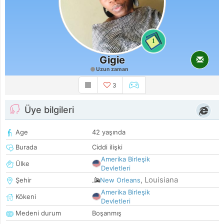
1
Gigie
Uzun zaman
3
Üye bilgileri
Age
42 yaşında
Burada
Ciddi ilişki
Amerika Birleşik
Ülke
Devletleri
Louisiana
Şehir
New Orleans
,
Amerika Birleşik
Kökeni
Devletleri
Medeni durum
Boşanmış