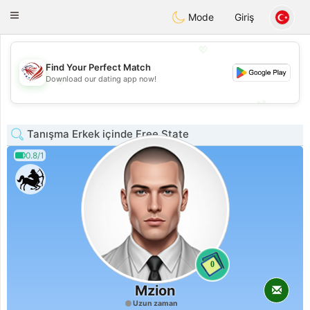
States
Dating
Toggle
Mode
Giriş
navigation
💖
Find Your Perfect Match
Download our dating app now!
💖
💕
💕
Tanışma Erkek içinde Free State
0.8/1
0
Mzion
Uzun zaman