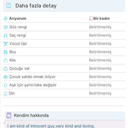
Daha fazla detay
Arıyorum
Bir kadın
Göz rengi
Belirtilmemiş
Saç rengi
Belirtilmemiş
Vücut tipi
Belirtilmemiş
Boy
Belirtilmemiş
Kilo
Belirtilmemiş
Çocuğu var
Belirtilmemiş
Çocuk sahibi olmak istiyor
Belirtilmemiş
Aşk için şehir/ülke değiştir
Belirtilmemiş
Din
Belirtilmemiş
Kendim hakkında
I am kind of introvert guy,very kind and loving.