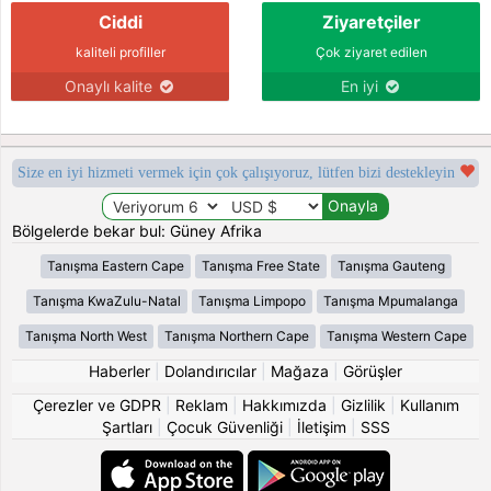
Ciddi
Ziyaretçiler
kaliteli profiller
Çok ziyaret edilen
Onaylı kalite
En iyi
Size en iyi hizmeti vermek için çok çalışıyoruz, lütfen bizi destekleyin
Bölgelerde bekar bul: Güney Afrika
Tanışma Eastern Cape
Tanışma Free State
Tanışma Gauteng
Tanışma KwaZulu-Natal
Tanışma Limpopo
Tanışma Mpumalanga
Tanışma North West
Tanışma Northern Cape
Tanışma Western Cape
Haberler
|
Dolandırıcılar
|
Mağaza
|
Görüşler
Çerezler ve GDPR
|
Reklam
|
Hakkımızda
|
Gizlilik
|
Kullanım
Şartları
|
Çocuk Güvenliği
|
İletişim
|
SSS