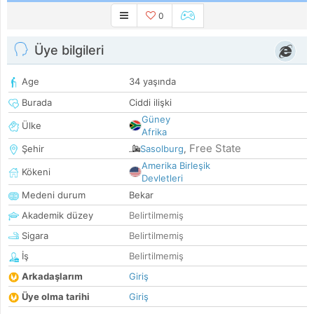
0
Üye bilgileri
Age
34 yaşında
Burada
Ciddi ilişki
Güney
Ülke
Afrika
Free State
Şehir
Sasolburg
,
Amerika Birleşik
Kökeni
Devletleri
Medeni durum
Bekar
Akademik düzey
Belirtilmemiş
Sigara
Belirtilmemiş
İş
Belirtilmemiş
Arkadaşlarım
Giriş
Üye olma tarihi
Giriş