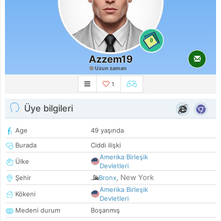
0
Azzem19
Uzun zaman
1
Üye bilgileri
Age
49 yaşında
Burada
Ciddi ilişki
Amerika Birleşik
Ülke
Devletleri
New York
Şehir
Bronx
,
Amerika Birleşik
Kökeni
Devletleri
Medeni durum
Boşanmış