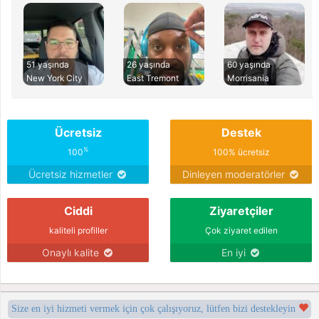
51 yaşında
26 yaşında
60 yaşında
New York City
East Tremont
Morrisania
Ücretsiz
Destek
%
100
100% ücretsiz
Ücretsiz hizmetler
Dinleyen moderatörler
Ciddi
Ziyaretçiler
kaliteli profiller
Çok ziyaret edilen
Onaylı kalite
En iyi
Size en iyi hizmeti vermek için çok çalışıyoruz, lütfen bizi destekleyin