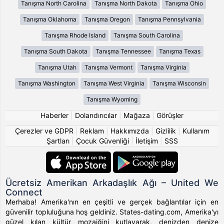
Tanışma North Carolina
Tanışma North Dakota
Tanışma Ohio
Tanışma Oklahoma
Tanışma Oregon
Tanışma Pennsylvania
Tanışma Rhode Island
Tanışma South Carolina
Tanışma South Dakota
Tanışma Tennessee
Tanışma Texas
Tanışma Utah
Tanışma Vermont
Tanışma Virginia
Tanışma Washington
Tanışma West Virginia
Tanışma Wisconsin
Tanışma Wyoming
Haberler
|
Dolandırıcılar
|
Mağaza
|
Görüşler
Çerezler ve GDPR
|
Reklam
|
Hakkımızda
|
Gizlilik
|
Kullanım
Şartları
|
Çocuk Güvenliği
|
İletişim
|
SSS
Ücretsiz Amerikan Arkadaşlık Ağı – United We
Connect
Merhaba! Amerika'nın en çeşitli ve gerçek bağlantılar için en
güvenilir topluluğuna hoş geldiniz. States-dating.com, Amerika'yı
güzel kılan kültür mozaiğini kutlayarak, denizden denize