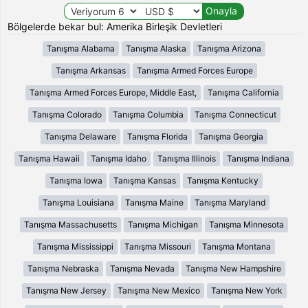
Bölgelerde bekar bul: Amerika Birleşik Devletleri
Tanışma Alabama
Tanışma Alaska
Tanışma Arizona
Tanışma Arkansas
Tanışma Armed Forces Europe
Tanışma Armed Forces Europe, Middle East,
Tanışma California
Tanışma Colorado
Tanışma Columbia
Tanışma Connecticut
Tanışma Delaware
Tanışma Florida
Tanışma Georgia
Tanışma Hawaii
Tanışma Idaho
Tanışma Illinois
Tanışma Indiana
Tanışma Iowa
Tanışma Kansas
Tanışma Kentucky
Tanışma Louisiana
Tanışma Maine
Tanışma Maryland
Tanışma Massachusetts
Tanışma Michigan
Tanışma Minnesota
Tanışma Mississippi
Tanışma Missouri
Tanışma Montana
Tanışma Nebraska
Tanışma Nevada
Tanışma New Hampshire
Tanışma New Jersey
Tanışma New Mexico
Tanışma New York