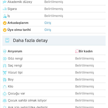
Akademik düzey
Belirtilmemiş
Sigara
Belirtilmemiş
İş
Belirtilmemiş
Arkadaşlarım
Giriş
Üye olma tarihi
Giriş
Daha fazla detay
Arıyorum
Bir kadın
Göz rengi
Belirtilmemiş
Saç rengi
Belirtilmemiş
Vücut tipi
Belirtilmemiş
Boy
Belirtilmemiş
Kilo
Belirtilmemiş
Çocuğu var
Belirtilmemiş
Çocuk sahibi olmak istiyor
Belirtilmemiş
Aşk için şehir/ülke değiştir
Belirtilmemiş