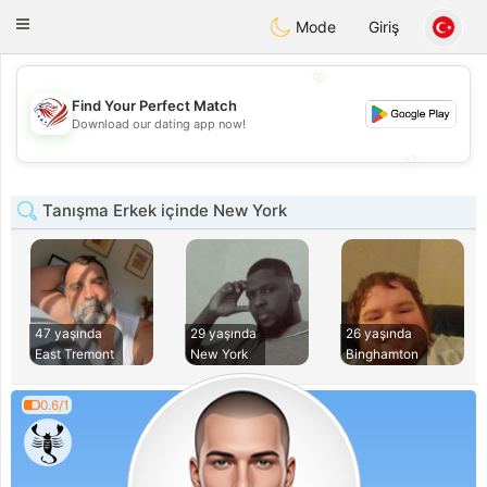
States
Dating
Toggle
Mode
Giriş
navigation
💖
Find Your Perfect Match
💖
Download our dating app now!
💕
💕
Tanışma Erkek içinde New York
47 yaşında
29 yaşında
26 yaşında
East Tremont
New York
Binghamton
0.6/1