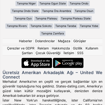
Tanışma Niger
Tanışma Ogun State
Tanışma Ondo
Tanışma Ondo State
Tanışma Ȯra Anambra
Tanışma Osun
Tanışma Oyo
Tanışma Plateau
Tanışma Plateau State
Tanışma Rivers
Tanışma Sokoto
Tanışma Taraba
Tanışma Yobe
Tanışma Zamfara
Haberler
|
Dolandırıcılar
|
Mağaza
|
Görüşler
Çerezler ve GDPR
|
Reklam
|
Hakkımızda
|
Gizlilik
|
Kullanım
Şartları
|
Çocuk Güvenliği
|
İletişim
|
SSS
Ücretsiz Amerikan Arkadaşlık Ağı – United We
Connect
Merhaba! Amerika'nın en çeşitli ve gerçek bağlantılar için en
güvenilir topluluğuna hoş geldiniz. States-dating.com, Amerika'yı
güzel kılan kültür mozaiğini kutlayarak, denizden denize
Amerikalı bekarları bir araya getiriyor.
İster New York'un hareketliliğinde, ister California'nın
yenilikçiliğinde, ister Texas'ın ruhunda ya da 50 harika