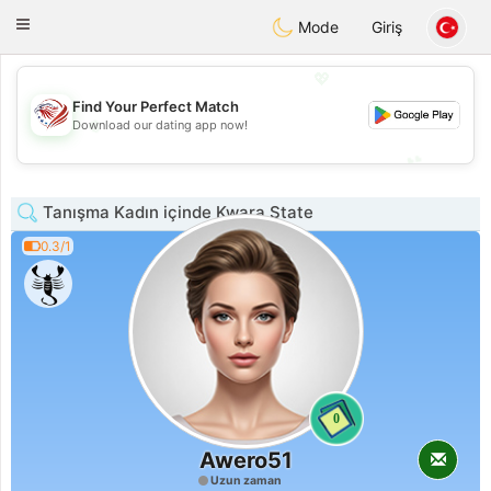
States
Dating
Toggle
Mode
Giriş
navigation
💖
Find Your Perfect Match
💖
Download our dating app now!
💕
💕
Tanışma Kadın içinde Kwara State
0.3/1
0
Awero51
Uzun zaman