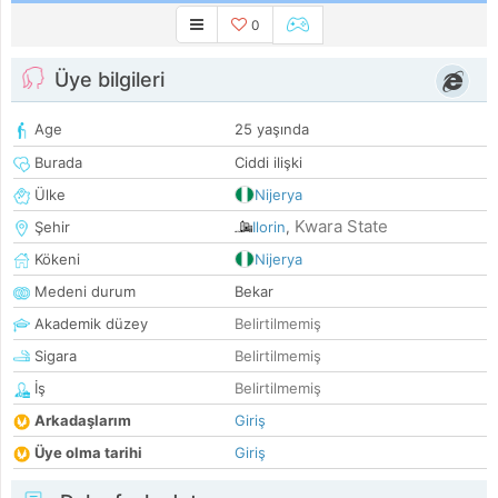
0
Üye bilgileri
Age
25 yaşında
Burada
Ciddi ilişki
Ülke
Nijerya
Kwara State
Şehir
Ilorin
,
Kökeni
Nijerya
Medeni durum
Bekar
Akademik düzey
Belirtilmemiş
Sigara
Belirtilmemiş
İş
Belirtilmemiş
Arkadaşlarım
Giriş
Üye olma tarihi
Giriş