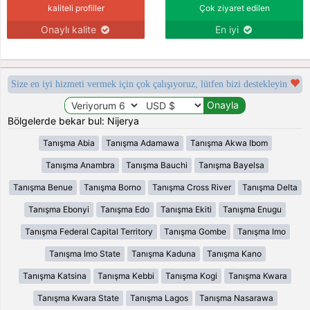
kaliteli profiller
Çok ziyaret edilen
Onaylı kalite
En iyi
Size en iyi hizmeti vermek için çok çalışıyoruz, lütfen bizi destekleyin
Bölgelerde bekar bul: Nijerya
Tanışma Abia
Tanışma Adamawa
Tanışma Akwa Ibom
Tanışma Anambra
Tanışma Bauchi
Tanışma Bayelsa
Tanışma Benue
Tanışma Borno
Tanışma Cross River
Tanışma Delta
Tanışma Ebonyi
Tanışma Edo
Tanışma Ekiti
Tanışma Enugu
Tanışma Federal Capital Territory
Tanışma Gombe
Tanışma Imo
Tanışma Imo State
Tanışma Kaduna
Tanışma Kano
Tanışma Katsina
Tanışma Kebbi
Tanışma Kogi
Tanışma Kwara
Tanışma Kwara State
Tanışma Lagos
Tanışma Nasarawa