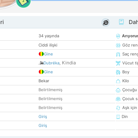
2
ri
Dah
34 yaşında
Arıyor
Ciddi ilişki
Göz ren
Gine
Saç ren
Kindia
Dubréka
,
Vücut ti
Gine
Boy
Bekar
Kilo
Belirtilmemiş
Çocuğu 
Belirtilmemiş
Çocuk sa
Belirtilmemiş
Aşk için
Giriş
Din
Giriş