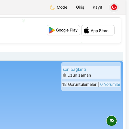
Mode
Giriş
Kayıt
💖
💕
son bağlantı
Uzun zaman
18 Görüntülemeler |
0 Yorumlar