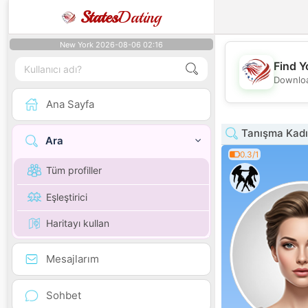
States
Dating
New York 2026-08-06 02:16
Find Y
Downloa
Ana Sayfa
Tanışma Kadın
Ara
0.3/1
Tüm profiller
Eşleştirici
Haritayı kullan
Mesajlarım
Sohbet