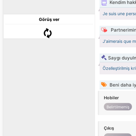
Kendim hak
Je suis une pers
Görüş ver
Partnerimin
J'aimerais que mo
Saygı duyulm
Özelleştirilmiş kr
Beni daha iy
Hobiler
Belirtilmemiş
Çıkış