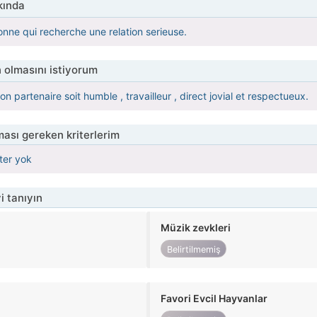
kında
onne qui recherche une relation serieuse.
 olmasını istiyorum
n partenaire soit humble , travailleur , direct jovial et respectueux.
ası gereken kriterlerim
iter yok
i tanıyın
Müzik zevkleri
Belirtilmemiş
Favori Evcil Hayvanlar