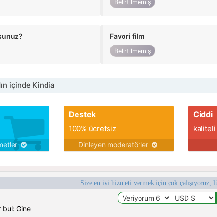
Belirtilmemiş
usunuz?
Favori film
Belirtilmemiş
n içinde Kindia
Destek
Ciddi
100% ücretsiz
kaliteli
metler
Dinleyen moderatörler
Size en iyi hizmeti vermek için çok çalışıyoruz, l
 bul: Gine