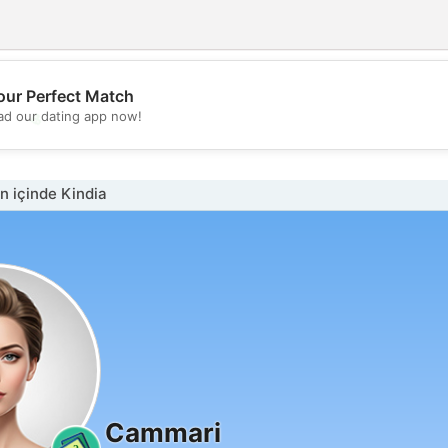
our Perfect Match
💖
d our dating app now!
💕
 içinde Kindia
Cammari