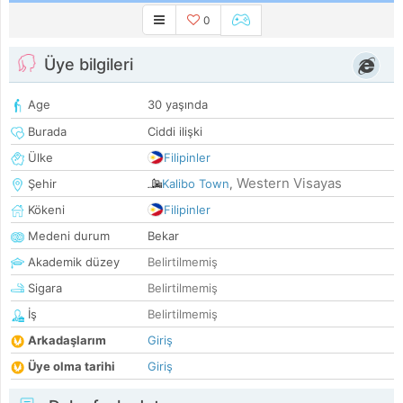
0
Üye bilgileri
Age
30 yaşında
Burada
Ciddi ilişki
Ülke
Filipinler
Western Visayas
Şehir
Kalibo Town
,
Kökeni
Filipinler
Medeni durum
Bekar
Akademik düzey
Belirtilmemiş
Sigara
Belirtilmemiş
İş
Belirtilmemiş
Arkadaşlarım
Giriş
Üye olma tarihi
Giriş