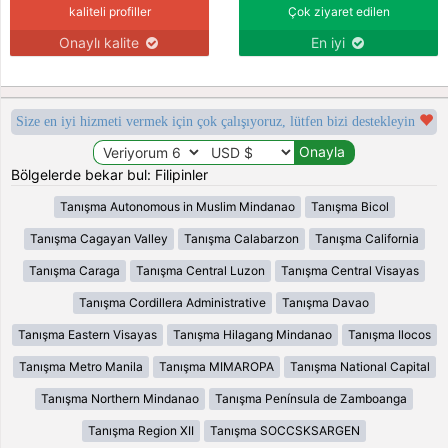
kaliteli profiller
Çok ziyaret edilen
Onaylı kalite
En iyi
Size en iyi hizmeti vermek için çok çalışıyoruz, lütfen bizi destekleyin
Bölgelerde bekar bul: Filipinler
Tanışma Autonomous in Muslim Mindanao
Tanışma Bicol
Tanışma Cagayan Valley
Tanışma Calabarzon
Tanışma California
Tanışma Caraga
Tanışma Central Luzon
Tanışma Central Visayas
Tanışma Cordillera Administrative
Tanışma Davao
Tanışma Eastern Visayas
Tanışma Hilagang Mindanao
Tanışma Ilocos
Tanışma Metro Manila
Tanışma MIMAROPA
Tanışma National Capital
Tanışma Northern Mindanao
Tanışma Península de Zamboanga
Tanışma Region XII
Tanışma SOCCSKSARGEN