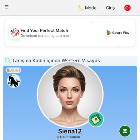
States
Dating
Toggle
Mode
Giriş
navigation
💖
Find Your Perfect Match
Download our dating app now!
💖
💕
💕
Tanışma Kadın içinde Western Visayas
0.4/1
0
Siena12
Uzun zaman