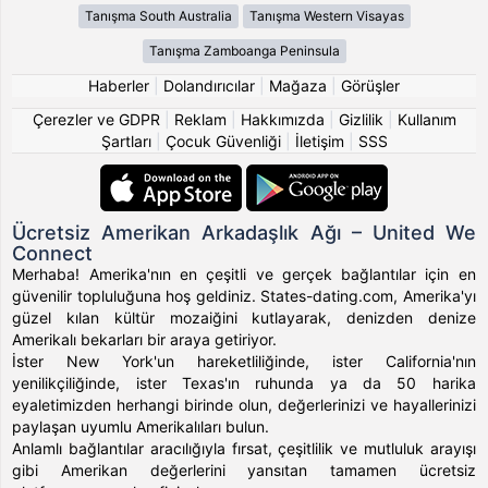
Tanışma South Australia
Tanışma Western Visayas
Tanışma Zamboanga Peninsula
Haberler
|
Dolandırıcılar
|
Mağaza
|
Görüşler
Çerezler ve GDPR
|
Reklam
|
Hakkımızda
|
Gizlilik
|
Kullanım
Şartları
|
Çocuk Güvenliği
|
İletişim
|
SSS
Ücretsiz Amerikan Arkadaşlık Ağı – United We
Connect
Merhaba! Amerika'nın en çeşitli ve gerçek bağlantılar için en
güvenilir topluluğuna hoş geldiniz. States-dating.com, Amerika'yı
güzel kılan kültür mozaiğini kutlayarak, denizden denize
Amerikalı bekarları bir araya getiriyor.
İster New York'un hareketliliğinde, ister California'nın
yenilikçiliğinde, ister Texas'ın ruhunda ya da 50 harika
eyaletimizden herhangi birinde olun, değerlerinizi ve hayallerinizi
paylaşan uyumlu Amerikalıları bulun.
Anlamlı bağlantılar aracılığıyla fırsat, çeşitlilik ve mutluluk arayışı
gibi Amerikan değerlerini yansıtan tamamen ücretsiz