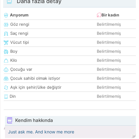
Daha fazla detay
Arıyorum
Bir kadın
Göz rengi
Belirtilmemiş
Saç rengi
Belirtilmemiş
Vücut tipi
Belirtilmemiş
Boy
Belirtilmemiş
Kilo
Belirtilmemiş
Çocuğu var
Belirtilmemiş
Çocuk sahibi olmak istiyor
Belirtilmemiş
Aşk için şehir/ülke değiştir
Belirtilmemiş
Din
Belirtilmemiş
Kendim hakkında
Just ask me. And know me more