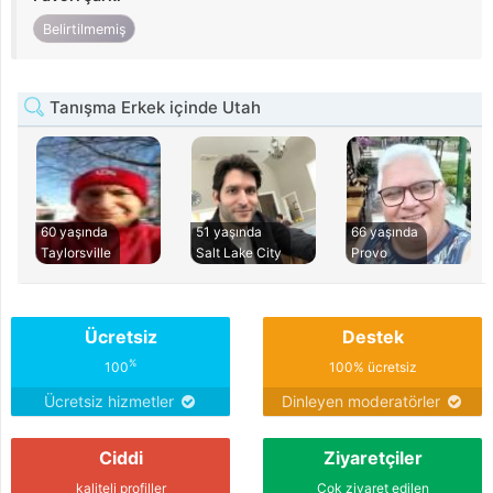
Belirtilmemiş
Tanışma Erkek içinde Utah
60 yaşında
51 yaşında
66 yaşında
Taylorsville
Salt Lake City
Provo
Ücretsiz
Destek
%
100
100% ücretsiz
Ücretsiz hizmetler
Dinleyen moderatörler
Ciddi
Ziyaretçiler
kaliteli profiller
Çok ziyaret edilen