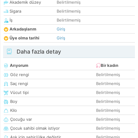
Akademik düzey
Belirtilmemiş
Sigara
Belirtilmemiş
İş
Belirtilmemiş
Arkadaşlarım
Giriş
Üye olma tarihi
Giriş
Daha fazla detay
Arıyorum
Bir kadın
Göz rengi
Belirtilmemiş
Saç rengi
Belirtilmemiş
Vücut tipi
Belirtilmemiş
Boy
Belirtilmemiş
Kilo
Belirtilmemiş
Çocuğu var
Belirtilmemiş
Çocuk sahibi olmak istiyor
Belirtilmemiş
Aşk için şehir/ülke değiştir
Belirtilmemiş