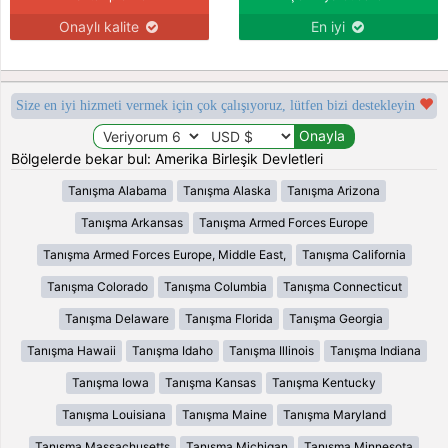
Onaylı kalite
En iyi
Size en iyi hizmeti vermek için çok çalışıyoruz, lütfen bizi destekleyin
Bölgelerde bekar bul: Amerika Birleşik Devletleri
Tanışma Alabama
Tanışma Alaska
Tanışma Arizona
Tanışma Arkansas
Tanışma Armed Forces Europe
Tanışma Armed Forces Europe, Middle East,
Tanışma California
Tanışma Colorado
Tanışma Columbia
Tanışma Connecticut
Tanışma Delaware
Tanışma Florida
Tanışma Georgia
Tanışma Hawaii
Tanışma Idaho
Tanışma Illinois
Tanışma Indiana
Tanışma Iowa
Tanışma Kansas
Tanışma Kentucky
Tanışma Louisiana
Tanışma Maine
Tanışma Maryland
Tanışma Massachusetts
Tanışma Michigan
Tanışma Minnesota