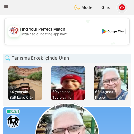
States
Dating
Toggle
Mode
Giriş
navigation
💖
Find Your Perfect Match
💖
Download our dating app now!
💕
💕
Tanışma Erkek içinde Utah
46 yaşında
60 yaşında
66 yaşında
Salt Lake City
Taylorsville
Provo
0.8/1