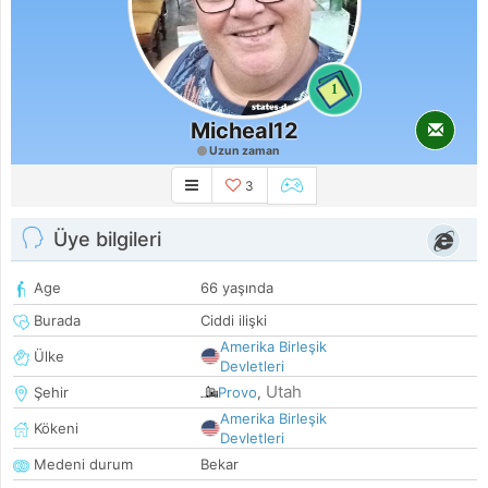
1
Micheal12
Uzun zaman
3
Üye bilgileri
Age
66 yaşında
Burada
Ciddi ilişki
Amerika Birleşik
Ülke
Devletleri
Utah
Şehir
Provo
,
Amerika Birleşik
Kökeni
Devletleri
Medeni durum
Bekar