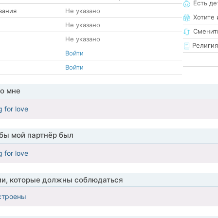
Есть де
вания
Не указано
Хотите 
Не указано
Сменит
Не указано
Религия
Войти
Войти
о мне
g for love
обы мой партнёр был
g for love
ии, которые должны соблюдаться
строены