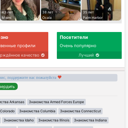
43 лет
38 лет
35 лет
Miami
Ocala
Palm Harbor
зно
Посетители
твенные профили
Очень популярно
ерждённое качество
Лучший
вис, поддержите нас пожалуйста
ства Arkansas
Знакомства Armed Forces Europe
Colorado
Знакомства Columbia
Знакомства Connecticut
Знакомства Idaho
Знакомства Illinois
Знакомства Indiana