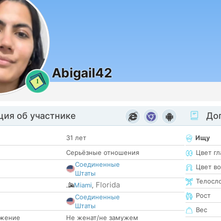
Abigail42
1
ия об участнике
Доп
31 лет
Ищу
Серьёзные отношения
Цвет гл
Соединенные
Цвет в
Штаты
Телосл
Florida
Miami
,
Рост
Соединенные
е
Штаты
Вес
жение
Не женат/не замужем