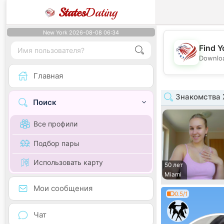
States
Dating
New York 2026-08-08 06:34
Find Y
Downloa
Главная
Знакомства 
Поиск
Все профили
Подбор пары
Использовать карту
50 лет
Miami
Мои сообщения
0.5/1
Чат