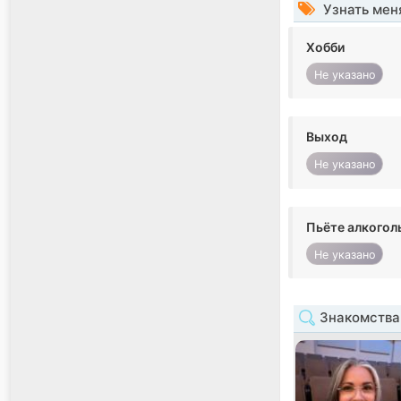
Узнать мен
Хобби
Не указано
Выход
Не указано
Пьёте алкогол
Не указано
Знакомства 