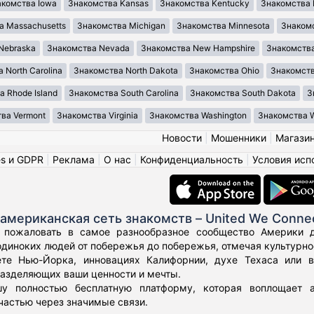
акомства Iowa
Знакомства Kansas
Знакомства Kentucky
Знакомства 
а Massachusetts
Знакомства Michigan
Знакомства Minnesota
Знакомс
Nebraska
Знакомства Nevada
Знакомства New Hampshire
Знакомства
 North Carolina
Знакомства North Dakota
Знакомства Ohio
Знакомст
 Rhode Island
Знакомства South Carolina
Знакомства South Dakota
З
ва Vermont
Знакомства Virginia
Знакомства Washington
Знакомства We
Новости
|
Мошенники
|
Магази
es и GDPR
|
Реклама
|
О нас
|
Конфиденциальность
|
Условия исп
американская сеть знакомств – United We Conne
 пожаловать в самое разнообразное сообщество Америки дл
диноких людей от побережья до побережья, отмечая культурное
те Нью-Йорка, инновациях Калифорнии, духе Техаса или 
азделяющих ваши ценности и мечты.
у полностью бесплатную платформу, которая воплощает а
частью через значимые связи.