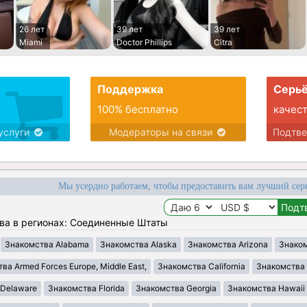
26 лет
39 лет
39 лет
Miami
Doctor Phillips
Citra
Поддержка
Серьё
100% бесплатно
качес
услуги
Модераторы на связи
Подтв
Мы усердно работаем, чтобы предоставить вам лучший сер
ва в регионах: Соединенные Штаты
Знакомства Alabama
Знакомства Alaska
Знакомства Arizona
Знаком
ва Armed Forces Europe, Middle East,
Знакомства California
Знакомства 
 Delaware
Знакомства Florida
Знакомства Georgia
Знакомства Hawaii