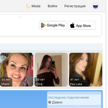
Mode
Войти
Регистрация
💖
💕
36 лет
39 лет
41 лет
Miami
Citra
Fox Lake
последнее подключение
Давно