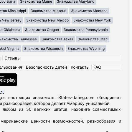
Louisiana
Знакомства Maine
Знакомства Maryland
тва Mississippi
Знакомства Missouri
Знакомства Montana
 New Jersey
Знакомства New Mexico
Знакомства New York
ва Oklahoma
Знакомства Oregon
Знакомства Pennsylvania
накомства Tennessee
Знакомства Texas
Знакомства Utah
st Virginia
Знакомства Wisconsin
Знакомства Wyoming
н
|
Отзывы
ользования
|
Безопасность детей
|
Контакты
|
FAQ
ct
я настоящих знакомств. States-dating.com объединяет
 разнообразие, которое делает Америку уникальной.
в любом из 50 великих штатов, находите совместимых
мериканские ценности возможностей, разнообразия и