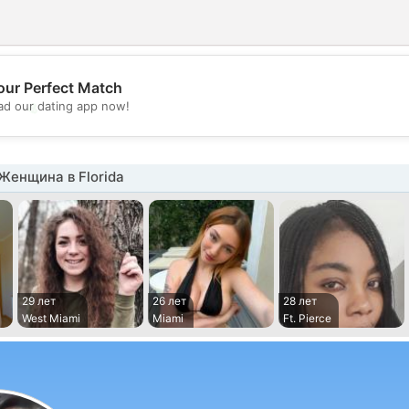
our Perfect Match
💖
d our dating app now!
💕
Женщина в Florida
29 лет
26 лет
28 лет
West Miami
Miami
Ft. Pierce