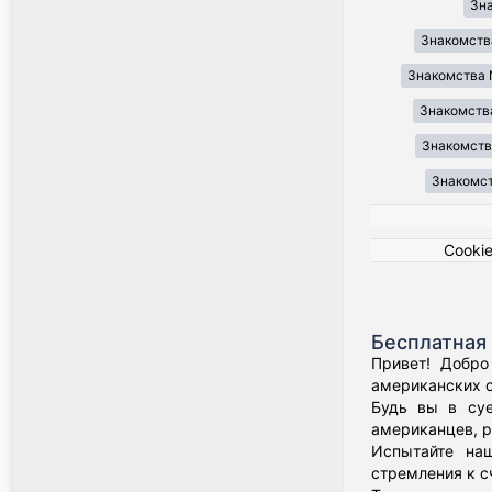
Зн
Знакомств
Знакомства 
Знакомства
Знакомства
Знакомст
Cooki
Бесплатная 
Привет! Добро
американских о
Будь вы в суе
американцев, р
Испытайте наш
стремления к с