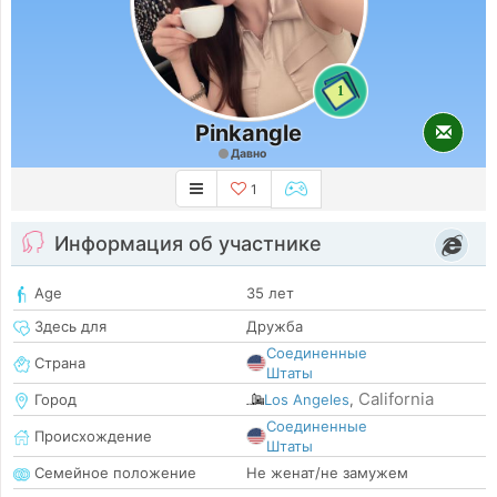
1
Pinkangle
Давно
1
Информация об участнике
Age
35 лет
Здесь для
Дружба
Соединенные
Страна
Штаты
California
Город
Los Angeles
,
Соединенные
Происхождение
Штаты
Семейное положение
Не женат/не замужем