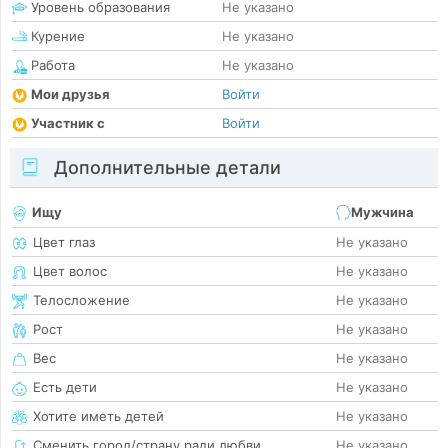
Уровень образования
Не указано
Курение
Не указано
Работа
Не указано
Мои друзья
Войти
Участник с
Войти
Дополнительные детали
Ищу
Мужчина
Цвет глаз
Не указано
Цвет волос
Не указано
Телосложение
Не указано
Рост
Не указано
Вес
Не указано
Есть дети
Не указано
Хотите иметь детей
Не указано
Сменить город/страну ради любви
Не указано