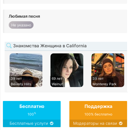
Любимая песня
Не указано
Знакомства Женщина в California
39 лет
69 лет
39 лет
Beverly Hills
Walnut
Monterey Park
Бесплатно
Поддержка
%
100
100% бесплатно
Бесплатные услуги
Модераторы на связи