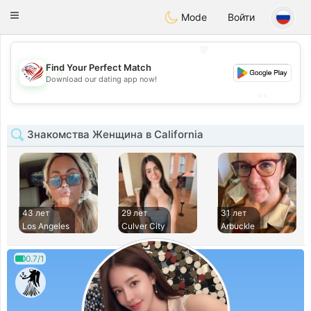
States
Dating
Toggle
Mode
Войти
navigation
💖
Find Your Perfect Match
💖
Download our dating app now!
💕
💕
Знакомства Женщина в California
43 лет
29 лет
31 лет
Los Angeles
Culver City
Arbuckle
0.7/1