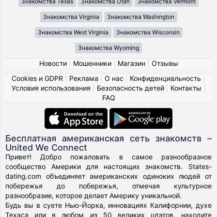
Знакомства Texas
Знакомства Utah
Знакомства Vermont
Знакомства Virginia
Знакомства Washington
Знакомства West Virginia
Знакомства Wisconsin
Знакомства Wyoming
Новости
|
Мошенники
|
Магазин
|
Отзывы
Cookies и GDPR
|
Реклама
|
О нас
|
Конфиденциальность
|
Условия использования
|
Безопасность детей
|
Контакты
|
FAQ
Бесплатная американская сеть знакомств –
United We Connect
Привет! Добро пожаловать в самое разнообразное
сообщество Америки для настоящих знакомств. States-
dating.com объединяет американских одиноких людей от
побережья до побережья, отмечая культурное
разнообразие, которое делает Америку уникальной.
Будь вы в суете Нью-Йорка, инновациях Калифорнии, духе
Техаса или в любом из 50 великих штатов, находите