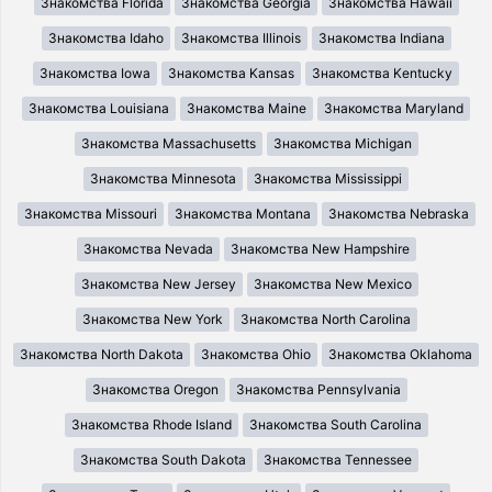
Знакомства Florida
Знакомства Georgia
Знакомства Hawaii
Знакомства Idaho
Знакомства Illinois
Знакомства Indiana
Знакомства Iowa
Знакомства Kansas
Знакомства Kentucky
Знакомства Louisiana
Знакомства Maine
Знакомства Maryland
Знакомства Massachusetts
Знакомства Michigan
Знакомства Minnesota
Знакомства Mississippi
Знакомства Missouri
Знакомства Montana
Знакомства Nebraska
Знакомства Nevada
Знакомства New Hampshire
Знакомства New Jersey
Знакомства New Mexico
Знакомства New York
Знакомства North Carolina
Знакомства North Dakota
Знакомства Ohio
Знакомства Oklahoma
Знакомства Oregon
Знакомства Pennsylvania
Знакомства Rhode Island
Знакомства South Carolina
Знакомства South Dakota
Знакомства Tennessee