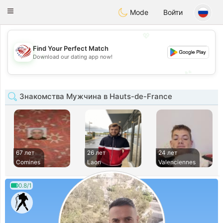
States
Dating
Toggle
Mode
Войти
navigation
💖
Find Your Perfect Match
💖
Download our dating app now!
💕
💕
Знакомства Мужчина в Hauts-de-France
67 лет
26 лет
24 лет
Comines
Laon
Valenciennes
0.8/1