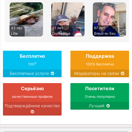
43 лет
51 лет
67 лет
Lille
Dunkerque
Breuil-le-Sec
Бесплатно
Поддержка
%
100
100% бесплатно
Бесплатные услуги
Модераторы на связи
Серьёзно
Посетители
качественные профили
Очень популярно
Подтверждённое качество
Лучший