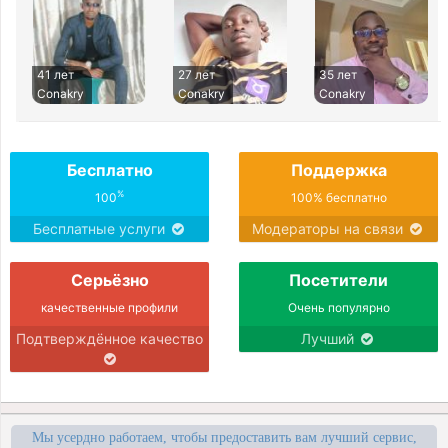
41 лет
27 лет
35 лет
Conakry
Conakry
Conakry
Бесплатно
Поддержка
%
100
100% бесплатно
Бесплатные услуги
Модераторы на связи
Серьёзно
Посетители
качественные профили
Очень популярно
Подтверждённое качество
Лучший
Мы усердно работаем, чтобы предоставить вам лучший сервис,