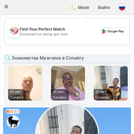
States
Dating
Toggle
Mode
Войти
navigation
💖
Find Your Perfect Match
💖
Download our dating app now!
💕
💕
Знакомства Мужчина в Conakry
45 лет
35 лет
25 лет
Conakry
Conakry
Conakry
0.6/1