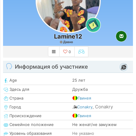
1
Lamine12
Давно
0
Информация об участнике
Age
25 лет
Здесь для
Дружба
Страна
Гвинея
Conakry
Город
Conakry
,
Происхождение
Гвинея
Семейное положение
Не женат/не замужем
Уровень образования
Не указано