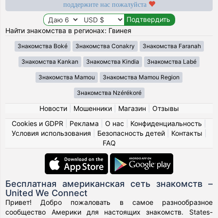
поддержите нас пожалуйста
Найти знакомства в регионах: Гвинея
Знакомства Boké
Знакомства Conakry
Знакомства Faranah
Знакомства Kankan
Знакомства Kindia
Знакомства Labé
Знакомства Mamou
Знакомства Mamou Region
Знакомства Nzérékoré
Новости
|
Мошенники
|
Магазин
|
Отзывы
Cookies и GDPR
|
Реклама
|
О нас
|
Конфиденциальность
|
Условия использования
|
Безопасность детей
|
Контакты
|
FAQ
Бесплатная американская сеть знакомств –
United We Connect
Привет! Добро пожаловать в самое разнообразное
сообщество Америки для настоящих знакомств. States-