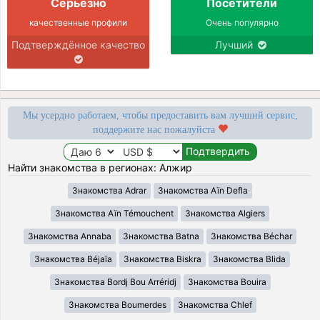
Серьёзно
Посетители
качественные профили
Очень популярно
Подтверждённое качество
Лучший
Мы усердно работаем, чтобы предоставить вам лучший сервис,
поддержите нас пожалуйста
Найти знакомства в регионах: Алжир
Знакомства Adrar
Знакомства Aïn Defla
Знакомства Aïn Témouchent
Знакомства Algiers
Знакомства Annaba
Знакомства Batna
Знакомства Béchar
Знакомства Béjaïa
Знакомства Biskra
Знакомства Blida
Знакомства Bordj Bou Arréridj
Знакомства Bouira
Знакомства Boumerdes
Знакомства Chlef