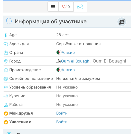
0
Информация об участнике
Age
28 лет
Здесь для
Серьёзные отношения
Страна
Алжир
Oum El Bouaghi
Город
Oum el Bouaghi
,
Происхождение
Алжир
Семейное положение
Не женат/не замужем
Уровень образования
Не указано
Курение
Не указано
Работа
Не указано
Мои друзья
Войти
Участник с
Войти