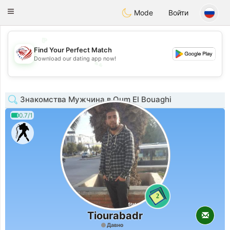
States
Dating
Toggle
Mode
Войти
navigation
💖
Find Your Perfect Match
💕
Download our dating app now!
💕
💖
Знакомства Мужчина в Oum El Bouaghi
0.7/1
2
Tiourabadr
Давно