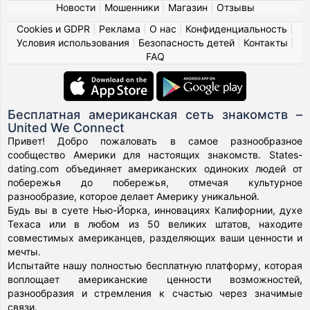
Новости
|
Мошенники
|
Магазин
|
Отзывы
Cookies и GDPR
|
Реклама
|
О нас
|
Конфиденциальность
|
Условия использования
|
Безопасность детей
|
Контакты
|
FAQ
Бесплатная американская сеть знакомств –
United We Connect
Привет! Добро пожаловать в самое разнообразное
сообщество Америки для настоящих знакомств. States-
dating.com объединяет американских одиноких людей от
побережья до побережья, отмечая культурное
разнообразие, которое делает Америку уникальной.
Будь вы в суете Нью-Йорка, инновациях Калифорнии, духе
Техаса или в любом из 50 великих штатов, находите
совместимых американцев, разделяющих ваши ценности и
мечты.
Испытайте нашу полностью бесплатную платформу, которая
воплощает американские ценности возможностей,
разнообразия и стремления к счастью через значимые
связи.