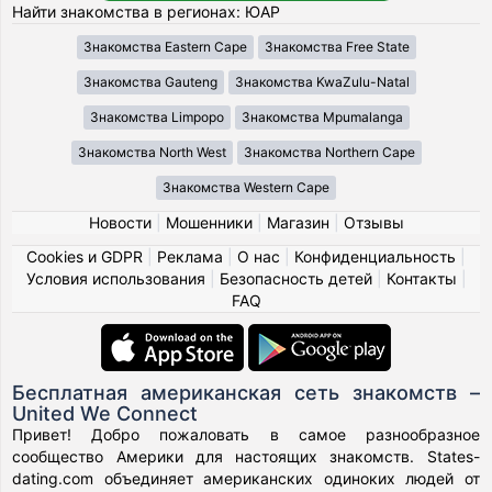
Найти знакомства в регионах: ЮАР
Знакомства Eastern Cape
Знакомства Free State
Знакомства Gauteng
Знакомства KwaZulu-Natal
Знакомства Limpopo
Знакомства Mpumalanga
Знакомства North West
Знакомства Northern Cape
Знакомства Western Cape
Новости
|
Мошенники
|
Магазин
|
Отзывы
Cookies и GDPR
|
Реклама
|
О нас
|
Конфиденциальность
|
Условия использования
|
Безопасность детей
|
Контакты
|
FAQ
Бесплатная американская сеть знакомств –
United We Connect
Привет! Добро пожаловать в самое разнообразное
сообщество Америки для настоящих знакомств. States-
dating.com объединяет американских одиноких людей от