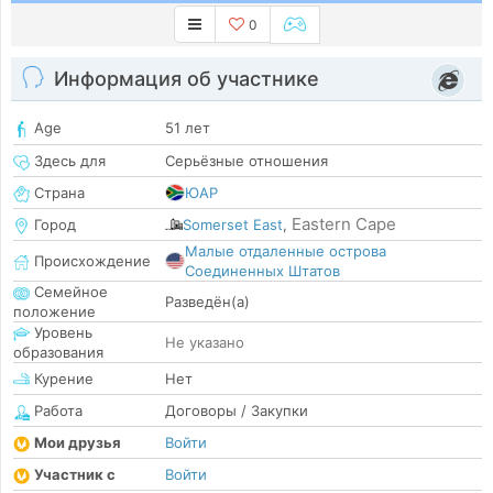
0
Информация об участнике
Age
51 лет
Здесь для
Серьёзные отношения
Страна
ЮАР
Eastern Cape
Город
Somerset East
,
Малые отдаленные острова
Происхождение
Соединенных Штатов
Семейное
Разведён(а)
положение
Уровень
Не указано
образования
Курение
Нет
Работа
Договоры / Закупки
Мои друзья
Войти
Участник с
Войти