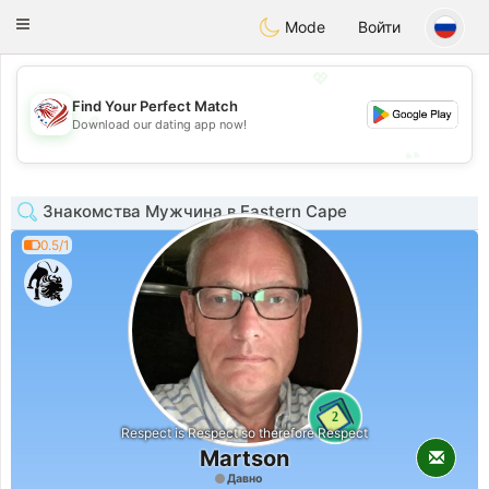
States
Dating
Toggle
Mode
Войти
navigation
💖
Find Your Perfect Match
💖
Download our dating app now!
💕
💕
Знакомства Мужчина в Eastern Cape
0.5/1
2
Respect is Respect so therefore Respect
Martson
Давно