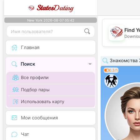
States
Dating
New York 2026-08-07 05:42
Find Y
Downloa
Главная
Знакомства Ж
Поиск
0.3/1
Все профили
Подбор пары
Использовать карту
Мои сообщения
Чат