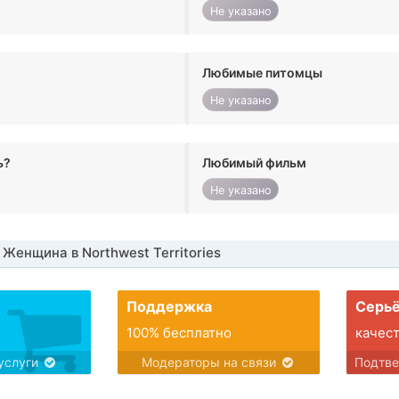
Не указано
Любимые питомцы
Не указано
ь?
Любимый фильм
Не указано
Женщина в Northwest Territories
Поддержка
Серьё
100% бесплатно
качес
услуги
Модераторы на связи
Подтв