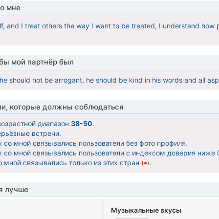
о мне
lf, and I treat others the way I want to be treated, I understand how p
обы мой партнёр был
he should not be arrogant, he should be kind in his words and all as
ии, которые должны соблюдаться
озрастной диапазон
38-50
.
ерьёзные встречи.
бы со мной связывались пользователи без фото профиля.
бы со мной связывались пользователи с индексом доверия ниже 0
со мной связывались только из этих стран
.
я лучше
Музыкальные вкусы