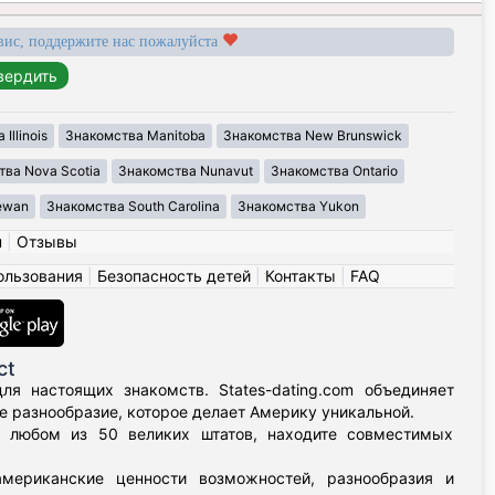
вис, поддержите нас пожалуйста
Illinois
Знакомства Manitoba
Знакомства New Brunswick
ва Nova Scotia
Знакомства Nunavut
Знакомства Ontario
ewan
Знакомства South Carolina
Знакомства Yukon
н
|
Отзывы
ользования
|
Безопасность детей
|
Контакты
|
FAQ
ct
я настоящих знакомств. States-dating.com объединяет
 разнообразие, которое делает Америку уникальной.
в любом из 50 великих штатов, находите совместимых
мериканские ценности возможностей, разнообразия и