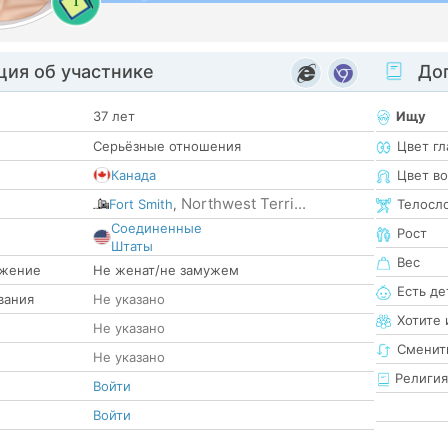
1
ия об участнике
Доп
37 лет
Ищу
Серьёзные отношения
Цвет гл
Канада
Цвет в
Northwest Terri...
Fort Smith
,
Телосл
Соединенные
Рост
е
Штаты
Вес
жение
Не женат/не замужем
Есть де
вания
Не указано
Хотите 
Не указано
Сменит
Не указано
Религия
Войти
Войти