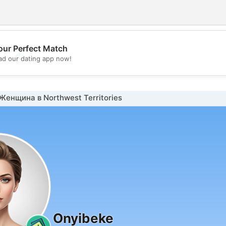
our Perfect Match
💖
d our dating app now!
💕
енщина в Northwest Territories
Onyibeke