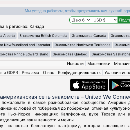
Мы усердно работаем, чтобы предоставить вам лучший сер
ва в регионах: Канада
 Alberta
Знакомства British Columbia
Знакомства Canada
Знакомства 
а Newfoundland and Labrador
Знакомства Northwest Territories
Знакомст
омства Prince Edward Island
Знакомства Quebec
Знакомства Saskatch
Новости
|
Мошенники
|
Магази
es и GDPR
|
Реклама
|
О нас
|
Конфиденциальность
|
Условия исп
американская сеть знакомств – United We Conne
 пожаловать в самое разнообразное сообщество Америки дл
диноких людей от побережья до побережья, отмечая культурное
те Нью-Йорка, инновациях Калифорнии, духе Техаса или 
азделяющих ваши ценности и мечты.
у полностью бесплатную платформу, которая воплощает а