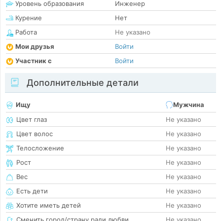
Уровень образования
Инженер
Курение
Нет
Работа
Не указано
Мои друзья
Войти
Участник с
Войти
Дополнительные детали
Ищу
Мужчина
Цвет глаз
Не указано
Цвет волос
Не указано
Телосложение
Не указано
Рост
Не указано
Вес
Не указано
Есть дети
Не указано
Хотите иметь детей
Не указано
Сменить город/страну ради любви
Не указано