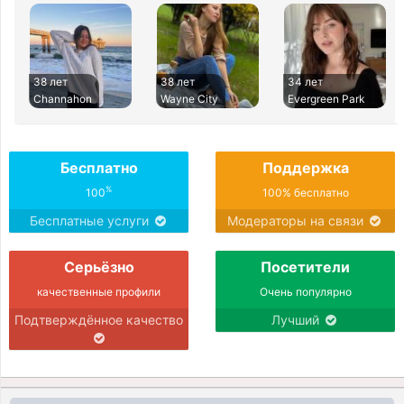
38 лет
38 лет
34 лет
Channahon
Wayne City
Evergreen Park
Бесплатно
Поддержка
%
100
100% бесплатно
Бесплатные услуги
Модераторы на связи
Серьёзно
Посетители
качественные профили
Очень популярно
Подтверждённое качество
Лучший