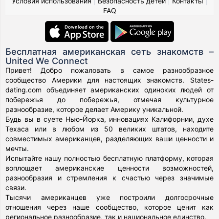
Условия использования
|
Безопасность детей
|
Контакты
|
FAQ
Бесплатная американская сеть знакомств –
United We Connect
Привет! Добро пожаловать в самое разнообразное
сообщество Америки для настоящих знакомств. States-
dating.com объединяет американских одиноких людей от
побережья до побережья, отмечая культурное
разнообразие, которое делает Америку уникальной.
Будь вы в суете Нью-Йорка, инновациях Калифорнии, духе
Техаса или в любом из 50 великих штатов, находите
совместимых американцев, разделяющих ваши ценности и
мечты.
Испытайте нашу полностью бесплатную платформу, которая
воплощает американские ценности возможностей,
разнообразия и стремления к счастью через значимые
связи.
Тысячи американцев уже построили долгосрочные
отношения через наше сообщество, которое ценит как
региональное разнообразие, так и национальное единство.