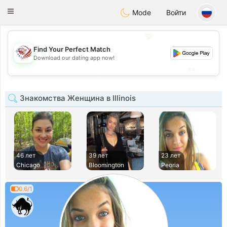
States
Dating
Toggle
Mode
Войти
navigation
💖
Find Your Perfect Match
💖
Download our dating app now!
💕
💕
Знакомства Женщина в Illinois
46 лет
39 лет
23 лет
Chicago
Bloomington
Peoria
0.6/1