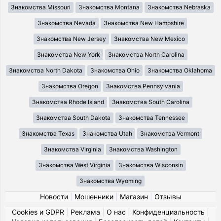
Знакомства Missouri
Знакомства Montana
Знакомства Nebraska
Знакомства Nevada
Знакомства New Hampshire
Знакомства New Jersey
Знакомства New Mexico
Знакомства New York
Знакомства North Carolina
Знакомства North Dakota
Знакомства Ohio
Знакомства Oklahoma
Знакомства Oregon
Знакомства Pennsylvania
Знакомства Rhode Island
Знакомства South Carolina
Знакомства South Dakota
Знакомства Tennessee
Знакомства Texas
Знакомства Utah
Знакомства Vermont
Знакомства Virginia
Знакомства Washington
Знакомства West Virginia
Знакомства Wisconsin
Знакомства Wyoming
Новости
|
Мошенники
|
Магазин
|
Отзывы
Cookies и GDPR
|
Реклама
|
О нас
|
Конфиденциальность
|