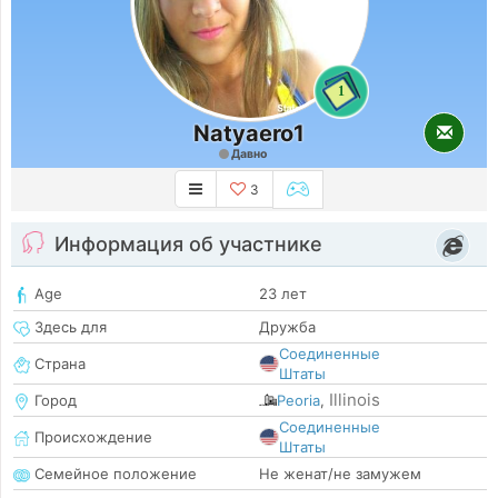
1
Natyaero1
Давно
3
Информация об участнике
Age
23 лет
Здесь для
Дружба
Соединенные
Страна
Штаты
Illinois
Город
Peoria
,
Соединенные
Происхождение
Штаты
Семейное положение
Не женат/не замужем