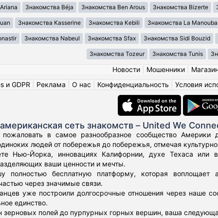
Ariana
Знакомства Béja
Знакомства Ben Arous
Знакомства Bizerte
ouan
Знакомства Kasserine
Знакомства Kebili
Знакомства La Manouba
nastir
Знакомства Nabeul
Знакомства Sfax
Знакомства Sidi Bouzid
Знакомства Tozeur
Знакомства Tunis
Зн
Новости
|
Мошенники
|
Магази
es и GDPR
|
Реклама
|
О нас
|
Конфиденциальность
|
Условия исп
американская сеть знакомств – United We Conne
 пожаловать в самое разнообразное сообщество Америки дл
диноких людей от побережья до побережья, отмечая культурное
те Нью-Йорка, инновациях Калифорнии, духе Техаса или 
азделяющих ваши ценности и мечты.
у полностью бесплатную платформу, которая воплощает а
частью через значимые связи.
нцев уже построили долгосрочные отношения через наше соо
ьное единство.
н зерновых полей до пурпурных горных вершин, ваша следующа