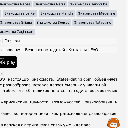
Знакомства Gabès
Знакомства Gafsa
Знакомства Jendouba
Знакомства Le Kef
Знакомства Mahdia
Знакомства Médenine
Знакомства Siliana
Знакомства Sousse
Знакомства Tataouine
акомства Zaghouan
н
|
Отзывы
ользования
|
Безопасность детей
|
Контакты
|
FAQ
ct
я настоящих знакомств. States-dating.com объединяет
 разнообразие, которое делает Америку уникальной.
в любом из 50 великих штатов, находите совместимых
мериканские ценности возможностей, разнообразия и
бщество, которое ценит как региональное разнообразие,
Assistance
я великая американская связь уже ждет вас!