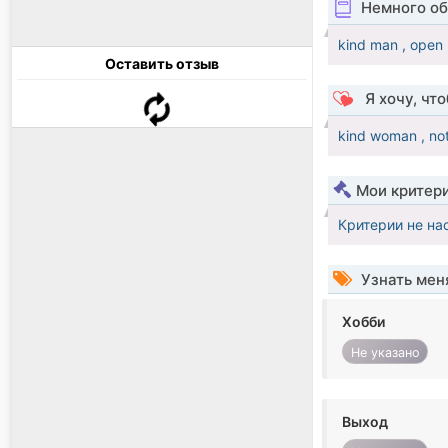
Немного об
kind man , open 
Оставить отзыв
Я хочу, чт
kind woman , not
Мои критер
Критерии не на
Узнать мен
Хобби
Не указано
Выход