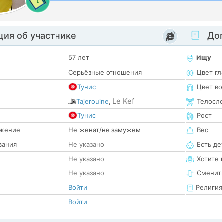
1
ия об участнике
Доп
57 лет
Ищу
Серьёзные отношения
Цвет гл
Тунис
Цвет в
Le Kef
Tajerouine
,
Телосл
е
Тунис
Рост
жение
Не женат/не замужем
Вес
вания
Не указано
Есть де
Не указано
Хотите 
Не указано
Сменит
Войти
Религия
Войти