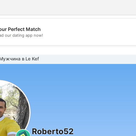
our Perfect Match
💖
d our dating app now!
💕
Мужчина в Le Kef
Roberto52