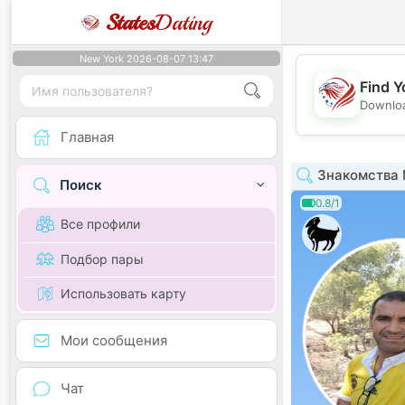
States
Dating
New York 2026-08-07 13:47
Find Y
Downloa
Главная
Знакомства 
Поиск
0.8/1
Все профили
Подбор пары
Использовать карту
Мои сообщения
Чат