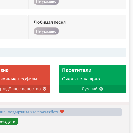
Не указано
Любимая песня
Не указано
зно
Посетители
твенные профили
Очень популярно
ерждённое качество
Лучший
вис, поддержите нас пожалуйста