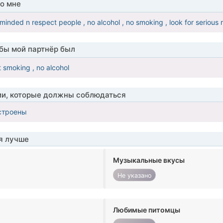
о мне
minded n respect people , no alcohol , no smoking , look for serious r
обы мой партнёр был
 smoking , no alcohol
ии, которые должны соблюдаться
строены
я лучше
Музыкальные вкусы
Не указано
Любимые питомцы