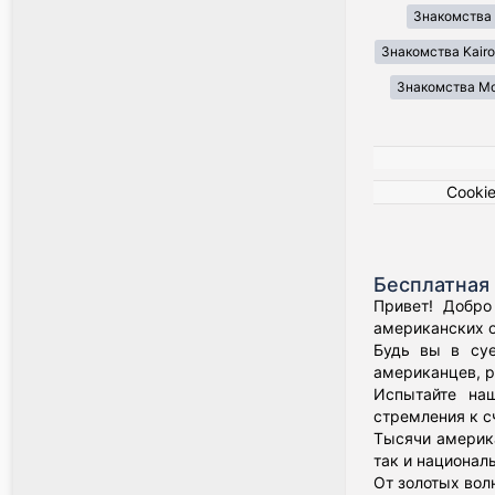
Знакомства 
Знакомства Kair
Знакомства Mo
Cooki
Бесплатная 
Привет! Добро
американских о
Будь вы в суе
американцев, р
Испытайте наш
стремления к с
Тысячи америка
так и национал
От золотых вол