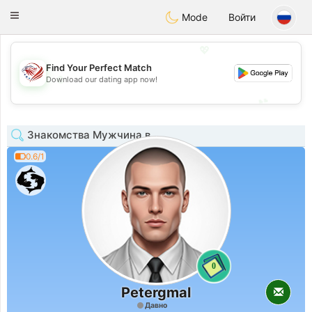
States
Dating
Toggle
Mode
Войти
navigation
💖
Find Your Perfect Match
💖
Download our dating app now!
💕
💕
Знакомства Мужчина в
0.6/1
0
Petergmal
Давно