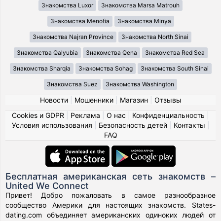
Знакомства Luxor
Знакомства Marsa Matrouh
Знакомства Menofia
Знакомства Minya
Знакомства Najran Province
Знакомства North Sinai
Знакомства Qalyubia
Знакомства Qena
Знакомства Red Sea
Знакомства Sharqia
Знакомства Sohag
Знакомства South Sinai
Знакомства Suez
Знакомства Washington
Новости
|
Мошенники
|
Магазин
|
Отзывы
Cookies и GDPR
|
Реклама
|
О нас
|
Конфиденциальность
|
Условия использования
|
Безопасность детей
|
Контакты
|
FAQ
Бесплатная американская сеть знакомств –
United We Connect
Привет! Добро пожаловать в самое разнообразное
сообщество Америки для настоящих знакомств. States-
dating.com объединяет американских одиноких людей от