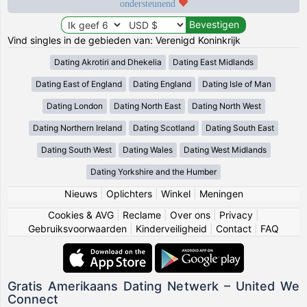
ondersteunend
Vind singles in de gebieden van: Verenigd Koninkrijk
Dating Akrotiri and Dhekelia
Dating East Midlands
Dating East of England
Dating England
Dating Isle of Man
Dating London
Dating North East
Dating North West
Dating Northern Ireland
Dating Scotland
Dating South East
Dating South West
Dating Wales
Dating West Midlands
Dating Yorkshire and the Humber
Nieuws
|
Oplichters
|
Winkel
|
Meningen
Cookies & AVG
|
Reclame
|
Over ons
|
Privacy
|
Gebruiksvoorwaarden
|
Kinderveiligheid
|
Contact
|
FAQ
Gratis Amerikaans Dating Netwerk – United We
Connect