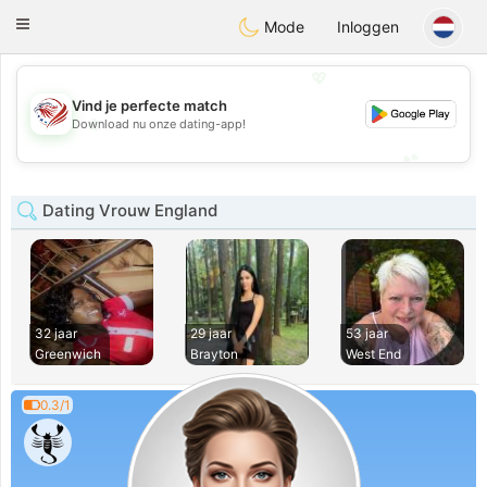
States
Dating
Toggle
Mode
Inloggen
navigation
💖
Vind je perfecte match
💖
Download nu onze dating-app!
💕
💕
Dating Vrouw England
32 jaar
29 jaar
53 jaar
Greenwich
Brayton
West End
0.3/1