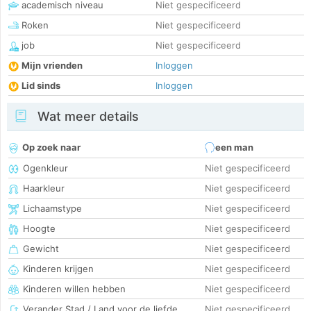
academisch niveau
Niet gespecificeerd
Roken
Niet gespecificeerd
job
Niet gespecificeerd
Mijn vrienden
Inloggen
Lid sinds
Inloggen
Wat meer details
Op zoek naar
een man
Ogenkleur
Niet gespecificeerd
Haarkleur
Niet gespecificeerd
Lichaamstype
Niet gespecificeerd
Hoogte
Niet gespecificeerd
Gewicht
Niet gespecificeerd
Kinderen krijgen
Niet gespecificeerd
Kinderen willen hebben
Niet gespecificeerd
Verander Stad / Land voor de liefde
Niet gespecificeerd