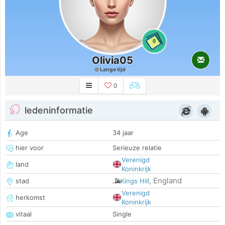
0
Olivia05
Lange tijd
0
ledeninformatie
Age
34 jaar
hier voor
Serieuze relatie
Verenigd
land
Koninkrijk
England
stad
Kings Hill
,
Verenigd
herkomst
Koninkrijk
vitaal
Single