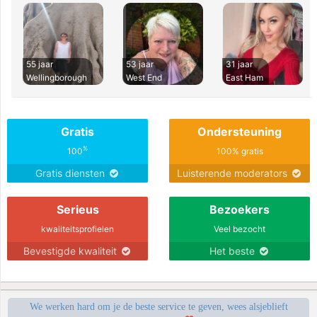
55 jaar
53 jaar
31 jaar
Wellingborough
West End
East Ham
Gratis
Ondersteuning
%
100
100% gratis
Gratis diensten
Luisterende moderators
Serieus
Bezoekers
kwaliteitsprofielen
Veel bezocht
Bevestigde kwaliteit
Het beste
We werken hard om je de beste service te geven, wees alsjeblieft