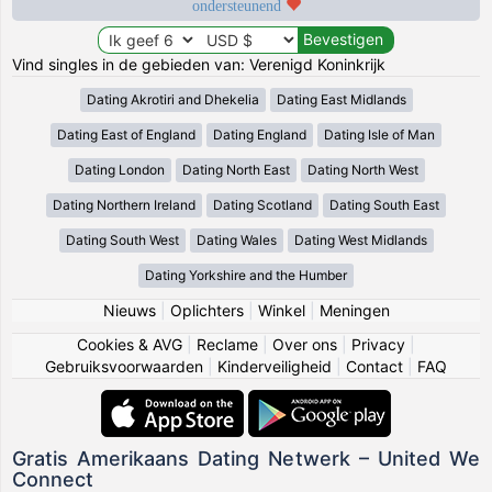
ondersteunend
Vind singles in de gebieden van: Verenigd Koninkrijk
Dating Akrotiri and Dhekelia
Dating East Midlands
Dating East of England
Dating England
Dating Isle of Man
Dating London
Dating North East
Dating North West
Dating Northern Ireland
Dating Scotland
Dating South East
Dating South West
Dating Wales
Dating West Midlands
Dating Yorkshire and the Humber
Nieuws
|
Oplichters
|
Winkel
|
Meningen
Cookies & AVG
|
Reclame
|
Over ons
|
Privacy
|
Gebruiksvoorwaarden
|
Kinderveiligheid
|
Contact
|
FAQ
Gratis Amerikaans Dating Netwerk – United We
Connect