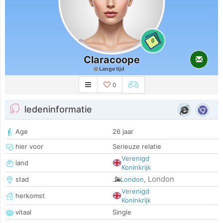
0
Claracoope
Lange tijd
0
ledeninformatie
Age
26 jaar
hier voor
Serieuze relatie
Verenigd
land
Koninkrijk
London
stad
London
,
Verenigd
herkomst
Koninkrijk
vitaal
Single