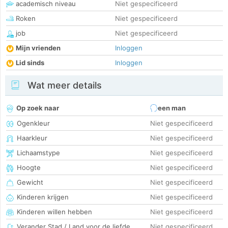
academisch niveau
Niet gespecificeerd
Roken
Niet gespecificeerd
job
Niet gespecificeerd
Mijn vrienden
Inloggen
Lid sinds
Inloggen
Wat meer details
Op zoek naar
een man
Ogenkleur
Niet gespecificeerd
Haarkleur
Niet gespecificeerd
Lichaamstype
Niet gespecificeerd
Hoogte
Niet gespecificeerd
Gewicht
Niet gespecificeerd
Kinderen krijgen
Niet gespecificeerd
Kinderen willen hebben
Niet gespecificeerd
Verander Stad / Land voor de liefde
Niet gespecificeerd