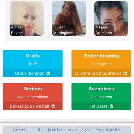
40 jaar
50 jaar
43 jaar
Brixton
Mottingham
Orpington
Gratis
Ondersteuning
%
100
100% gratis
Gratis diensten
Luisterende moderators
Serieus
Bezoekers
kwaliteitsprofielen
Veel bezocht
Bevestigde kwaliteit
Het beste
We werken hard om je de beste service te geven, wees alsjeblieft