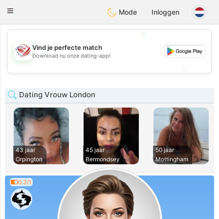
States
Dating
Toggle
Mode
Inloggen
navigation
💖
Vind je perfecte match
💖
Download nu onze dating-app!
💕
💕
Dating Vrouw London
43 jaar
45 jaar
50 jaar
Orpington
Bermondsey
Mottingham
0.3/1