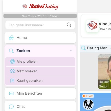
States
Dating
New York 2026-08-07 17:43
Vind j
Downloa
Home
Dating Man 
Zoeken
Alle profielen
Matchmaker
Kaart gebruiken
48 jaar
Sutton
Mijn Berichten
0.4/1
Chat