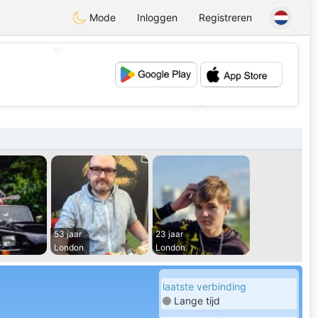
Mode
Inloggen
Registreren
💖
💕
53 jaar
23 jaar
London
London
laatste verbinding
Lange tijd