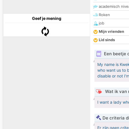
academisch nive
Roken
Geef je mening
job
Mijn vrienden
Lid sinds
Een beetje 
My name is Kweku
who want us to b
disable or not I'
Wat ik van 
I want a lady wh
De criteria
Er zijn geen crit