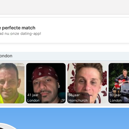
e perfecte match
💖
d nu onze dating-app!
💕
London
41 jaar
56 jaar
60 jaar
London
Hornchurch
London