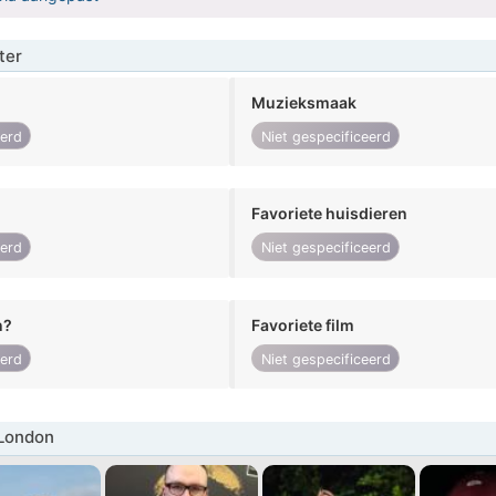
ter
Muzieksmaak
eerd
Niet gespecificeerd
Favoriete huisdieren
eerd
Niet gespecificeerd
n?
Favoriete film
eerd
Niet gespecificeerd
London