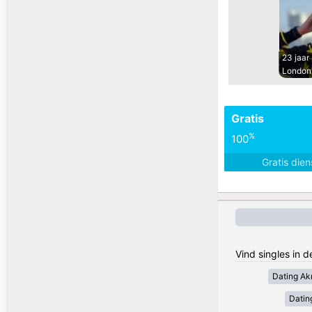
23 jaar
London
Gratis
%
100
Gratis die
Vind singles in 
Dating Akr
Datin