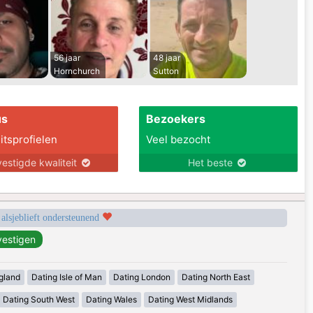
56 jaar
48 jaar
Hornchurch
Sutton
us
Bezoekers
itsprofielen
Veel bezocht
estigde kwaliteit
Het beste
 alsjeblieft ondersteunend
gland
Dating Isle of Man
Dating London
Dating North East
Dating South West
Dating Wales
Dating West Midlands