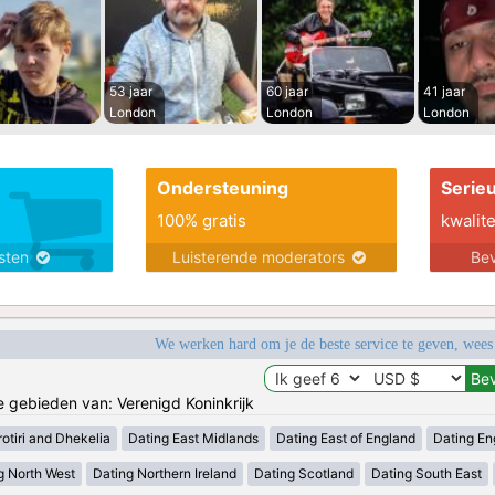
53 jaar
60 jaar
41 jaar
London
London
London
Ondersteuning
Serie
100% gratis
kwalite
nsten
Luisterende moderators
Bev
We werken hard om je de beste service te geven, wees
de gebieden van: Verenigd Koninkrijk
otiri and Dhekelia
Dating East Midlands
Dating East of England
Dating En
g North West
Dating Northern Ireland
Dating Scotland
Dating South East