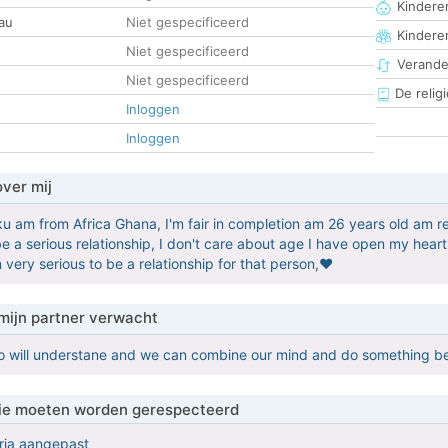
Kinderen
au
Niet gespecificeerd
Kindere
Niet gespecificeerd
Verander
Niet gespecificeerd
De religi
Inloggen
Inloggen
over mij
 am from Africa Ghana, I'm fair in completion am 26 years old am re
e a serious relationship, I don't care about age I have open my hear
m very serious to be a relationship for that person,♥️
mijn partner verwacht
o will understane and we can combine our mind and do something bet
 die moeten worden gerespecteerd
eria aangepast