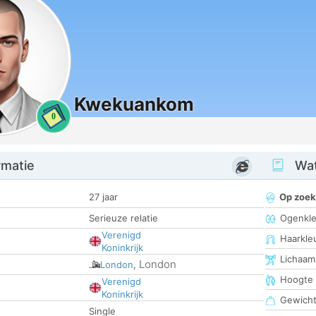
Kwekuankom
0
rmatie
Wat
27 jaar
Op zoek
Serieuze relatie
Ogenkle
Verenigd
Haarkle
Koninkrijk
Lichaam
London
London
,
Hoogte
Verenigd
Koninkrijk
Gewich
Single